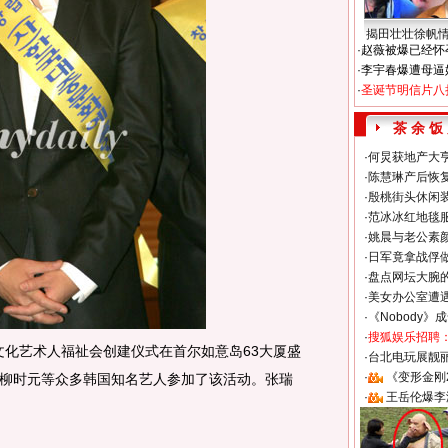
揭田壮壮徐帆
·
赵薇被爆已经怀
·
李宇春爆遭母逼
·
圣诞节明信片八
茶 余 饭
·
何炅获地产大亨
·
陈慧琳产后恢复
·
殷桃街头休闲装
·
范冰冰红地毯
·
姚晨与老公素
·
日军竟拿战俘
·
盘点网坛大腕
·
美女办公室遭
·
《Nobody》
·
搜狐娱乐招聘
文化艺术人福祉会创建仪式在首尔如意岛63大厦盛
·
台北电玩展靓丽S
·
《变形金刚
柳时元等众多韩国知名艺人参加了该活动。张瑞
·
王岳伦爆李