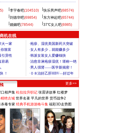
5)
李宇春吧
(104510)
快乐男声吧
(68574)
刘德华吧
(69854)
东方神起吧
(65744)
婚姻吧
(78544)
37℃女人吧
(6985)
商机在线
更多>>
对口相声集
杜拉拉升职记
张震讲故事
红楼梦
-精绝古城
世界名著
平凡的世界
货币战争2
毒杀毒专家
经典手机游游格斗集
福彩3D走势图