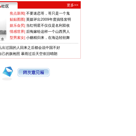
更多>>
焦点新闻
|
不要迷恋哥，哥只是一个鬼
贴贴图图
|
英媒评出2009年度搞怪发明
娱乐旮旯
|
当红明星不仅仅是名利双收
情感世界
|
后悔嫁给这样一个山西男人
型男索女
|
小糖精归来，在海边轻轻舞
口水
么出过国的人回来之后都会说中国不好
自己的旗袍照
暴雨过后天空依旧晴朗