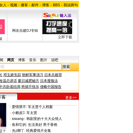
女人
-
视频
-
播客
-
邮件
-
博客
-
BBS
-
我说两句
网友自建DJ专辑
立即下载
版
闻
网页
博客
音乐
图片
说吧
长
邓玉娇失踪
朝鲜军事演习
日本兵赎罪
改温总讲话
夏日减肥秘方
日本瘦脸法
中共卧底结局
慈禧不快乐
侵略中国报告
更多>>
·
爱情禁不:
车太贤个人档案
·
小赖皮:
车太贤
·
xiwang-:
韩剧里的十大大众情人
·
鱼和它的:
生活美好 男子香艳
·
光z脚丫:
经典爱情片全集
后？