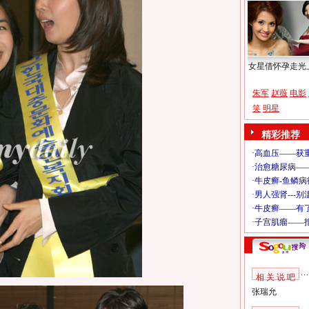
女星借怀孕走光
朱军
赵薇
电影
笑
明星
精彩推荐
相 关 说 吧
张瑞允