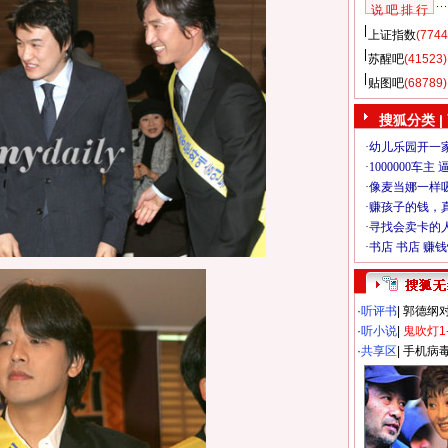
说 吧 排 行
上证指数
(7744
苏醒吧
(41523)
贴图吧
(68789)
搜狐分类
|
·
听评书
|
郭德纲
·
听小说
|
鬼吹灯1
·
共享区
|
手机病