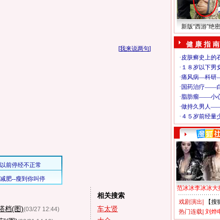
新版“西游”绝
健 康 指 南
[
我来说两句
]
范冰冰李冰冰大
相关搜索
戏剧演出
|
【搜
档(图)
车太贤
(03/27 12:44)
热门连载
|
刘烨