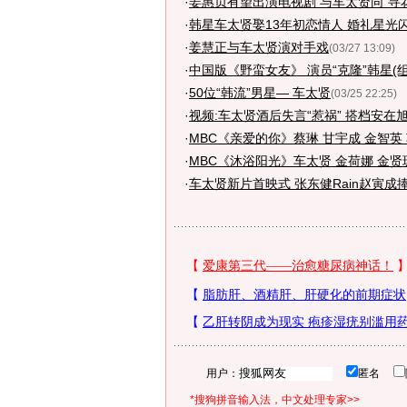
·
姜惠贞有望出演电视剧 与车太贤同“寻花”
·
韩星车太贤娶13年初恋情人 婚礼星光闪
·
姜慧正与车太贤演对手戏
(03/27 13:09)
·
中国版《野蛮女友》 演员“克隆”韩星(组
·
50位“韩流”男星— 车太贤
(03/25 22:25)
·
视频:车太贤酒后失言“惹祸” 搭档安在旭
·
MBC《亲爱的你》蔡琳 甘宇成 金智英
·
MBC《沐浴阳光》车太贤 金荷娜 金贤
·
车太贤新片首映式 张东健Rain赵寅成捧
用户：
匿名
*搜狗拼音输入法，中文处理专家>>