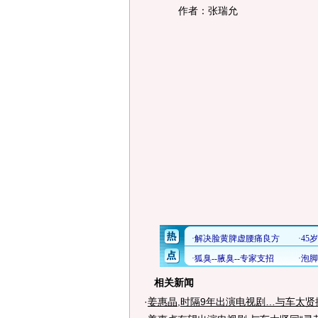
作者：张瑞允
相关新闻
·
姜惠晶,时隔9年出演电视剧…与车太贤搭