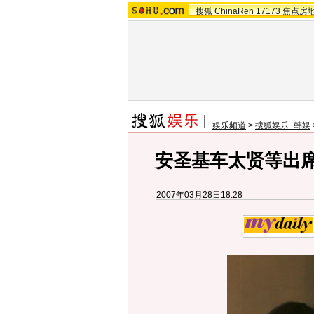
搜狐
ChinaRen
17173
焦点房
娱乐频道
>
搜狐娱乐_韩娱
安圣基车太贤等出席
2007年03月28日18:28