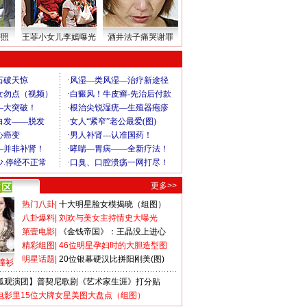
密照
王菲小女儿李嫣曝光
酒井法子痛哭谢罪
更多>>
热门八卦
|
十大明星脸女模揭晓（组图）
八卦爆料
|
刘欢与美女主持情史大曝光
第壹电影
|
《金钱帝国》：王晶没上进心
精彩组图
|
46位明星孕妇时的大胆造型图
明星话题
|
20位银幕硬汉比拼阳刚美(图)
撞衫
狐观演团】普契尼歌剧《艺术家生涯》打分贴
电影里15位大牌女星美图大盘点（组图）