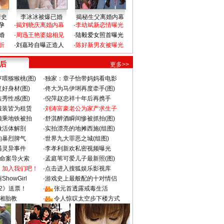
情史
李冰冰被爆已婚
揭秘生父离婚内幕
孕
·
揭刘晓庆离婚内幕
·
李幼斌新恋情曝光
婚
·
周迅王艳婆媳相见
·
陆毅爱女照首曝光
折
·
刘嘉玲自曝正造人
·
陈好新男友被曝光
 后
更多>>
喂猕猴桃(图)
·
独家：章子怡带妈妈看电影
好身材(图)
·
佟大为马伊琍再度牵手(图)
秀性感(图)
·
倪萍赵忠祥十年后再携手
服装皆为租赁
·
刘涛富豪老公为家产求生子
颜乘地铁被拍
·
舒淇醉酒瞬间惨被抓拍(图)
做活体解剖
·
实拍漂亮的地摊西施(组图)
的暴烈脾气
·
世界九大罪恶之城(组图)
遇灵异事件
·
李孝利新欢私密视频曝光
成命案导火索
·
孟庭苇可爱儿子最新照(图)
：加入我们吧！
·
点击进入搜狐娱乐影视库
howGirl
·
游戏史上最般配的十对情侣
2》送票！
·
张元首透露戒毒生活
湘胎教
·
令人惊叹太空步下楼方式