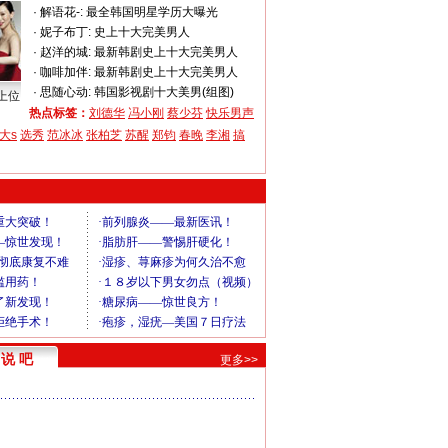
·
解语花-:
最全韩国明星学历大曝光
·
妮子布丁:
史上十大完美男人
·
赵洋的城:
最新韩剧史上十大完美男人
·
咖啡加伴:
最新韩剧史上十大完美男人
·
思随心动:
韩国影视剧十大美男(组图)
上位
热点标签：
刘德华
冯小刚
蔡少芬
快乐男声
大s
选秀
范冰冰
张柏芝
苏醒
郑钧
春晚
李湘
搞
说 吧
更多>>