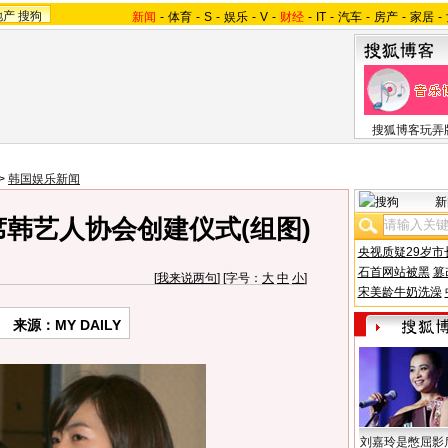
地产
搜狗
新闻
-
体育
-
S
-
娱乐
-
V
-
财经
-
IT
-
汽车
-
房产
-
家居
-
搜狐博客玩弄
>
韩国娱乐新闻
新
韩艺人协会创建仪式(组图)
央视质疑29岁市
石首网站被黑
篡
[
我来说两句
] [字号：
大
中
小
]
宋美龄牛奶洗澡
来源：MY DAILY
刘嘉玲是憋屈影