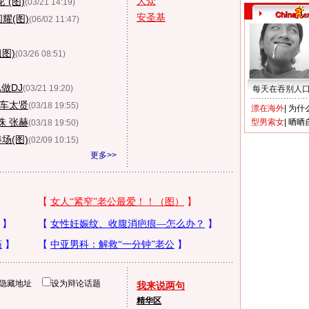
大众
(图)
(03/21 14:19)
安圣基
耀(图)
(06/02 11:47)
图)
(03/26 08:51)
做DJ
(03/21 19:20)
每天在吞别人
 车太贤
(03/18 19:55)
漂在海外
|
为什
珠 张赫
型男索女
|
晒晒
(03/18 19:50)
场(图)
(02/09 10:15)
更多>>
隐藏地址
设为辩论话题
我来说两句
精华区