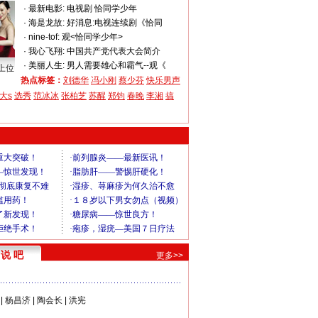
·
最新电影:
电视剧 恰同学少年
·
海是龙故:
好消息:电视连续剧《恰同
·
nine-tof:
观<恰同学少年>
·
我心飞翔:
中国共产党代表大会简介
·
美丽人生:
男人需要雄心和霸气--观《
上位
热点标签：
刘德华
冯小刚
蔡少芬
快乐男声
大s
选秀
范冰冰
张柏芝
苏醒
郑钧
春晚
李湘
搞
说 吧
更多>>
|
杨昌济
|
陶会长
|
洪宪