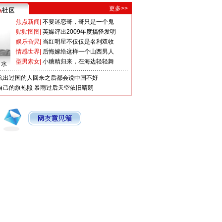
更多>>
焦点新闻
|
不要迷恋哥，哥只是一个鬼
贴贴图图
|
英媒评出2009年度搞怪发明
娱乐旮旯
|
当红明星不仅仅是名利双收
情感世界
|
后悔嫁给这样一个山西男人
型男索女
|
小糖精归来，在海边轻轻舞
口水
么出过国的人回来之后都会说中国不好
自己的旗袍照
暴雨过后天空依旧晴朗