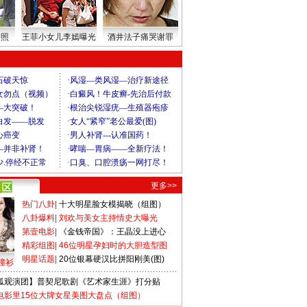
密照
王菲小女儿李嫣曝光
酒井法子痛哭谢罪
更多>>
热门八卦
|
十大明星脸女模揭晓（组图）
八卦爆料
|
刘欢与美女主持情史大曝光
第壹电影
|
《金钱帝国》：王晶没上进心
精彩组图
|
46位明星孕妇时的大胆造型图
明星话题
|
20位银幕硬汉比拼阳刚美(图)
撞衫
狐观演团】普契尼歌剧《艺术家生涯》打分贴
电影里15位大牌女星美图大盘点（组图）