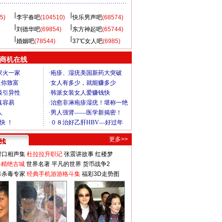
5)
李宇春吧
(104510)
快乐男声吧
(68574)
刘德华吧
(69854)
东方神起吧
(65744)
婚姻吧
(78544)
37℃女人吧
(6985)
商机在线
更多>>
对口相声集
杜拉拉升职记
张震讲故事
红楼梦
-精绝古城
世界名著
平凡的世界
货币战争2
毒杀毒专家
经典手机游游格斗集
福彩3D走势图