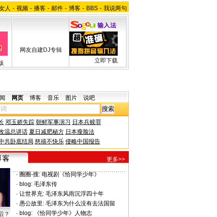
女人
-
视频
-
播客
-
邮件
-
博客
-
BBS
-
我说两句
网友自建DJ专辑
立即下载
版
闻
网页
博客
音乐
图片
说吧
长
邓玉娇失踪
朝鲜军事演习
日本兵赎罪
改温总讲话
夏日减肥秘方
日本瘦脸法
中共卧底结局
慈禧不快乐
侵略中国报告
更多>>
·
圈圈-搜:
电视剧《恰同学少年》
·
blog:
毛泽东传
·
让世界充:
毛泽东风雨沉浮四十年
·
愚公故里:
毛泽东为什么没有去法国留
·
blog:
《恰同学少年》人物志
后？