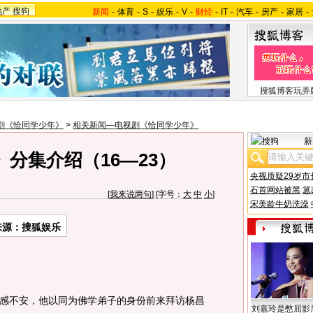
地产
搜狗
新闻
-
体育
-
S
-
娱乐
-
V
-
财经
-
IT
-
汽车
-
房产
-
家居
-
搜狐博客玩弄
剧《恰同学少年》
>
相关新闻—电视剧《恰同学少年》
新
分集介绍（16—23）
央视质疑29岁市
石首网站被黑
篡
[
我来说两句
] [字号：
大
中
小
]
宋美龄牛奶洗澡
来源：搜狐娱乐
不安，他以同为佛学弟子的身份前来拜访杨昌
刘嘉玲是憋屈影