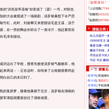
说 吧 排 行
上证指数
(7744
的“洪宪皇帝圣喻”却变成了《梁》一书，对联也
苏醒吧
(41523)
划的大会被搅成了一场闹剧，汤芗铭暴怒下令严厉
贴图吧
(68789)
敲竹杠，此时，刘俊卿又来密报说毛是主谋，汤于
搜狐分类
|
据，在一旁的陶会长听出了一身冷汗，他赶紧答应
向毛泽东报信。
功运出了学校，搜查失败使汤芗铭气极败坏，他
起来再说－－正在这时，却传来了云南都督蔡锷起
·
听评书
|
郭德纲
明白自己的末日到了。
·
听小说
|
鬼吹灯1
·
共享区
|
手机病
的复辟梦，随着他暴毙于北京，汤芗铭在湖南的
督军谭延闿重新担任了湖南省督。