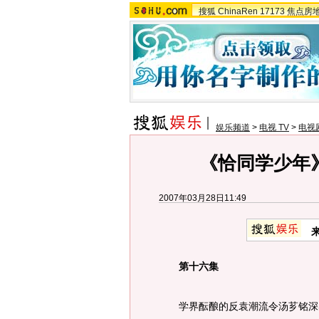
搜狐
ChinaRen
17173
焦点房
娱乐频道
>
电视 TV
>
电视
《恰同学少年》
2007年03月28日11:49
第十六集
学界酝酿的反袁潮流令汤芗铭深感