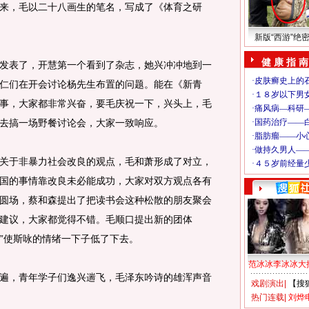
来，毛以二十八画生的笔名，写成了《体育之研
新版“西游”绝
健 康 指 南
表了，开慧第一个看到了杂志，她兴冲冲地到一
仁们在开会讨论杨先生布置的问题。能在《新青
事，大家都非常兴奋，要毛庆祝一下，兴头上，毛
去搞一场野餐讨论会，大家一致响应。
于非暴力社会改良的观点，毛和萧形成了对立，
国的事情靠改良未必能成功，大家对双方观点各有
圆场，蔡和森提出了把读书会这种松散的朋友聚会
建议，大家都觉得不错。毛顺口提出新的团体
情”使斯咏的情绪一下子低了下去。
范冰冰李冰冰大
，青年学子们逸兴遄飞，毛泽东吟诗的雄浑声音
戏剧演出
|
【搜
热门连载
|
刘烨