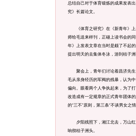
总结自己对于体育锻炼的成果发表出
究》长篇论文。
《体育之研究》在《新青年》上发
师给毛送来样刊，正碰上读书会的同
年》上发表文章在当时是颇了不起的
提出明天的去集体冬泳，游到桔子洲
聚会上，青年们讨论着昌济先生关
毛从亲身经历的军阀的残暴，认为中
偏向。眼看两个人争执起来，为了打
改造成有一定规章的正式青年团体的
的“三不”原则，第三条“不谈男女之
夕阳残照下，湘江北去，万山红遍
响彻桔子洲头。