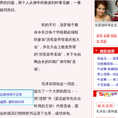
界的问题，两个人从佛学经典谈到时事见解，一番
铩羽而归。
软的不行，汤芗铭干脆
女星借怀孕走光
命令长沙各个学校都必须组
朱军
赵薇
电影
织参加“洪宪皇帝登基庆祝大
笑
明星
会”，并在大会上散发所谓
精彩推荐
的“洪宪皇帝圣谕”，并下令由
陶会长的印刷厂来印制“圣
谕”。
毛泽东得知这一消息，
提出了一个大胆的想法－－
用“违禁”书《梁启超等先生论
时局的主张》代替圣谕，搅
相 关 说 吧
毛泽东
|
蔡和森
会的成员们悄悄把书运进了仓库，成功掉包。