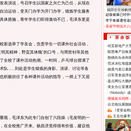
表演说，号召学生以国家之兴亡为己任，从现在
揭田壮壮徐帆
自治运动，变关门办学为开门办学，锻炼学生服务
·
赵薇被爆已经怀
具体措施，青年学生们听得激动不已，毛泽东更是
·
李宇春爆遭母逼
·
圣诞节明信片八
茶 余 饭
新选举了学友会，负责学生一切课外社会活动，
·
何炅获地产大亨
文明其精神，野蛮其体魄”的口号，与周世钊等其他
·
陈慧琳产后恢复
·
殷桃街头休闲装
了全校了课外活动热潮。一时间，乒乓球台摆满了
·
范冰冰红地毯
队......到处是学生锻炼的身影。演讲、讨论等各
·
姚晨与老公素
·
日军竟拿战俘
也积极担任了各种课外活动的指导，一师上下又迎
·
盘点网坛大腕
·
美女办公室遭
·
《Nobody》
·
搜狐娱乐招聘
·
台北电玩展靓丽S
·
《变形金刚
·
王岳伦爆李
视，毛泽东为此专门自创了六段操（毛发明的一
，在全校推广开来。杨昌济觉得很有价值，建议他