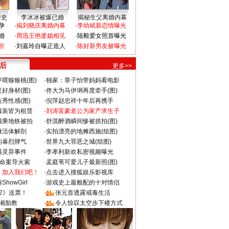
情史
李冰冰被爆已婚
揭秘生父离婚内幕
孕
·
揭刘晓庆离婚内幕
·
李幼斌新恋情曝光
婚
·
周迅王艳婆媳相见
·
陆毅爱女照首曝光
折
·
刘嘉玲自曝正造人
·
陈好新男友被曝光
 后
更多>>
喂猕猴桃(图)
·
独家：章子怡带妈妈看电影
好身材(图)
·
佟大为马伊琍再度牵手(图)
秀性感(图)
·
倪萍赵忠祥十年后再携手
服装皆为租赁
·
刘涛富豪老公为家产求生子
颜乘地铁被拍
·
舒淇醉酒瞬间惨被抓拍(图)
做活体解剖
·
实拍漂亮的地摊西施(组图)
的暴烈脾气
·
世界九大罪恶之城(组图)
遇灵异事件
·
李孝利新欢私密视频曝光
成命案导火索
·
孟庭苇可爱儿子最新照(图)
：加入我们吧！
·
点击进入搜狐娱乐影视库
howGirl
·
游戏史上最般配的十对情侣
2》送票！
·
张元首透露戒毒生活
湘胎教
·
令人惊叹太空步下楼方式