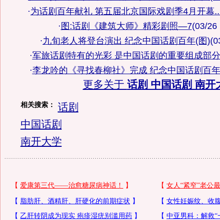
·
为话剧百年献礼 第五届北京国际戏剧季4月开幕..
·
图:话剧《建筑大师》精彩剧照—7
(03/26
·
九旬老人将登台演出 纪念中国话剧百年(图)
(0
·
军旅话剧特有的光彩 是中国话剧的重要组成部
·
李龙吟的《寻找春柳社》完成 纪念中国话剧百
更多关于
话剧 中国话剧 南开
相关搜索：
话剧
中国话剧
南开大学