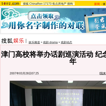
搜狐
ChinaRen
17173
焦点房地产
搜狗
新闻
-
体
娱乐频道
>
戏剧 drama
>
戏剧动态
津门高校将举办话剧巡演活动 纪
年
2007年03月28日07:25
[
我来