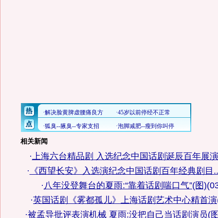
相关新闻
·
上海六台精品剧 入选纪念中国话剧诞辰百年展
·
《西望长安》入选演纪念中国话剧百年经典剧目..
·
八年没登舞台的夏雨:“靠着话剧喘口气”(图)
(0
·
英国话剧《雾都孤儿》上海话剧艺术中心精首演
·
被孟导批评表演机械 夏雨:没把自己当话剧演员(图