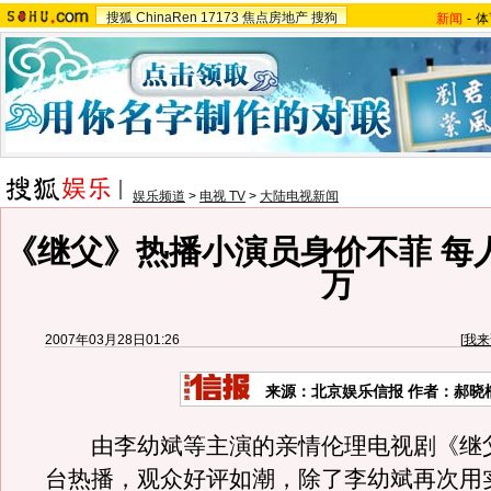
搜狐
ChinaRen
17173
焦点房地产
搜狗
新闻
-
体
娱乐频道
>
电视 TV
>
大陆电视新闻
《继父》热播小演员身价不菲 每
万
2007年03月28日01:26
[
我来
来源：北京娱乐信报 作者：郝晓
由李幼斌等主演的亲情伦理电视剧《继
台热播，观众好评如潮，除了李幼斌再次用