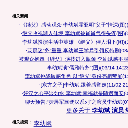
相关新闻
·
《继父》感动观众 李幼斌霍亚明“父子”情深(图)
·
继父收视渐入佳境 李幼斌被肖肖气得头疼(图)
(
·
李幼斌扮演生活中英雄 《继父》催人泪下(图)
(
·
荧屏迷“务”重重 李幼斌王学兵引领反特剧
(03
·
被观众抱怨《继父》演技进入瓶颈 李幼斌感不
·
李幼斌演“儒雅特务”(图)
(03/14 14:2
·
李幼斌挑战敏感角色 以“继父”身份亮相荧屏
(1
·
[东方之子]李幼斌:跟着感觉走
(11/02 21
·
好汉之心平淡如水 李幼斌:幸福就是随遇而安
(
·
聊天预告:“荧屏军旅硬汉系列”之演员李幼斌
(0
更多关于
李幼斌 演员 
相关搜索：
李幼斌