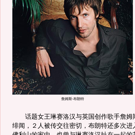
詹姆斯-布朗特
话题女王琳赛洛汉与英国创作歌手詹姆斯
绯闻，２人被传交往密切，布朗特还多次进
佛利山的家中。也曾与琳赛洛汉扯在一起的