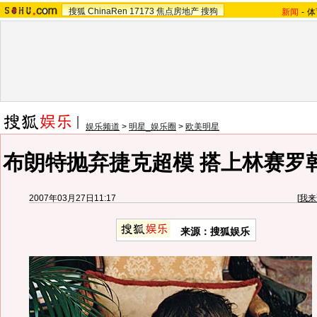
搜狐
ChinaRen
17173
焦点房地产
搜狗
新闻
-
体
娱乐频道
>
明星_娱乐圈
>
欧美明星
布朗特抛弃捷克超模 搭上林赛罗
2007年03月27日11:17
[
我来
来源：搜狐娱乐