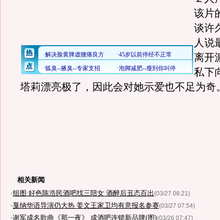
该片
谈许
人说
离开
私下
塔莉漂亮极了，因此会对她示爱也不足为奇
相关新闻
·
组图:好色陈浩民酒吧找三陪女 酒醉后丑态百出
(03/27 08:21)
·
戛纳华语导演仍大热 姜文王家卫均有意报名参赛
(03/27 07:54)
·
谢军成名歌曲《那一夜》 成酒吧连锁新品牌(图)
(03/26 07:47)