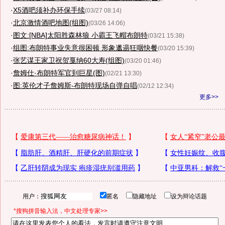
·
X5酒吧须补办环保手续
(03/27 08:14)
·
北京激情酒吧地图(组图)
(03/26 14:06)
·
图文:[NBA]太阳胜森林狼 小霸王飞帽布朗特
(03/21 15:38)
·
组图:布朗特事业失意很困顿 形象邋遢狂咽快餐
(03/20 15:39)
·
张艺谋王家卫祝贺戛纳60大寿(组图)
(03/20 01:46)
·
詹姆仕·布朗特军官到巨星(图)
(02/21 13:30)
·
图:英伦才子詹姆斯-布朗特现场自弹自唱
(02/12 12:34)
更多>>
用户：
匿名
隐藏地址
设为辩论话题
*搜狗拼音输入法，中文处理专家>>