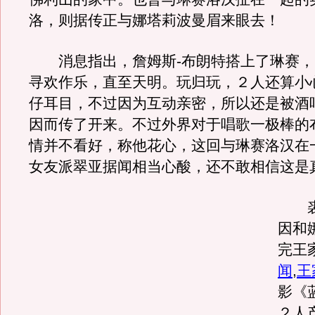
洛，则据传正与娜塔莉波曼眉来眼去！
消息指出，詹姆斯-布朗特搭上了琳赛，
寻欢作乐，直至天明。玩归玩，２人还算小
仔耳目，不过因为互动亲密，所以还是被酒
因而传了开来。不过外界对于唱歌一极棒的
情并不看好，称他花心，这回与琳赛洛汉在
女友派翠亚据闻相当心酸，还不敢相信这是
裘
因和
完王
闻
,
王
影《
２人