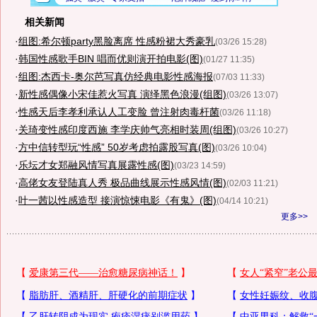
相关新闻
·
组图:希尔顿party黑脸离席 性感粉裙大秀豪乳
(03/26 15:28)
·
韩国性感歌手BIN 唱而优则演开拍电影(图)
(01/27 11:35)
·
组图:杰西卡-奥尔芭写真仿经典电影性感海报
(07/03 11:33)
·
新性感偶像小宋佳惹火写真 演绎黑色浪漫(组图)
(03/26 13:07)
·
性感天后李孝利承认人工变脸 曾注射肉毒杆菌
(03/26 11:18)
·
关琦变性感印度西施 李学庆帅气亮相时装周(组图)
(03/26 10:27)
·
方中信转型玩“性感” 50岁考虑拍露股写真(图)
(03/26 10:04)
·
乐坛才女郑融风情写真展露性感(图)
(03/23 14:59)
·
高佬女友登陆真人秀 极品曲线展示性感风情(图)
(02/03 11:21)
·
叶一茜以性感造型 接演惊悚电影《有鬼》(图)
(04/14 10:21)
更多>>