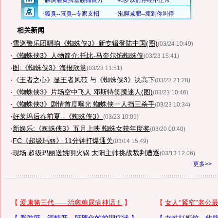
相关新闻
·
雪巡警乐团唱响《蜘蛛侠3》新专辑登陆中国(图)
(03/24 10:49)
·
《蜘蛛侠3》人物简介:托比-马奎尔饰蜘蛛侠
(03/23 15:41)
·
图:《蜘蛛侠3》海报欣赏
(03/23 11:51)
·
《王者之心》显王者风范 与《蜘蛛侠3》决高下
(03/23 21:28)
·
《蜘蛛侠3》片场空中飞人 邓斯特笑魇迷人(图)
(03/23 10:46)
·
《蜘蛛侠3》剧情首度曝光 蜘蛛侠一人挡三杀手
(03/23 10:34)
·
好莱坞后春前夏--《蜘蛛侠3》
(03/23 10:09)
·
新娱乐:《蜘蛛侠3》五月上映 蜘蛛女获年度奖
(03/20 00:40)
·
FC《超级玛丽》 11分钟打爆通关
(03/14 15:49)
·
现场:超级玛丽送姚明火锅 太阳主帅挑战裁判遭逐
(03/13 12:06)
更多>>