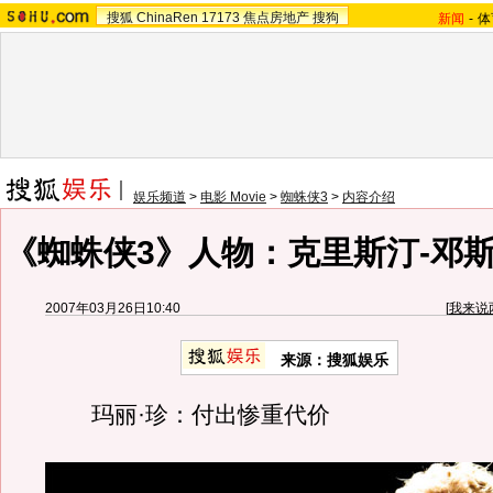
搜狐
ChinaRen
17173
焦点房地产
搜狗
新闻
-
体
娱乐频道
>
电影 Movie
>
蜘蛛侠3
>
内容介绍
《蜘蛛侠3》人物：克里斯汀-邓斯
2007年03月26日10:40
[
我来说
来源：搜狐娱乐
玛丽·珍：付出惨重代价