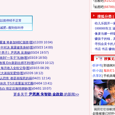
苏醒吧
(41523)
贴图吧
(68789)
搜狐分类
|
逢 将参加MBC颁奖(图)
(12/20 10:04)
中对决 展露健美身材(图)
(03/23 14:00)
个男子》尹恩惠 吴满锡
(03/24 19:57)
到“一车子”礼物(图)
(03/19 18:50)
 Eric新剧出师不利(图)
(03/19 10:12)
·
听评书
|
郭德纲
 每月收入全给父母(图)
(03/15 08:29)
·
听小说
|
鬼吹灯1
大谈搞笑爱情(图)
(02/26 18:12)
·
共享区
|
手机病
认恋情: 都是画报惹的祸
(04/21 12:14)
休息 于5月底重返演艺圈
(04/04 13:41)
白 情定后激情拥吻(图)
(04/01 10:07)
更多关于
尹恩惠 朱智勋 金政勋
的新闻>>
揭田壮壮徐帆
·
赵薇被爆已经怀