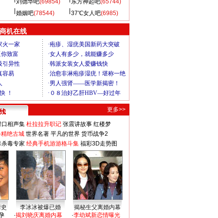
刘德华吧
(69854)
东方神起吧
(65744)
婚姻吧
(78544)
37℃女人吧
(6985)
商机在线
更多>>
对口相声集
杜拉拉升职记
张震讲故事
红楼梦
-精绝古城
世界名著
平凡的世界
货币战争2
毒杀毒专家
经典手机游游格斗集
福彩3D走势图
情史
李冰冰被爆已婚
揭秘生父离婚内幕
孕
·
揭刘晓庆离婚内幕
·
李幼斌新恋情曝光