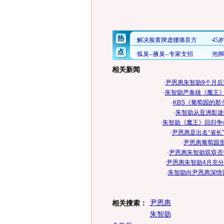
相关新闻
·
尹恩惠朱智勋9个月后重
·
朱智勋严泰雄《魔王》
·
KBS《葡萄园的那
·
朱智勋从亚洲影迷收
·
朱智勋《魔王》回归争收视
·
尹恩惠是出名“省长”
·
尹恩惠葡萄园里
·
尹恩惠朱智勋双双否
·
尹恩惠朱智勋4月充分
·
朱智勋向尹恩惠深情告
尹恩惠
相关搜索：
朱智勋