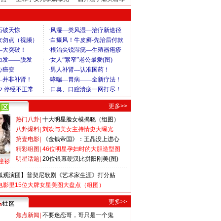
更多>>
热门八卦
|
十大明星脸女模揭晓（组图）
八卦爆料
|
刘欢与美女主持情史大曝光
第壹电影
|
《金钱帝国》：王晶没上进心
精彩组图
|
46位明星孕妇时的大胆造型图
明星话题
|
20位银幕硬汉比拼阳刚美(图)
撞衫
狐观演团】普契尼歌剧《艺术家生涯》打分贴
电影里15位大牌女星美图大盘点（组图）
更多>>
焦点新闻
|
不要迷恋哥，哥只是一个鬼