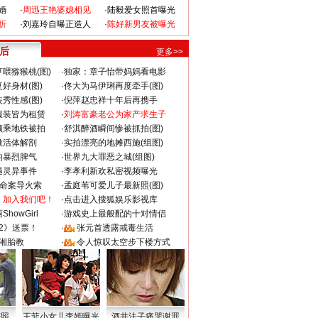
婚
·
周迅王艳婆媳相见
·
陆毅爱女照首曝光
折
·
刘嘉玲自曝正造人
·
陈好新男友被曝光
 后
更多>>
喂猕猴桃(图)
·
独家：章子怡带妈妈看电影
好身材(图)
·
佟大为马伊琍再度牵手(图)
秀性感(图)
·
倪萍赵忠祥十年后再携手
服装皆为租赁
·
刘涛富豪老公为家产求生子
颜乘地铁被拍
·
舒淇醉酒瞬间惨被抓拍(图)
做活体解剖
·
实拍漂亮的地摊西施(组图)
的暴烈脾气
·
世界九大罪恶之城(组图)
遇灵异事件
·
李孝利新欢私密视频曝光
成命案导火索
·
孟庭苇可爱儿子最新照(图)
：加入我们吧！
·
点击进入搜狐娱乐影视库
howGirl
·
游戏史上最般配的十对情侣
2》送票！
·
张元首透露戒毒生活
湘胎教
·
令人惊叹太空步下楼方式
密照
王菲小女儿李嫣曝光
酒井法子痛哭谢罪