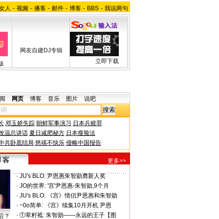
女人
-
视频
-
播客
-
邮件
-
博客
-
BBS
-
我说两句
网友自建DJ专辑
立即下载
版
闻
网页
博客
音乐
图片
说吧
长
邓玉娇失踪
朝鲜军事演习
日本兵赎罪
改温总讲话
夏日减肥秘方
日本瘦脸法
中共卧底结局
慈禧不快乐
侵略中国报告
更多>>
·
JU's BLO:
尹恩惠朱智勋膺新人奖
·
JO的世界:
'宫'尹恩惠-朱智勋,9个月
·
JU's BLO:
《宫》情侣尹恩惠和朱智勋
·
~0o简单:
《宫》续集10月开机 尹恩
·
①辈籽祗:
朱智勋——永远的王子【图
后？