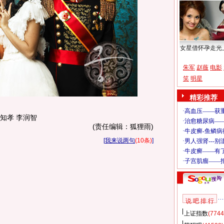
女星借怀孕走光
朱军
赵薇
电影
笑
明星
精彩推荐
宋知孝 李润智
(责任编辑：狐狸雨)
[
我来说两句
(10条)
]
说 吧 排 行
上证指数
(7744