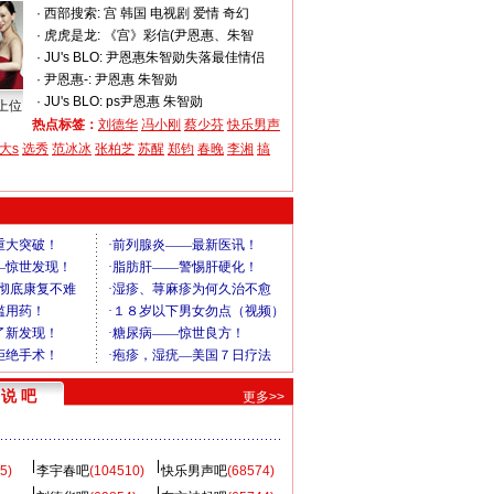
·
西部搜索:
宫 韩国 电视剧 爱情 奇幻
·
虎虎是龙:
《宫》彩信(尹恩惠、朱智
·
JU's BLO:
尹恩惠朱智勋失落最佳情侣
·
尹恩惠-:
尹恩惠 朱智勋
·
JU's BLO:
ps尹恩惠 朱智勋
上位
热点标签：
刘德华
冯小刚
蔡少芬
快乐男声
大s
选秀
范冰冰
张柏芝
苏醒
郑钧
春晚
李湘
搞
说 吧
更多>>
5)
李宇春吧
(104510)
快乐男声吧
(68574)