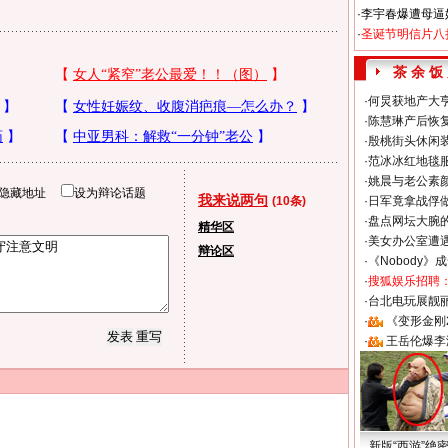
·
李宇春爆遭母逼
·
圣诞节明信片八
茶 余 饭
·
何炅获地产大亨
·
陈慧琳产后恢复
·
殷桃街头休闲装
·
范冰冰红地毯
·
姚晨与老公素
隐藏地址
设为辩论话题
我来说两句
(10条)
·
日军竟拿战俘
·
盘点网坛大腕
精华区
·
美女办公室遭
辩论区
·
《Nobody》
·
搜狐娱乐招聘
·
台北电玩展靓丽S
·
《变形金刚
·
王岳伦爆李
新版“西游”绝