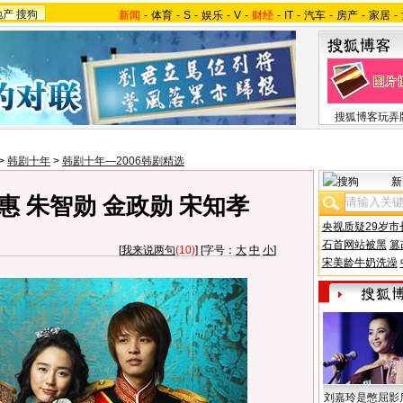
地产
搜狗
新闻
-
体育
-
S
-
娱乐
-
V
-
财经
-
IT
-
汽车
-
房产
-
家居
-
搜狐博客玩弄
>
韩剧十年
>
韩剧十年—2006韩剧精选
新
惠 朱智勋 金政勋 宋知孝
央视质疑29岁市
石首网站被黑
篡
[
我来说两句
(10)
] [字号：
大
中
小
]
宋美龄牛奶洗澡
刘嘉玲是憋屈影