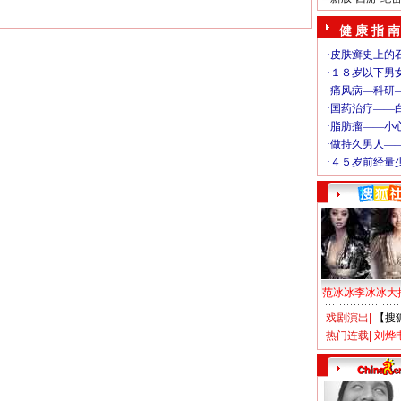
健 康 指 南
范冰冰李冰冰大
戏剧演出
|
【搜
热门连载
|
刘烨