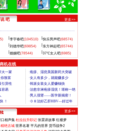
说 吧
更多>>
5)
李宇春吧
(104510)
快乐男声吧
(68574)
刘德华吧
(69854)
东方神起吧
(65744)
婚姻吧
(78544)
37℃女人吧
(6985)
商机在线
更多>>
对口相声集
杜拉拉升职记
张震讲故事
红楼梦
-精绝古城
世界名著
平凡的世界
货币战争2