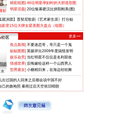
精彩组图
|
46位明星孕妇时的大胆造型图
明星话题
|
20位银幕硬汉比拼阳刚美(图)
撞衫
狐观演团】普契尼歌剧《艺术家生涯》打分贴
电影里15位大牌女星美图大盘点（组图）
更多>>
焦点新闻
|
不要迷恋哥，哥只是一个鬼
贴贴图图
|
英媒评出2009年度搞怪发明
娱乐旮旯
|
当红明星不仅仅是名利双收
情感世界
|
后悔嫁给这样一个山西男人
型男索女
|
小糖精归来，在海边轻轻舞
口水
么出过国的人回来之后都会说中国不好
自己的旗袍照
暴雨过后天空依旧晴朗