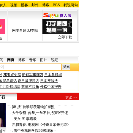
女人
-
视频
-
播客
-
邮件
-
博客
-
BBS
-
我说两句
网友自建DJ专辑
立即下载
版
闻
网页
博客
音乐
图片
说吧
长
邓玉娇失踪
朝鲜军事演习
日本兵赎罪
改温总讲话
夏日减肥秘方
日本瘦脸法
中共卧底结局
慈禧不快乐
侵略中国报告
更多>>
·
βё-搜:
曾黎颠覆清纯拍裸照
·
大千杂斋:
曾黎,一丝不挂把腿张开还
·
:
美女 画 李嘉欣
·
赤脚青春:
电视剧《传奇皇帝朱元璋》
·
:
看中央戏剧学院96级现象--
后？