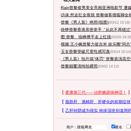
·
Rain曾黎俊男美女亮相亚洲电影节 遭
·
访谈:想走红全靠脱 曾黎做客搜狐聊全
·
曾黎《男人装》艳照(组图)
(03/12 10:18)
·
徐铮曾黎香港亲密牵手 :“从此不再错过”
·
图:曾黎、徐峥携手走上红毯
(03/20 19:30
·
视频:王小枫曾黎力挺吉米 娱乐圈“同志
·
玉女曾黎突破尺度性感写真
(03/14 10:14
·
《男人装》拍片搞“体罚” 曾黎表演高
·
曾黎颠覆清纯拍裸照
(03/02 14:13)
用户：
匿名