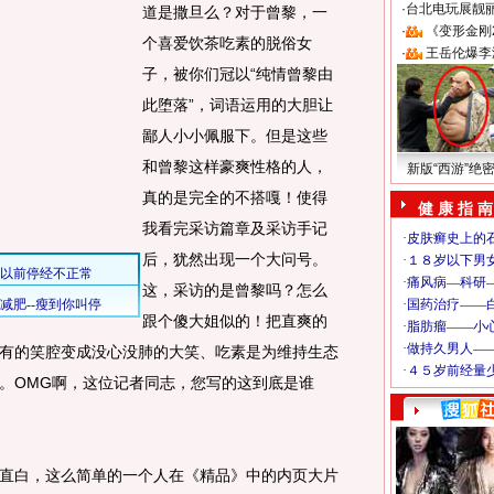
·
台北电玩展靓丽S
道是撒旦么？对于曾黎，一
·
《变形金刚
个喜爱饮茶吃素的脱俗女
·
王岳伦爆李
子，被你们冠以“纯情曾黎由
此堕落”，词语运用的大胆让
鄙人小小佩服下。但是这些
和曾黎这样豪爽性格的人，
新版“西游”绝
真的是完全的不搭嘎！使得
健 康 指 南
我看完采访篇章及采访手记
后，犹然出现一个大问号。
这，采访的是曾黎吗？怎么
跟个傻大姐似的！把直爽的
有的笑腔变成没心没肺的大笑、吃素是为维持生态
。OMG啊，这位记者同志，您写的这到底是谁
白，这么简单的一个人在《精品》中的内页大片