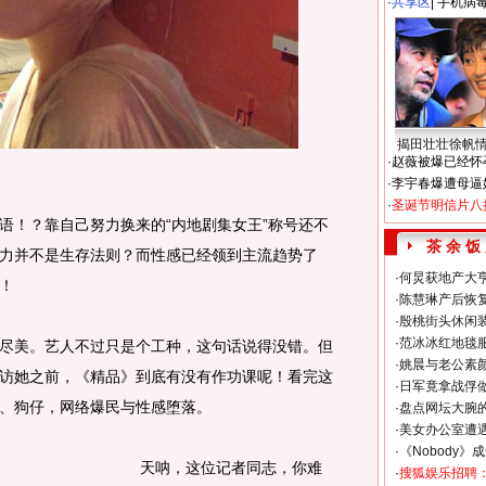
·
共享区
|
手机病
揭田壮壮徐帆
·
赵薇被爆已经怀
·
李宇春爆遭母逼
·
圣诞节明信片八
！？靠自己努力换来的“内地剧集女王”称号还不
茶 余 饭
力并不是生存法则？而性感已经领到主流趋势了
·
何炅获地产大亨
！
·
陈慧琳产后恢复
·
殷桃街头休闲装
·
范冰冰红地毯
美。艺人不过只是个工种，这句话说得没错。但
·
姚晨与老公素
访她之前，《精品》到底有没有作功课呢！看完这
·
日军竟拿战俘
、狗仔，网络爆民与性感堕落。
·
盘点网坛大腕
·
美女办公室遭
·
《Nobody》
天呐，这位记者同志，你难
·
搜狐娱乐招聘