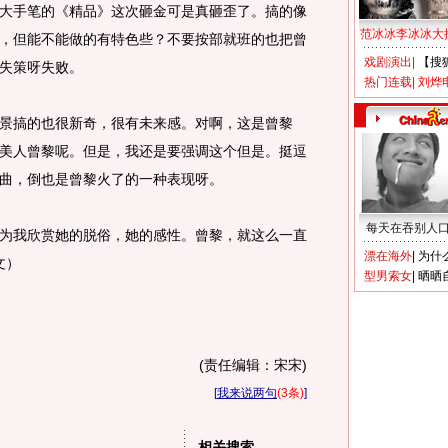
大手笔的《精品》这次砸金可是真砸歪了。搞的像
范冰冰李冰冰大
，但能不能做的有特色些？不要按部就班的也把曾
戏剧演出
|
【搜
失策呀失败。
热门连载
|
刘烨
搞的也很新奇，很有未来感。对啊，这是曾黎
美人曾黎呢。但是，我还是要强调这个但是。挺逗
曲，倒也是曾黎火了的一种表现呀。
每天在吞别人
我欣赏她的脱俗，她的感性。曾黎，就这么一直
漂在海外
|
为什
文）
型男索女
|
晒晒
(责任编辑：宋宋)
[
我来说两句
(3条)
]
相关搜索