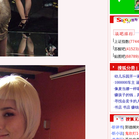
说 吧 排 行
上证指数
(7744
苏醒吧
(41523)
贴图吧
(68789)
搜狐分类
|
·
听评书
|
郭德纲
·
听小说
|
鬼吹灯1