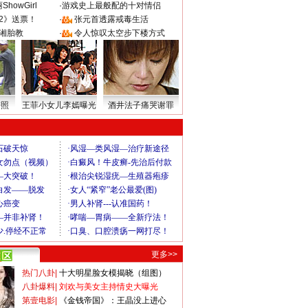
howGirl
·
游戏史上最般配的十对情侣
2》送票！
·
张元首透露戒毒生活
湘胎教
·
令人惊叹太空步下楼方式
密照
王菲小女儿李嫣曝光
酒井法子痛哭谢罪
更多>>
热门八卦
|
十大明星脸女模揭晓（组图）
八卦爆料
|
刘欢与美女主持情史大曝光
第壹电影
|
《金钱帝国》：王晶没上进心