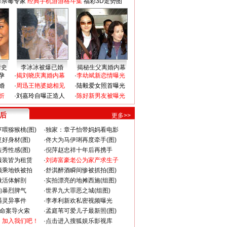
毒杀毒专家
经典手机游游格斗集
福彩3D走势图
情史
李冰冰被爆已婚
揭秘生父离婚内幕
孕
·
揭刘晓庆离婚内幕
·
李幼斌新恋情曝光
婚
·
周迅王艳婆媳相见
·
陆毅爱女照首曝光
折
·
刘嘉玲自曝正造人
·
陈好新男友被曝光
 后
更多>>
喂猕猴桃(图)
·
独家：章子怡带妈妈看电影
好身材(图)
·
佟大为马伊琍再度牵手(图)
秀性感(图)
·
倪萍赵忠祥十年后再携手
服装皆为租赁
·
刘涛富豪老公为家产求生子
颜乘地铁被拍
·
舒淇醉酒瞬间惨被抓拍(图)
做活体解剖
·
实拍漂亮的地摊西施(组图)
的暴烈脾气
·
世界九大罪恶之城(组图)
遇灵异事件
·
李孝利新欢私密视频曝光
成命案导火索
·
孟庭苇可爱儿子最新照(图)
：加入我们吧！
·
点击进入搜狐娱乐影视库