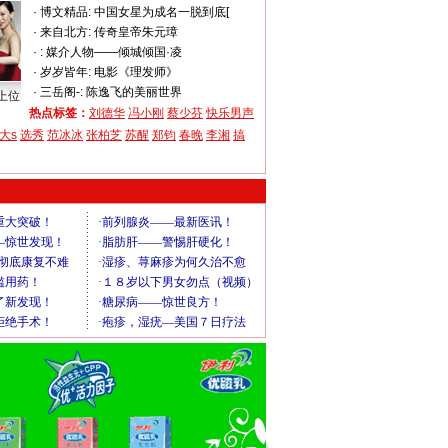
·
博文精品:
中国女星为成名一脱到底[
·
来自北方:
传奇皇帝朱元璋
·
:
媒介人物——倾城倾国·凌
·
岁岁皆年:
电影《理发师》
·
三岳阁-:
陈逸飞的美丽世界
上位
热点标签：
刘德华
冯小刚
蔡少芬
快乐男声
大s
选秀
范冰冰
张柏芝
苏醒
郑钧
春晚
李湘
搞