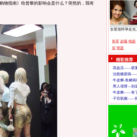
购物指南》给曾黎的影响会是什么？突然的，我有
女星借怀孕走光
朱军
赵薇
电影
笑
明星
精彩推荐