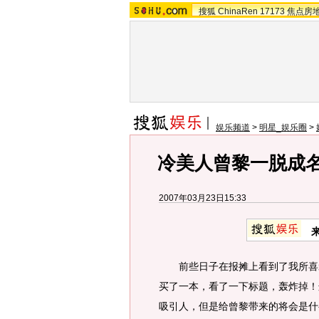
搜狐
ChinaRen
17173
焦点房
娱乐频道
>
明星_娱乐圈
>
冷美人曾黎一脱成名
2007年03月23日15:33
前些日子在报摊上看到了我所喜爱
买了一本，看了一下标题，轰炸掉！这
吸引人，但是给曾黎带来的将会是什