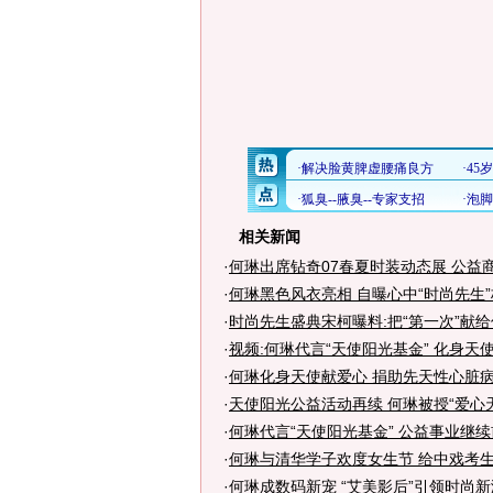
相关新闻
·
何琳出席钻奇07春夏时装动态展 公益
·
何琳黑色风衣亮相 自曝心中“时尚先生
·
时尚先生盛典宋柯曝料:把“第一次”献
·
视频:何琳代言“天使阳光基金” 化身天
·
何琳化身天使献爱心 捐助先天性心脏病
·
天使阳光公益活动再续 何琳被授“爱心
·
何琳代言“天使阳光基金” 公益事业继
·
何琳与清华学子欢度女生节 给中戏考
·
何琳成数码新宠 “艾美影后”引领时尚