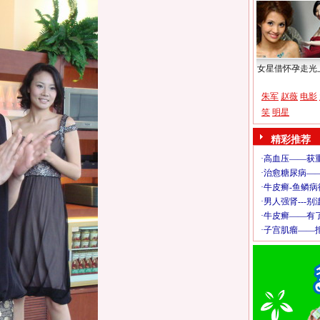
女星借怀孕走光
朱军
赵薇
电影
笑
明星
精彩推荐