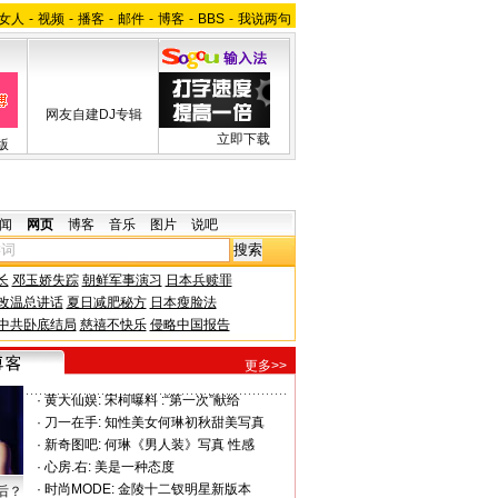
女人
-
视频
-
播客
-
邮件
-
博客
-
BBS
-
我说两句
网友自建DJ专辑
立即下载
版
闻
网页
博客
音乐
图片
说吧
长
邓玉娇失踪
朝鲜军事演习
日本兵赎罪
改温总讲话
夏日减肥秘方
日本瘦脸法
中共卧底结局
慈禧不快乐
侵略中国报告
更多>>
·
黄大仙娱:
宋柯曝料 :“第一次”献给
·
刀一在手:
知性美女何琳初秋甜美写真
·
新奇图吧:
何琳《男人装》写真 性感
·
心房.右:
美是一种态度
·
时尚MODE:
金陵十二钗明星新版本
后？