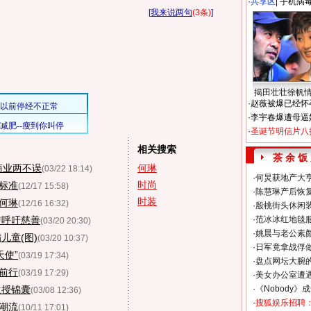
·
共享区
|
手机病
[
我来说两句
(3条)
]
揭田壮壮徐帆
·
赵薇被爆已经怀
·
李宇春爆遭母逼
·
圣诞节明信片八
相关搜索
茶 余 饭
商业两不误
何琳
(03/22 18:14)
·
何炅获地产大亨
时尚
”标准
(12/17 15:58)
·
陈慧琳产后恢复
时装
给何琳
(12/16 16:32)
·
殷桃街头休闲装
使呼吁慈善
·
范冰冰红地毯
(03/20 20:30)
·
姚晨与老公素
儿童(图)
(03/20 10:37)
·
日军竟拿战俘
天使”
(03/19 17:34)
·
盘点网坛大腕
续前行
(03/19 17:29)
·
美女办公室遭
生授锦囊
·
《Nobody》
(03/08 12:36)
·
搜狐娱乐招聘
新潮流
(10/11 17:01)