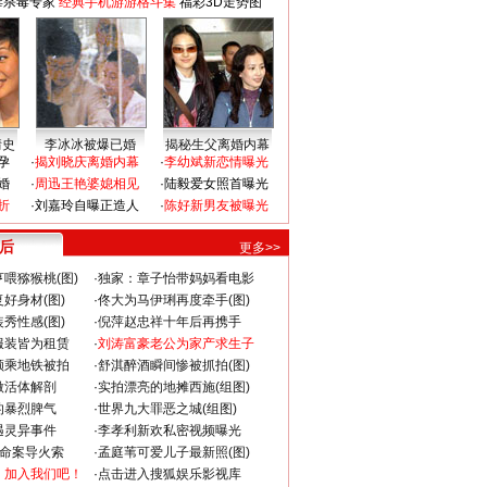
毒杀毒专家
经典手机游游格斗集
福彩3D走势图
情史
李冰冰被爆已婚
揭秘生父离婚内幕
孕
·
揭刘晓庆离婚内幕
·
李幼斌新恋情曝光
婚
·
周迅王艳婆媳相见
·
陆毅爱女照首曝光
折
·
刘嘉玲自曝正造人
·
陈好新男友被曝光
 后
更多>>
喂猕猴桃(图)
·
独家：章子怡带妈妈看电影
好身材(图)
·
佟大为马伊琍再度牵手(图)
秀性感(图)
·
倪萍赵忠祥十年后再携手
服装皆为租赁
·
刘涛富豪老公为家产求生子
颜乘地铁被拍
·
舒淇醉酒瞬间惨被抓拍(图)
做活体解剖
·
实拍漂亮的地摊西施(组图)
的暴烈脾气
·
世界九大罪恶之城(组图)
遇灵异事件
·
李孝利新欢私密视频曝光
成命案导火索
·
孟庭苇可爱儿子最新照(图)
：加入我们吧！
·
点击进入搜狐娱乐影视库