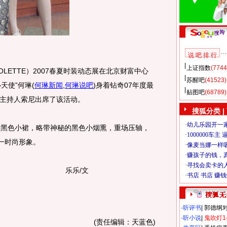
说 吧 排 行
上证指数
(7744
LETTE）2007春夏时装动态展在北京财富中心
苏醒吧
(41523)
爱心天使”何琳
(
何琳新闻
,
何琳说吧
)
身着钻奇07年度最
贴图吧
(68789)
主持人索尼出席了该活动。
搜狐分类
|
黑色小裙，略带神秘的黑色小烟熏，重场压轴，
一时尚形象。
乐乐/文
·
听评书
|
郭德纲
·
听小说
|
鬼吹灯1
(责任编辑：天蓝色)