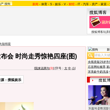
地产
搜狗
新闻
-
体育
-
S
-
娱乐
-
V
-
财经
-
IT
-
汽车
-
房产
-
家居
-
搜狐博客玩弄
大陆明星
新
布会 时尚走秀惊艳四座(图)
央视质疑29岁市
石首网站被黑
篡
[
我来说两句
(3)
] [字号：
大
中
小
]
宋美龄牛奶洗澡
来源：搜狐娱乐
刘嘉玲是憋屈影