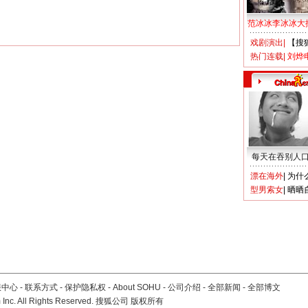
范冰冰李冰冰大
戏剧演出
|
【搜
热门连载
|
刘烨
每天在吞别人
漂在海外
|
为什
型男索女
|
晒晒
服中心
-
联系方式
-
保护隐私权
-
About SOHU
-
公司介绍
-
全部新闻
-
全部博文
Inc. All Rights Reserved. 搜狐公司
版权所有