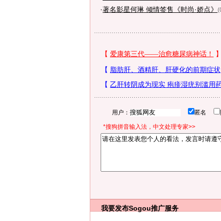
·
著名影星何琳 倾情签售《时尚·娇点》
(
用户：
匿名
*搜狗拼音输入法，中文处理专家>>
我要发布
Sogou推广服务