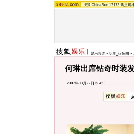
搜狐
ChinaRen
17173
焦点房
娱乐频道
>
明星_娱乐圈
>
何琳出席钻奇时装发
2007年03月22日19:45