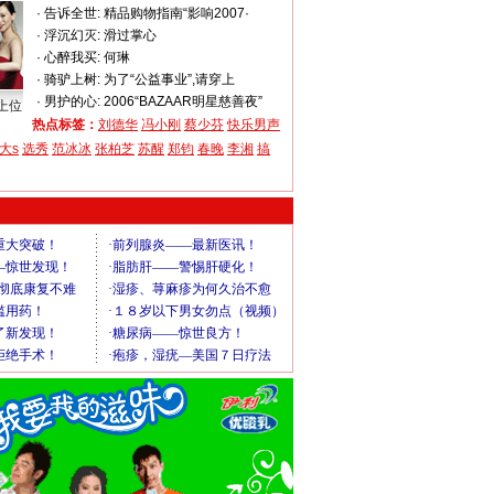
·
告诉全世:
精品购物指南“影响2007·
·
浮沉幻灭:
滑过掌心
·
心醉我买:
何琳
·
骑驴上树:
为了“公益事业”,请穿上
·
男护的心:
2006“BAZAAR明星慈善夜”
上位
热点标签：
刘德华
冯小刚
蔡少芬
快乐男声
大s
选秀
范冰冰
张柏芝
苏醒
郑钧
春晚
李湘
搞