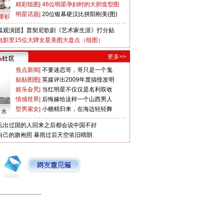
精彩组图
|
46位明星孕妇时的大胆造型图
明星话题
|
20位银幕硬汉比拼阳刚美(图)
撞衫
狐观演团】普契尼歌剧《艺术家生涯》打分贴
电影里15位大牌女星美图大盘点（组图）
更多>>
焦点新闻
|
不要迷恋哥，哥只是一个鬼
贴贴图图
|
英媒评出2009年度搞怪发明
娱乐旮旯
|
当红明星不仅仅是名利双收
情感世界
|
后悔嫁给这样一个山西男人
型男索女
|
小糖精归来，在海边轻轻舞
口水
么出过国的人回来之后都会说中国不好
自己的旗袍照
暴雨过后天空依旧晴朗