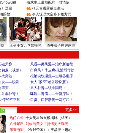
howGirl
·
游戏史上最般配的十对情侣
2》送票！
·
张元首透露戒毒生活
湘胎教
·
令人惊叹太空步下楼方式
密照
王菲小女儿李嫣曝光
酒井法子痛哭谢罪
更多>>
热门八卦
|
十大明星脸女模揭晓（组图）
八卦爆料
|
刘欢与美女主持情史大曝光
第壹电影
|
《金钱帝国》：王晶没上进心