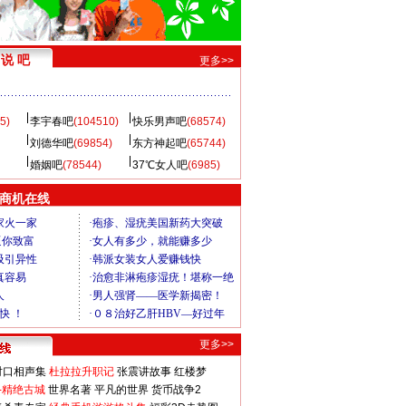
说 吧
更多>>
5)
李宇春吧
(104510)
快乐男声吧
(68574)
刘德华吧
(69854)
东方神起吧
(65744)
婚姻吧
(78544)
37℃女人吧
(6985)
商机在线
更多>>
对口相声集
杜拉拉升职记
张震讲故事
红楼梦
-精绝古城
世界名著
平凡的世界
货币战争2