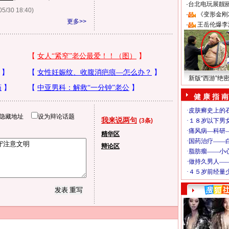
·
台北电玩展靓丽S
05/30 18:40)
·
《变形金刚
更多>>
·
王岳伦爆李
新版“西游”绝
健 康 指 南
隐藏地址
设为辩论话题
我来说两句
(3条)
精华区
辩论区