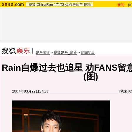
搜狐
ChinaRen
17173
焦点房地产
搜狗
新闻
-
体
娱乐频道
>
搜狐娱乐_韩娱
>
韩国明星
Rain自爆过去也追星 劝FANS
(图)
2007年03月22日17:13
[
我来说