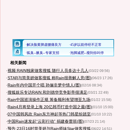
相关新闻
·
视频:RAIN独家做客搜狐 随行人员多达十几人
(03/22 09:56)
·
STAR与简美妍做客搜狐 称Rain很善解人意(图)
(06/23 17:26)
·
Rain年内中国开个唱 孙俪非梦中情人(图)
(02/16 08:34)
·
搜狐娱乐专访RAIN:和刘德华竞争影帝很满足
(03/21 22:49)
·
Rain中国巡演操作正规 筹备顺利有望增至九场
(01/22 15:58)
·
Rain4月将登录上海 20亿韩币打造中国之最(图)
(01/10 15:00)
·
07中国韩风吹 Rain东方神起等热门韩星纷踏至
(01/10 10:22)
·
中国Rain迷发起“云彩行动” 捐建春蕾班(图)
(07/23 21:14)
·
预告:23日16时简美妍与Rain师妹Star做客搜狐
(06/22 14:51)