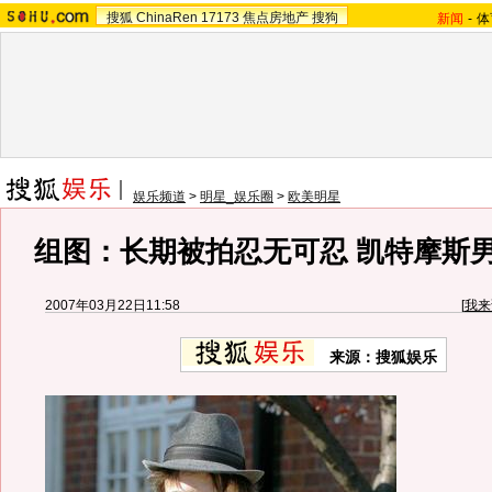
搜狐
ChinaRen
17173
焦点房地产
搜狗
新闻
-
体
娱乐频道
>
明星_娱乐圈
>
欧美明星
组图：长期被拍忍无可忍 凯特摩斯
2007年03月22日11:58
[
我来
来源：搜狐娱乐