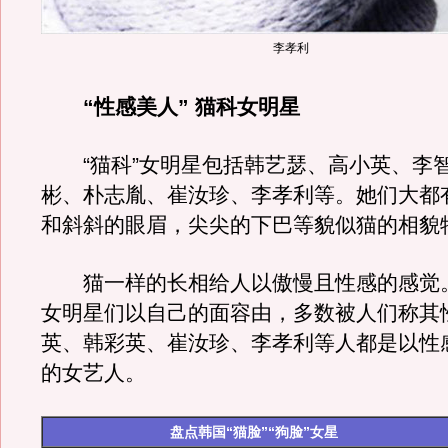
李孝利
“性感美人” 猫科女明星
“猫科”女明星包括韩艺瑟、高小英、李
彬、朴志胤、崔汝珍、李孝利等。她们大都
和斜斜的眼眉，尖尖的下巴等貌似猫的相貌
猫一样的长相给人以傲慢且性感的感觉
女明星们以自己的面容由，多数被人们称其
英、韩彩英、崔汝珍、李孝利等人都是以性
的女艺人。
盘点韩国“猫脸”“狗脸”女星