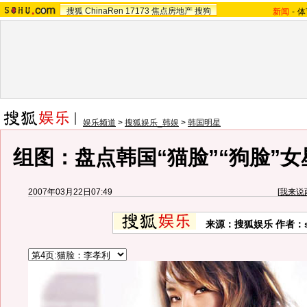
搜狐
ChinaRen
17173
焦点房地产
搜狗
新闻
-
体
娱乐频道
>
搜狐娱乐_韩娱
>
韩国明星
组图：盘点韩国“猫脸”“狗脸”女
2007年03月22日07:49
[
我来说
来源：搜狐娱乐 作者：sti