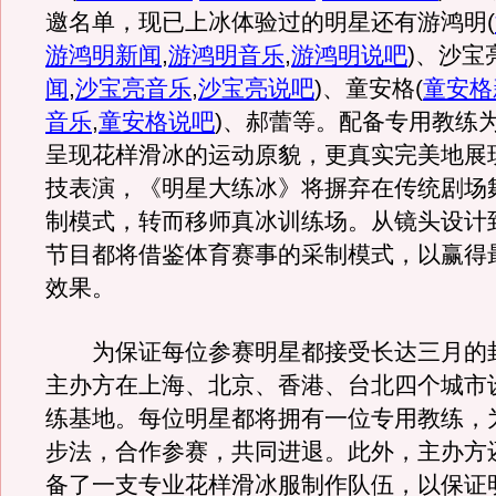
邀名单，现已上冰体验过的明星还有游鸿明
(
游鸿明新闻
,
游鸿明音乐
,
游鸿明说吧
)
、沙宝
闻
,
沙宝亮音乐
,
沙宝亮说吧
)
、童安格
(
童安格
音乐
,
童安格说吧
)
、郝蕾等。配备专用教练
呈现花样滑冰的运动原貌，更真实完美地展
技表演，《明星大练冰》将摒弃在传统剧场
制模式，转而移师真冰训练场。从镜头设计
节目都将借鉴体育赛事的采制模式，以赢得
效果。
为保证每位参赛明星都接受长达三月的
主办方在上海、北京、香港、台北四个城市
练基地。每位明星都将拥有一位专用教练，
步法，合作参赛，共同进退。此外，主办方
备了一支专业花样滑冰服制作队伍，以保证