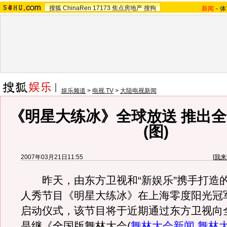
搜狐
ChinaRen
17173
焦点房地产
搜狗
新闻
-
体
娱乐频道
>
电视 TV
>
大陆电视新闻
《明星大练冰》全球放送 推出
(图)
2007年03月21日11:55
[
我来
昨天，由东方卫视和“新娱乐”携手打造
人秀节目《明星大练冰》在上海零度阳光冠
启动仪式，该节目将于近期通过东方卫视向
是继《全国版舞林大会
(
舞林大会新闻
,
舞林