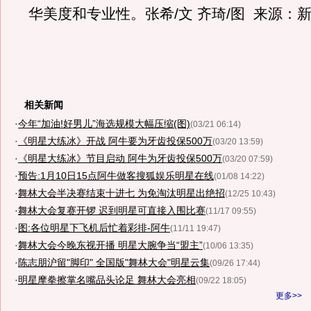
华美度和专业性。张希/文 齐琦/图 来源：
相关新闻
·
今年“加油!好男儿”海选规模大幅压缩(图)
(03/21 06:14)
·
《明星大练冰》开战 阿牛要为牙齿投保500万
(03/20 13:59)
·
《明星大练冰》节目启动 阿牛为牙齿投保500万
(03/20 07:59)
·
预告:1月10日15点阿牛做客搜狐娱乐明星在线
(01/08 14:22)
·
舞林大会半决赛结束十进七 为免淘汰明星出绝招
(12/25 10:43)
·
舞林大会复赛开锣 迟到明星可直接入围比赛
(11/17 09:55)
·
图:各位明星下飞机后忙着彩排-阿牛
(11/11 19:47)
·
舞林大会今晚东视开播 明星大腕争当“盟主”
(10/06 13:35)
·
陈志朋沪留"脚印" 全国版"舞林大会"明星云集
(09/26 17:44)
·
明星摩拳擦掌名嘴品头论足 舞林大会亮相
(09/22 18:05)
更多>>