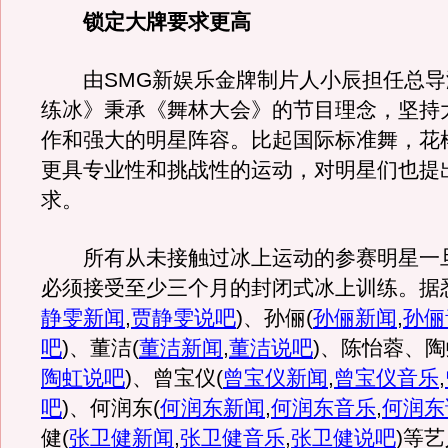
锁定大牌要求更高
由SMG新娱乐金牌制片人小辰担任总导
练冰》秉承《舞林大会》的节目理念，坚持
作和强大的明星阵容。比起国际标准舞，花
更具专业性和挑战性的运动，对明星们也提
求。
所有从未接触过冰上运动的参赛明星一
必须接受至少三个月的封闭式冰上训练。据
静雯新闻
,
贾静雯说吧
)
、孙俪
(
孙俪新闻
,
孙俪
吧
)
、董洁
(
董洁新闻
,
董洁说吧
)
、陈怡蓉、陶
陶虹说吧
)
、曾宝仪
(
曾宝仪新闻
,
曾宝仪音乐
,
吧
)
、何润东
(
何润东新闻
,
何润东音乐
,
何润东
健
(
张卫健新闻
,
张卫健音乐
,
张卫健说吧
)
等艺