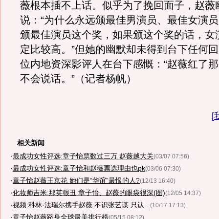
薇根本插不上话。似乎为了挽回面子，赵薇
说：“为什么永远颁最佳男演员、最佳女演
颁最佳演员这个奖，如果颁这个奖的话，女
定比较高。”但她的幽默却未得到台下任何
位内地资深影评人在台下感慨：“赵薇红了
不会说话。”（记者杨帆）
[
相关新闻
·
最成功女性评选:章子怡票数过三万 赵薇越大关
(03/07 07:56)
·
最成功女性评选:章子怡和赵薇票选理由也pk
(03/06 07:30)
·
章子怡赵薇王京花 她们是“华谊”最恨的人?
(12/13 16:40)
·
化妆师吉米:那英很丑 章子怡、赵薇的眼袋很深(图)
(12/05 14:37)
·
视频:科林·法瑞尔携手赵薇 不识张艺谋 只认...
(10/17 17:13)
·
章子怡赵薇跻身全球最美排行榜
(05/15 08:12)