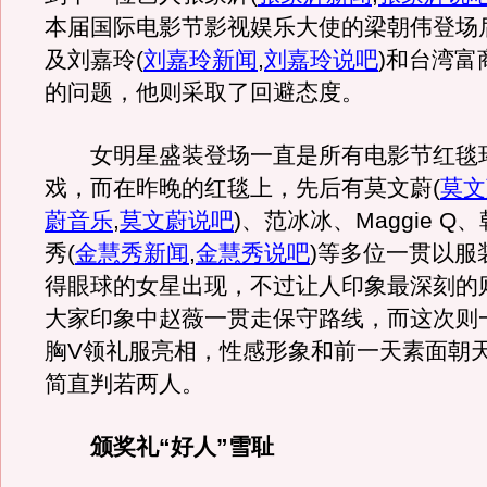
本届国际电影节影视娱乐大使的梁朝伟登场
及刘嘉玲
(
刘嘉玲新闻
,
刘嘉玲说吧
)
和台湾富
的问题，他则采取了回避态度。
女明星盛装登场一直是所有电影节红毯
戏，而在昨晚的红毯上，先后有莫文蔚
(
莫文
蔚音乐
,
莫文蔚说吧
)
、范冰冰、Maggie Q
秀
(
金慧秀新闻
,
金慧秀说吧
)
等多位一贯以服
得眼球的女星出现，不过让人印象最深刻的
大家印象中赵薇一贯走保守路线，而这次则
胸V领礼服亮相，性感形象和前一天素面朝
简直判若两人。
颁奖礼“好人”雪耻