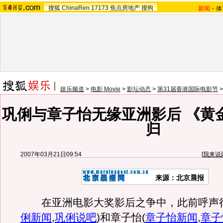
搜狐
ChinaRen
17173
焦点房地产
搜狗
新闻
-
体
娱乐频道
>
电影 Movie
>
影坛动态
>
第31届香港国际电影节
巩俐与章子怡无缘亚洲影后 《黄
归
2007年03月21日09:54
[
我来说
来源：北京晨报
在亚洲电影大奖影后之争中，此前呼声
俐新闻
,
巩俐说吧
)
和章子怡
(
章子怡新闻
,
章子