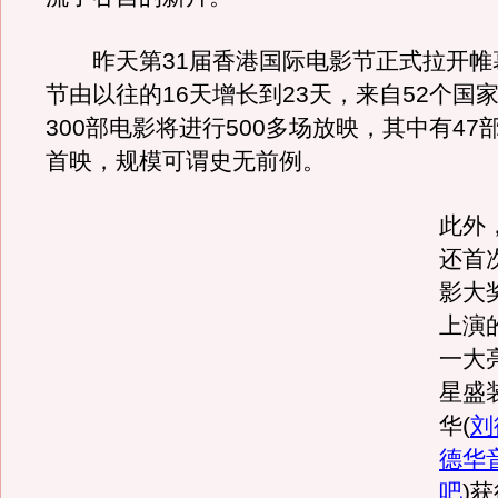
昨天第31届香港国际电影节正式拉开帷
节由以往的16天增长到23天，来自52个国
300部电影将进行500多场放映，其中有47
首映，规模可谓史无前例。
此外
还首
影大
上演
一大
星盛
华
(
刘
德华
吧
)
获