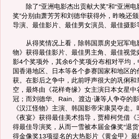
除了“亚洲电影杰出贡献大奖”和“亚洲电
奖”分别由萧芳芳和刘德华获得外，昨晚还
导演、最佳影片、最佳男女演员、最佳摄影等
从得奖情况上看，除韩国票房史冠军电
物》获得最佳影片、最佳男主角、最佳视觉
影4个奖项外，其余6个奖项分布相对平均，
国香港地区、日本等各个参赛国家和地区的
获。在影后之争中，此前呼声很大的巩俐和
空，最终由《花样奇缘》女主演日本女星中
冠；而刘德华、Rain、渡边·谦等人争夺的
《汉江怪物》主演、韩国影帝宋康昊夺走。
《夜宴》获得最佳美术指导，贾樟柯凭借《
得最佳导演奖，从而一雪被本届金像奖“退货
得金像奖13项提名的大热影片《黄金甲》最