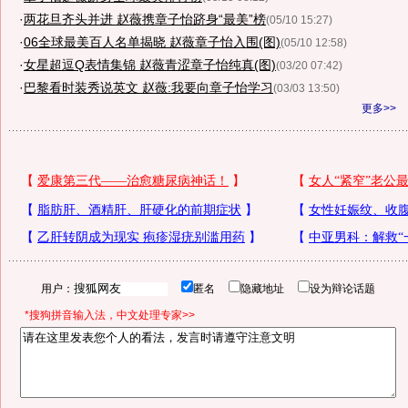
·
两花旦齐头并进 赵薇携章子怡跻身“最美”榜
(05/10 15:27)
·
06全球最美百人名单揭晓 赵薇章子怡入围(图)
(05/10 12:58)
·
女星超逗Q表情集锦 赵薇青涩章子怡纯真(图)
(03/20 07:42)
·
巴黎看时装秀说英文 赵薇:我要向章子怡学习
(03/03 13:50)
更多>>
用户：
匿名
隐藏地址
设为辩论话题
*搜狗拼音输入法，中文处理专家>>