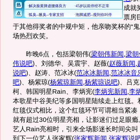
成就
票房
于其他得奖者的中规中矩，他亲吻奖杯的“鬼
场热烈欢笑。
昨晚6点，包括梁朝伟
(
梁朝伟新闻
,
梁朝
伟说吧
)
、刘德华、吴震宇、赵薇
(
赵薇新闻
,
说吧
)
、赵涛、范冰冰
(
范冰冰新闻
,
范冰冰音
吧
)
、杨紫琼
(
杨紫琼新闻
,
杨紫琼说吧
)
、吕克
柯、韩国明星Rain、李炳宪
(
李炳宪新闻
,
李
本歌星中谷美纪等多国明星陆续走上红毯。
红毯仪式相比，这个红毯环节可谓相当紧凑
就有超过30位明星亮相，让影迷们过足眼瘾
艺人Rain亮相时，引来全场影迷长时间尖
到下一位艺人张家辉
(
张家辉新闻
,
张家辉说