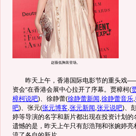
赵薇低胸装登场。
昨天上午，香港国际电影节的重头戏——
资会”在香港会展中心拉开了序幕。贾樟柯
(
樟柯说吧
)
、徐静蕾
(
徐静蕾新闻
,
徐静蕾音乐
,
吧
)
、张元
(
张元博客
,
张元新闻
,
张元说吧
)
、
婷等导演的名字和新片都出现在投资计划的
遗憾的是，昨天上午只有彭浩翔和张婉婷亮
流了各自的新片。