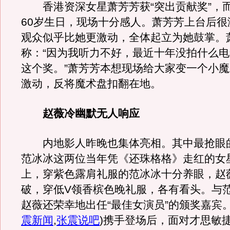
香港资深女星萧芳芳获“突出贡献奖”，
60岁生日，现场十分感人。萧芳芳上台后很
观众似乎比她更激动，全体起立为她鼓掌。
称：“因为我听力不好，最近十年没拍什么
这个奖。”萧芳芳本想现场给大家变一个小
激动，反将魔术盘扣翻在地。
赵薇冷幽默无人响应
内地影人昨晚也集体亮相。其中最抢眼
范冰冰这两位当年凭《还珠格格》走红的女
上，穿紫色露肩礼服的范冰冰十分养眼，赵
破，穿低V领香槟色晚礼服，各有看头。与
赵薇还荣幸地出任“最佳女演员”的颁奖嘉宾
震新闻
,
张震说吧
)
携手登场后，面对才思敏