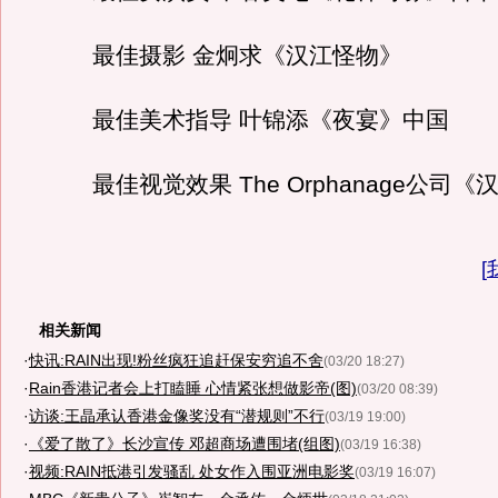
最佳摄影 金炯求《汉江怪物》
最佳美术指导 叶锦添《夜宴》中国
最佳视觉效果 The Orphanage公司《
[
相关新闻
·
快讯:RAIN出现!粉丝疯狂追赶保安穷追不舍
(03/20 18:27)
·
Rain香港记者会上打瞌睡 心情紧张想做影帝(图)
(03/20 08:39)
·
访谈:王晶承认香港金像奖没有“潜规则”不行
(03/19 19:00)
·
《爱了散了》长沙宣传 邓超商场遭围堵(组图)
(03/19 16:38)
·
视频:RAIN抵港引发骚乱 处女作入围亚洲电影奖
(03/19 16:07)