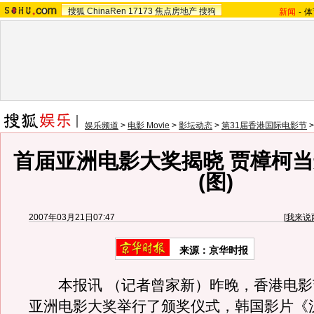
搜狐
ChinaRen
17173
焦点房地产
搜狗
新闻
-
体
娱乐频道
>
电影 Movie
>
影坛动态
>
第31届香港国际电影节
首届亚洲电影大奖揭晓 贾樟柯
(图)
2007年03月21日07:47
[
我来说
来源：京华时报
本报讯 （记者曾家新）昨晚，香港电影
亚洲电影大奖举行了颁奖仪式，韩国影片《