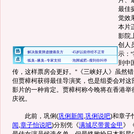
片、
最佳
觉效
本片
影院
创人
示：
到中
传，这样票房会更好。”《三峡好人》虽然
但贾樟柯获得最佳导演奖，也是组委会对这
影片的一种肯定。贾樟柯称今晚将在香港举行盛
庆祝。
此前，巩俐
(
巩俐新闻
,
巩俐说吧
)
和章子
闻
,
章子怡说吧
)
分别凭《
满城尽带黄金甲
》