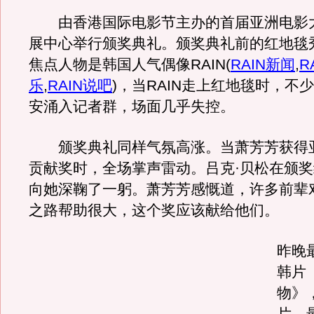
由香港国际电影节主办的首届亚洲电影
展中心举行颁奖典礼。颁奖典礼前的红地毯
焦点人物是韩国人气偶像RAIN
(
RAIN新闻
,
R
乐
,
RAIN说吧
)
，当RAIN走上红地毯时，不
安涌入记者群，场面几乎失控。
颁奖典礼同样气氛高涨。当萧芳芳获得
贡献奖时，全场掌声雷动。吕克·贝松在颁
向她深鞠了一躬。萧芳芳感慨道，许多前辈
之路帮助很大，这个奖应该献给他们。
昨晚
韩片
物》