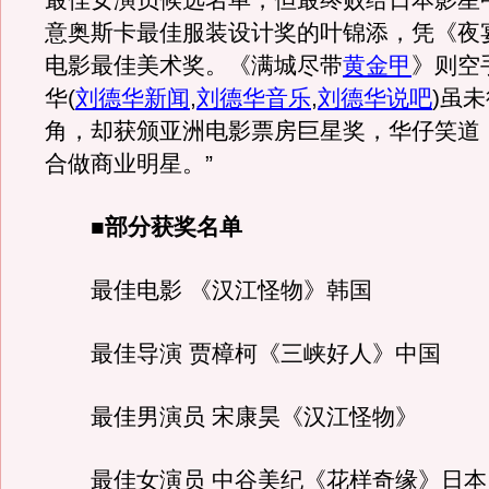
最佳女演员候选名单，但最终败给日本影星
意奥斯卡最佳服装设计奖的叶锦添，凭《夜
电影最佳美术奖。《满城尽带
黄金甲
》则空
华
(
刘德华新闻
,
刘德华音乐
,
刘德华说吧
)
虽未
角，却获颁亚洲电影票房巨星奖，华仔笑道
合做商业明星。”
■部分获奖名单
最佳电影 《汉江怪物》韩国
最佳导演 贾樟柯《三峡好人》中国
最佳男演员 宋康昊《汉江怪物》
最佳女演员 中谷美纪《花样奇缘》日本