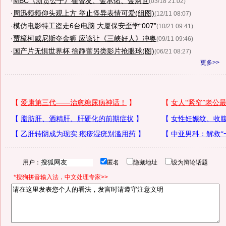
·
MBC《新贵公子》崔智友、金承佑、金炳世
(03/18 21:02)
·
周迅频频仰头观上方 举止怪异表情可爱(组图)
(12/11 08:07)
·
模仿电影特工盗走6台电脑 大厦保安歪学“007”
(10/21 09:41)
·
贾樟柯威尼斯夺金狮 应该让《三峡好人》冲奥
(09/11 09:46)
·
国产片无惧世界杯 徐静蕾另类影片抢眼球(图)
(06/21 08:27)
更多>>
用户：
匿名
隐藏地址
设为辩论话题
*搜狗拼音输入法，中文处理专家>>