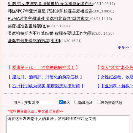
·
组图:带女友与男童用餐被拍 吴彦祖骂记者白痴
(03/19 08:11)
·
韩媒评07年亚洲巨星 范冰冰陈柏霖吴彦祖当选
(03/13 09:41)
·
PUMA时尚主题派对 吴彦祖北京寻“型男索女”
(03/08 14:16)
·
吴彦祖准备当导演(图)
(03/05 19:04)
·
吴彦祖短期内不打算结婚 称现在要以工作为重
(03/05 14:26)
·
圣诞节最想诱惑的男星[组图]
(11/30 15:21)
更多>>
用户：
匿名
隐藏地址
设为辩论话题
*搜狗拼音输入法，中文处理专家>>