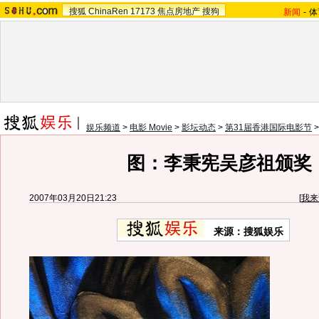
搜狐
ChinaRen
17173
焦点房地产
搜狗
新闻
-
体
娱乐频道
>
电影 Movie
>
影坛动态
>
第31届香港国际电影节
图：李秉宪吴彦祖颁奖
2007年03月20日21:23
[
我来
来源：搜狐娱乐