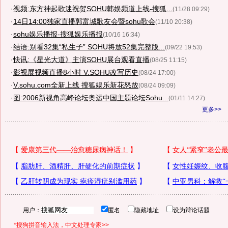
·
视频:东方神起歌迷祝贺SOHU韩娱频道上线-搜狐...
(11/28 09:29)
·
14日14:00独家直播郭富城歌友会暨sohu歌会
(11/10 20:38)
·
sohu娱乐播报-搜狐娱乐播报
(10/16 16:34)
·
结语:别看32集“私生子” SOHU将放52集完整版...
(09/22 19:53)
·
快讯:《星光大道》主演SOHU展台观看直播
(08/25 11:15)
·
影视展视频直播8小时 V.SOHU改写历史
(08/24 17:00)
·
V.sohu.com全新上线 搜狐娱乐新花怒放
(08/24 09:09)
·
图:2006新视角高峰论坛奥运中国主题论坛Sohu...
(01/11 14:27)
更多>>
用户：
匿名
隐藏地址
设为辩论话题
*搜狗拼音输入法，中文处理专家>>