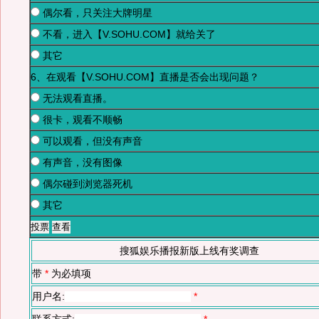
偶尔看，只关注大牌明星
不看，进入【V.SOHU.COM】就给关了
其它
6、在观看【V.SOHU.COM】直播是否会出现问题？
无法观看直播。
很卡，观看不顺畅
可以观看，但没有声音
有声音，没有图像
偶尔碰到浏览器死机
其它
搜狐娱乐播报新版上线有奖调查
带
*
为必填项
用户名:
*