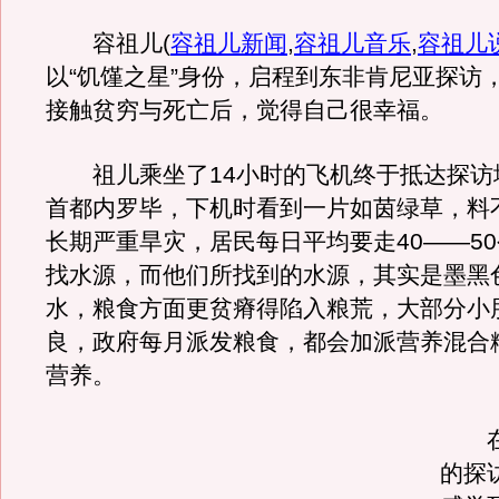
容祖儿
(
容祖儿新闻
,
容祖儿音乐
,
容祖儿
以“饥馑之星”身份，启程到东非肯尼亚探访
接触贫穷与死亡后，觉得自己很幸福。
祖儿乘坐了14小时的飞机终于抵达探访
首都内罗毕，下机时看到一片如茵绿草，料
长期严重旱灾，居民每日平均要走40——5
找水源，而他们所找到的水源，其实是墨黑
水，粮食方面更贫瘠得陷入粮荒，大部分小
良，政府每月派发粮食，都会加派营养混合
营养。
在
的探