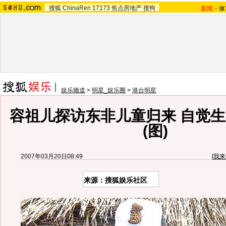
搜狐
ChinaRen
17173
焦点房地产
搜狗
新闻
-
体
娱乐频道
>
明星_娱乐圈
>
港台明星
容祖儿探访东非儿童归来 自觉
(图)
2007年03月20日08:49
[
我来
来源：搜狐娱乐社区