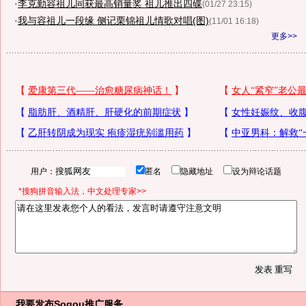
·
李克勤容祖儿同获最高销量奖 祖儿推出四碟
(01/27 23:15)
·
我与容祖儿一段缘 侧记栗锦祖儿情歌对唱(图)
(11/01 16:18)
更多>>
用户：
匿名
隐藏地址
设为辩论话题
*搜狗拼音输入法，中文处理专家>>
我要发布
Sogou推广服务