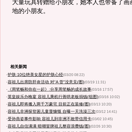
大量玩具转赠给小朋友，她本人也带备了画
地的小朋友。
相关新闻
·
护肤:10位绝美女星的护肤心经
(03/20 08:22)
·
容祖儿出席防肝炎活动 对“A 货”没意见(图)
(03/19 11:31)
·
《周笔畅和你在一起》:分享周笔畅的成长故事
(03/16 17:57)
·
英皇娱乐办晚宴 容祖儿乘机行善哄老板捐钱(组图)
(03/16 10:02)
·
容祖儿即将搬入两千万豪宅 目前正在装修(图)
(03/13 10:20)
·
容祖儿非洲探贫困儿童显慷慨 自曝一天洗澡三次
(03/12 14:41)
·
受孙燕姿事件影响 容祖儿到非洲不敢带信用卡
(03/02 10:45)
·
容祖儿自信满满 暗嘲冒牌祖儿整容浪费钱(图)
(02/26 10:30)