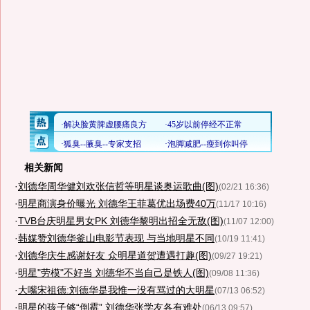
相关新闻
·
刘德华周华健刘欢张信哲等明星谈奥运歌曲(图)
(02/21 16:36)
·
明星商演身价曝光 刘德华王菲葛优出场费40万
(11/17 10:16)
·
TVB台庆明星男女PK 刘德华黎明出招全无敌(图)
(11/07 12:00)
·
韩媒赞刘德华釜山电影节表现 与当地明星不同
(10/19 11:41)
·
刘德华庆生感谢好友 众明星道贺遭遇打趣(图)
(09/27 19:21)
·
明星"劳模"不好当 刘德华不当自己是铁人(图)
(09/08 11:36)
·
大嘴宋祖德:刘德华是我惟一没有骂过的大明星
(07/13 06:52)
·
明星的孩子够“倒霉” 刘德华张学友各有难处
(06/13 09:57)