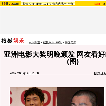
搜狐
ChinaRen
17173
焦点房地产
搜狗
新闻
-
体
娱乐频道
>
搜狐娱乐_韩娱
>
韩国电影
亚洲电影大奖明晚颁发 网友看好R
(图)
2007年03月19日11:58
[
我来说