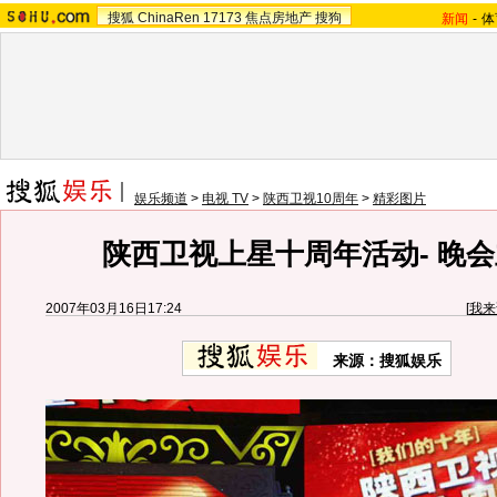
搜狐
ChinaRen
17173
焦点房地产
搜狗
新闻
-
体
娱乐频道
>
电视 TV
>
陕西卫视10周年
>
精彩图片
陕西卫视上星十周年活动- 晚
2007年03月16日17:24
[
我来
来源：搜狐娱乐