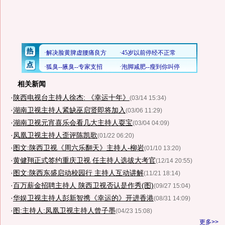
相关新闻
·
陕西电视台主持人徐杰: 《幸运十年》
(03/14 15:34)
·
湖南卫视主持人紧缺巫启贤即将加入
(03/06 11:29)
·
湖南卫视元宵喜乐会看几大主持人耍宝
(03/04 04:09)
·
凤凰卫视主持人歪评陈凯歌
(01/22 06:20)
·
图文:陕西卫视《周六乐翻天》主持人-柳岩
(01/10 13:20)
·
黄健翔正式签约重庆卫视 任主持人选拔大考官
(12/14 20:55)
·
图文:陕西东盛启动校园行 主持人互动讲解
(11/21 18:14)
·
百万薪金招聘主持人 陕西卫视否认是作秀(图)
(09/27 15:04)
·
华娱卫视主持人彭新智携《幸运的》开进香港
(08/31 14:09)
·
图:主持人:凤凰卫视主持人曾子墨
(04/23 15:08)
更多>>