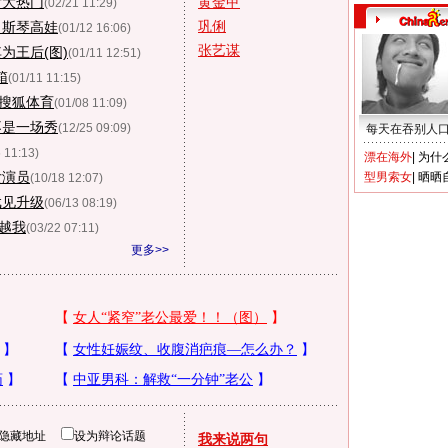
后大热门
黄金甲
(02/21 11:29)
巩俐
》斯琴高娃
(01/12 16:06)
张艺谋
为王后(图)
(01/11 12:51)
箱
(01/11 11:15)
-搜狐体育
(01/08 11:09)
不是一场秀
(12/25 09:09)
每天在吞别人
 11:13)
漂在海外
|
为什
女演员
型男索女
|
晒晒
(10/18 12:07)
戏见升级
(06/13 08:19)
超越我
(03/22 07:11)
更多>>
隐藏地址
设为辩论话题
我来说两句