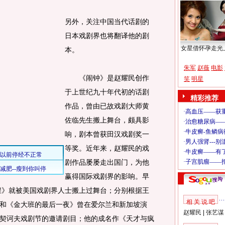
另外，关注中国当代话剧的
日本戏剧界也将翻译他的剧
女星借怀孕走光
本。
朱军
赵薇
电影
《闹钟》是赵耀民创作
笑
明星
于上世纪九十年代初的话剧
精彩推荐
作品，曾由已故戏剧大师黄
佐临先生搬上舞台，颇具影
响，剧本曾获田汉戏剧奖一
等奖。近年来，赵耀民的戏
剧作品屡屡走出国门，为他
赢得国际戏剧界的影响。早
猩猩》就被美国戏剧界人士搬上过舞台；分别根据王
相 关 说 吧
和《金大班的最后一夜》曾在爱尔兰和新加坡演
赵耀民
|
张艺谋
契诃夫戏剧节的邀请剧目；他的成名作《天才与疯