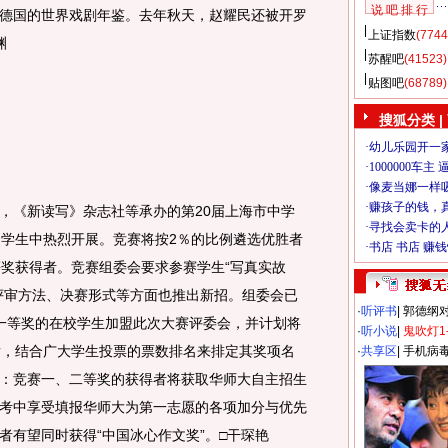
说 吧 排 行
德国的世界戏剧年鉴。去年秋天，赵耀民还被开罗
上证指数
(7744
渊
苏醒吧
(41523)
贴图吧
(68789)
搜狐分类
|
《新读写》杂志社等承办的第20届上海市中学
中学生中热烈开展。竞赛将按2％的比例遴选优胜者
等奖获得者。竞赛组委会要求参赛学生“写真实故
评审方法、决赛形式等方面也推出新招。组委会已
·
听评书
|
郭德纲
一等奖的在校学生加盟此次大赛评委会，并计划将
·
听小说
|
鬼吹灯1
发，结合广大学生投票的票数排名来排定其奖项名
·
共享区
|
手机病
：竞赛一、二等奖的获得者将获取华师大自主招生
考中享受填报华师大为第一志愿的各项加分与优先
者有望同时获得“中国冰心作文奖”。□干琛艳