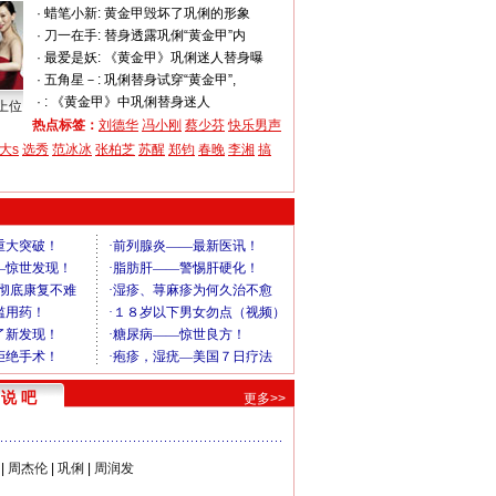
·
蜡笔小新:
黄金甲毁坏了巩俐的形象
·
刀一在手:
替身透露巩俐“黄金甲”内
·
最爱是妖:
《黄金甲》巩俐迷人替身曝
·
五角星－:
巩俐替身试穿“黄金甲”,
·
:
《黄金甲》中巩俐替身迷人
上位
热点标签：
刘德华
冯小刚
蔡少芬
快乐男声
大s
选秀
范冰冰
张柏芝
苏醒
郑钧
春晚
李湘
搞
说 吧
更多>>
|
周杰伦
|
巩俐
|
周润发