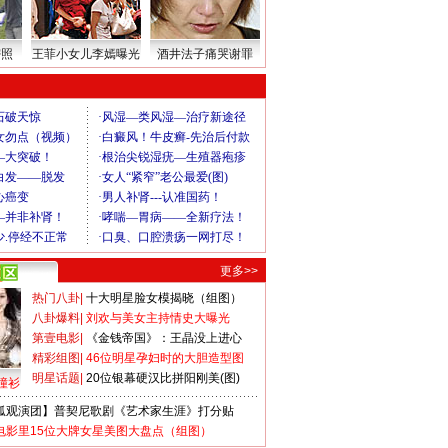
密照
王菲小女儿李嫣曝光
酒井法子痛哭谢罪
更多>>
热门八卦
|
十大明星脸女模揭晓（组图）
八卦爆料
|
刘欢与美女主持情史大曝光
第壹电影
|
《金钱帝国》：王晶没上进心
精彩组图
|
46位明星孕妇时的大胆造型图
明星话题
|
20位银幕硬汉比拼阳刚美(图)
撞衫
狐观演团】普契尼歌剧《艺术家生涯》打分贴
电影里15位大牌女星美图大盘点（组图）