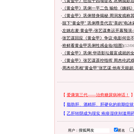
·
《黄金甲》狂揽十四项提名 巩俐成影
·
《黄金甲》巩俐一平二负 输给《姨妈
·
《黄金甲》巩俐替身揭秘 周润发戏称其
·
脱下“黄金甲” 巩俐尊贵代言“美的”电冰
·
左姚右麦:黄金甲-张艺谋奥运开幕预演
·
张艺谋回应《黄金甲》争议:电影何尝
·
抢鲜看黄金甲巩俐性感金妆(组图)
(12/06
·
《黄金甲》巩俐:华语影坛最富成就的
·
《黄金甲》张艺谋遥控指挥 周杰伦武
·
周杰伦亮相“黄金甲”张艺谋:他有天能
用户：
匿名