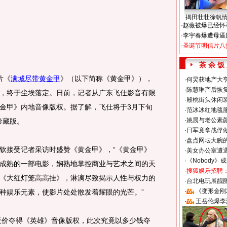
揭田壮壮徐帆
·
赵薇被爆已经怀
·
李宇春爆遭母逼
·
圣诞节明信片八
茶 余 饭
片《
满城尽带黄金甲
》（以下简称《黄金甲》），
·
何炅获地产大亨
·
陈慧琳产后恢复
，终于尘埃落定。日前，记者从广东飞仕影音有限
·
殷桃街头休闲装
金甲》内地音像版权。据了解，飞仕将于3月下旬
·
范冰冰红地毯
·
姚晨与老公素
珍藏版。
·
日军竟拿战俘
·
盘点网坛大腕
接受记者采访时盛赞《黄金甲》，“《黄金甲》
·
美女办公室遭
·
《Nobody》
成熟的一部电影，娴熟地掌控商业与艺术之间的天
·
搜狐娱乐招聘
《大红灯笼高高挂》，淋漓尽致揭示人性与权力的
·
台北电玩展靓丽S
·
《变形金刚
种娱乐元素，使影片处处散发着耀眼的光芒。”
·
王岳伦爆李
天价夺得《英雄》音像版权，此次究竟以多少钱夺