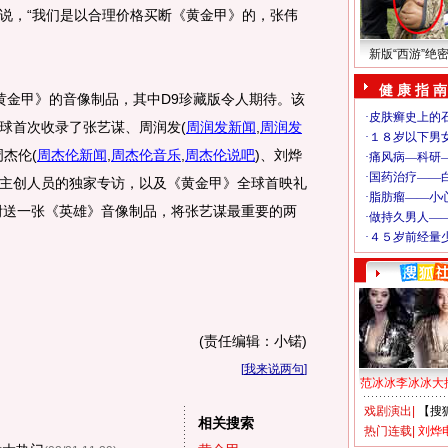
说，“我们是以合理价格买断《黄金甲》的，张伟
新版“西游”绝
健 康 指 南
金甲》的音像制品，其中D9珍藏版令人期待。该
球首次收录了张艺谋、周润发
(
周润发新闻
,
周润发
周杰伦
(
周杰伦新闻
,
周杰伦音乐
,
周杰伦说吧
)
、刘烨
主创人员的独家专访，以及《黄金甲》全球首映礼
附送一张《英雄》音像制品，将张艺谋最重要的两
(责任编辑：小锘)
[
我来说两句
]
范冰冰李冰冰大
戏剧演出
|
【搜
相关搜索
热门连载
|
刘烨