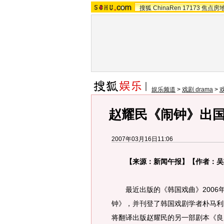
搜狐
ChinaRen
17173
焦点房
娱乐频道
>
戏剧 drama
>
赵耀民《闹钟》出
2007年03月16日11:06
【来源：新闻午报】【作者：吴
最近出版的《韩国戏曲》2006
钟》，并刊登了韩国戏剧学者朴马利
将翻译出版赵耀民的另一部剧本《良