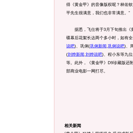
得《黄金甲》的音像版权呢？林佑钦
平先生很满意，我们也非常满意。”
据悉，飞仕将于3月下旬推出《黄
碟幕后花絮长达两个多小时，如有全
说吧
)
、巩俐
(
巩俐新闻
,
巩俐说吧
)
、
(
刘烨新闻
,
刘烨说吧
)
、程小东等九位
等。此外，《黄金甲》D9珍藏版还
部商业电影一网打尽。
相关新闻