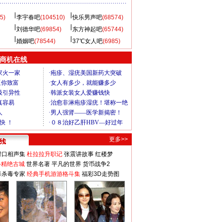
5)
李宇春吧
(104510)
快乐男声吧
(68574)
刘德华吧
(69854)
东方神起吧
(65744)
婚姻吧
(78544)
37℃女人吧
(6985)
商机在线
更多>>
对口相声集
杜拉拉升职记
张震讲故事
红楼梦
-精绝古城
世界名著
平凡的世界
货币战争2
毒杀毒专家
经典手机游游格斗集
福彩3D走势图