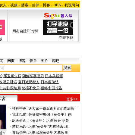
女人
-
视频
-
播客
-
邮件
-
博客
-
BBS
-
我说两句
网友自建DJ专辑
立即下载
版
闻
网页
博客
音乐
图片
说吧
长
邓玉娇失踪
朝鲜军事演习
日本兵赎罪
改温总讲话
夏日减肥秘方
日本瘦脸法
中共卧底结局
慈禧不快乐
侵略中国报告
更多>>
·
祥辉中创:
送大家一份见面礼mm超清晰
·
我比以前:
替身揭密巩俐《黄金甲》内
·
尉氏烩面:
《黄金甲》巩俐替身 竟是
·
梦幻乐园:
巩俐"黄金甲"内衣秘密 现
·
背后余光:
巩俐出演黄金甲内幕故事
后？