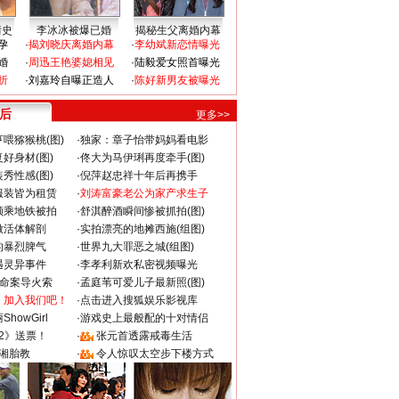
情史
李冰冰被爆已婚
揭秘生父离婚内幕
孕
·
揭刘晓庆离婚内幕
·
李幼斌新恋情曝光
婚
·
周迅王艳婆媳相见
·
陆毅爱女照首曝光
折
·
刘嘉玲自曝正造人
·
陈好新男友被曝光
 后
更多>>
喂猕猴桃(图)
·
独家：章子怡带妈妈看电影
好身材(图)
·
佟大为马伊琍再度牵手(图)
秀性感(图)
·
倪萍赵忠祥十年后再携手
服装皆为租赁
·
刘涛富豪老公为家产求生子
颜乘地铁被拍
·
舒淇醉酒瞬间惨被抓拍(图)
做活体解剖
·
实拍漂亮的地摊西施(组图)
的暴烈脾气
·
世界九大罪恶之城(组图)
遇灵异事件
·
李孝利新欢私密视频曝光
成命案导火索
·
孟庭苇可爱儿子最新照(图)
：加入我们吧！
·
点击进入搜狐娱乐影视库
howGirl
·
游戏史上最般配的十对情侣
2》送票！
·
张元首透露戒毒生活
湘胎教
·
令人惊叹太空步下楼方式