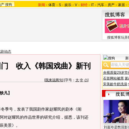
地产
搜狗
新闻
-
体育
-
S
-
娱乐
-
V
-
财经
-
IT
-
汽车
-
房产
-
家居
-
搜狐博客玩弄
戏剧动态
新
国门 收入《韩国戏曲》新刊
央视质疑29岁市
石首网站被黑
篡
[
我来说两句
] [字号：
大
中
小
]
宋美龄牛奶洗澡
轶凡】
年冬季号，发表了我国剧作家赵耀民的剧本《闹
阿对赵耀民的作品世界的研究介绍，据悉，该刊还
辰美景》。
刘嘉玲是憋屈影