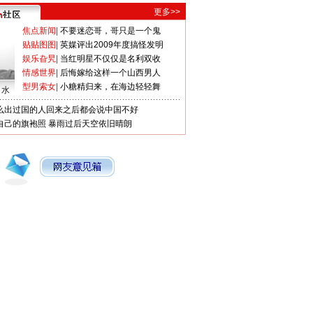
更多>>
焦点新闻
|
不要迷恋哥，哥只是一个鬼
贴贴图图
|
英媒评出2009年度搞怪发明
娱乐旮旯
|
当红明星不仅仅是名利双收
情感世界
|
后悔嫁给这样一个山西男人
型男索女
|
小糖精归来，在海边轻轻舞
口水
么出过国的人回来之后都会说中国不好
自己的旗袍照
暴雨过后天空依旧晴朗