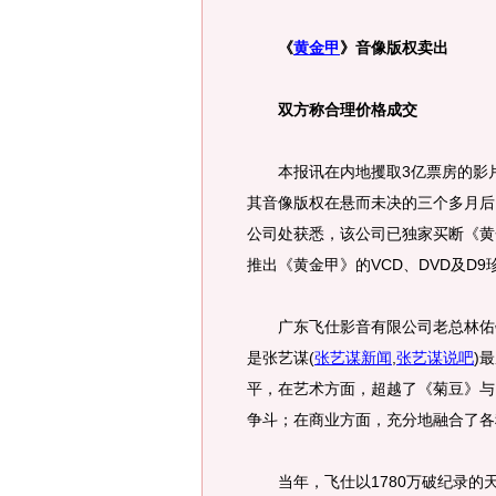
《
黄金甲
》音像版权卖出
双方称合理价格成交
本报讯在内地攫取3亿票房的影
其音像版权在悬而未决的三个多月后
公司处获悉，该公司已独家买断《黄
推出《黄金甲》的VCD、DVD及D9
广东飞仕影音有限公司老总林佑钦
是张艺谋
(
张艺谋新闻
,
张艺谋说吧
)
最
平，在艺术方面，超越了《菊豆》与
争斗；在商业方面，充分地融合了各
当年，飞仕以1780万破纪录的