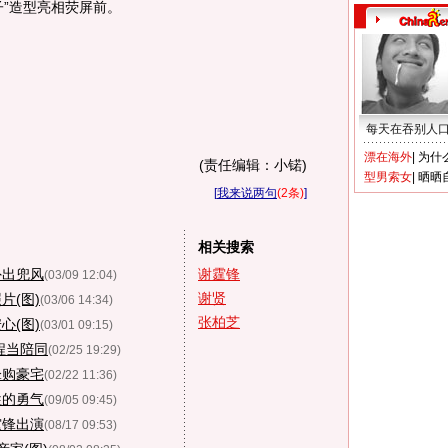
子”造型亮相荧屏前。
每天在吞别人
漂在海外
|
为什
(责任编辑：小锘)
型男索女
|
晒晒
[
我来说两句
(2条)
]
相关搜索
外出兜风
谢霆锋
(03/09 12:04)
谢贤
片(图)
(03/06 14:34)
张柏芝
心(图)
(03/01 09:15)
程当陪同
(02/25 19:29)
锋购豪宅
(02/22 11:36)
牲的勇气
(09/05 09:45)
霆锋出演
(08/17 09:53)