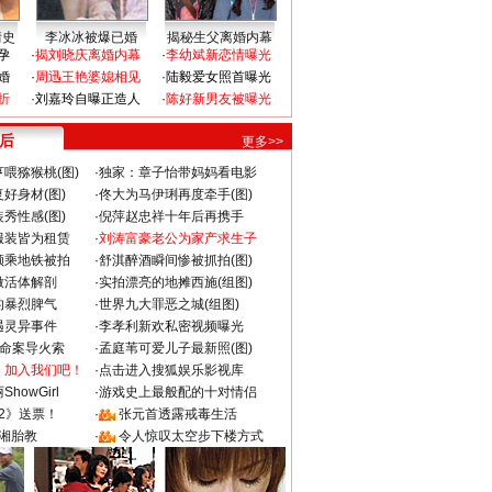
情史
李冰冰被爆已婚
揭秘生父离婚内幕
孕
·
揭刘晓庆离婚内幕
·
李幼斌新恋情曝光
婚
·
周迅王艳婆媳相见
·
陆毅爱女照首曝光
折
·
刘嘉玲自曝正造人
·
陈好新男友被曝光
 后
更多>>
喂猕猴桃(图)
·
独家：章子怡带妈妈看电影
好身材(图)
·
佟大为马伊琍再度牵手(图)
秀性感(图)
·
倪萍赵忠祥十年后再携手
服装皆为租赁
·
刘涛富豪老公为家产求生子
颜乘地铁被拍
·
舒淇醉酒瞬间惨被抓拍(图)
做活体解剖
·
实拍漂亮的地摊西施(组图)
的暴烈脾气
·
世界九大罪恶之城(组图)
遇灵异事件
·
李孝利新欢私密视频曝光
成命案导火索
·
孟庭苇可爱儿子最新照(图)
：加入我们吧！
·
点击进入搜狐娱乐影视库
howGirl
·
游戏史上最般配的十对情侣
2》送票！
·
张元首透露戒毒生活
湘胎教
·
令人惊叹太空步下楼方式