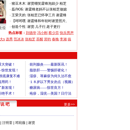
·
猪豆木木:
谢贤嘲笑霆锋泡妞少 柏芝
·
磊ЛЮБ:
谢霆锋老妈不认张柏芝做媳
·
王荣天的:
张柏芝已怀孕三月 谢霆锋
·
【呵呵嘿:
谢霆锋和年轻时谢贤照片,
·
创造个性:
谢贤:儿子行,老子更行
上位
热点标签：
刘德华
冯小刚
蔡少芬
快乐男声
大s
选秀
范冰冰
张柏芝
苏醒
郑钧
春晚
李湘
搞
说 吧
更多>>
|
汪明荃
|
邓宛薇
|
谢贤