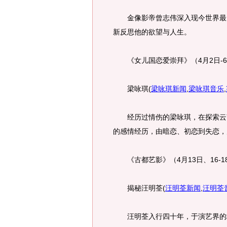
金像影帝曾志伟深入现今世界最大
新反思他的欲望与人生。
《女儿国恋爱崇拜》（4月2日-6
梁咏琪
(
梁咏琪新闻
,
梁咏琪音乐
,
经历过情伤的梁咏琪，在探索云南
的感情经历，由暗恋、初恋到失恋，
《古都艺影》（4月13日、16-1
揭秘汪明荃
(
汪明荃新闻
,
汪明荃
汪明荃入行四十年，于演艺界的地