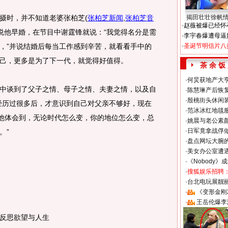
摄时，并不知道老婆张柏芝
(
张柏芝新闻
,
张柏芝音
揭田壮壮徐帆
·
赵薇被爆已经怀
说他早婚，在节目中谢霆锋就说：“我觉得名分是需
·
李宇春爆遭母逼
，”并说结婚后每当工作感到辛苦，就看看手中的
·
圣诞节明信片八
己，更多是为了下一代，就觉得好值得。
茶 余 饭
·
何炅获地产大亨
谈到了父子之情、母子之情、夫妻之情，以及自
·
陈慧琳产后恢复
·
殷桃街头休闲装
经历过很多后，才意识到自己对父亲不够好，现在
·
范冰冰红地毯
“他体会到，无论时代怎么变，你的地位怎么变，总
·
姚晨与老公素
·
日军竟拿战俘
。”
·
盘点网坛大腕
·
美女办公室遭
·
《Nobody》
·
搜狐娱乐招聘
·
台北电玩展靓丽S
·
《变形金刚
·
王岳伦爆李
反思欲望与人生