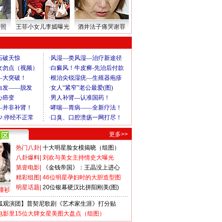
密照
王菲小女儿李嫣曝光
酒井法子痛哭谢罪
更多>>
热门八卦
|
十大明星脸女模揭晓（组图）
八卦爆料
|
刘欢与美女主持情史大曝光
第壹电影
|
《金钱帝国》：王晶没上进心
精彩组图
|
46位明星孕妇时的大胆造型图
明星话题
|
20位银幕硬汉比拼阳刚美(图)
撞衫
狐观演团】普契尼歌剧《艺术家生涯》打分贴
电影里15位大牌女星美图大盘点（组图）