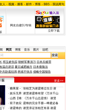
女人
-
视频
-
播客
-
邮件
-
博客
-
BBS
-
我说两句
网友自建DJ专辑
立即下载
版
闻
网页
博客
音乐
图片
说吧
长
邓玉娇失踪
朝鲜军事演习
日本兵赎罪
改温总讲话
夏日减肥秘方
日本瘦脸法
中共卧底结局
慈禧不快乐
侵略中国报告
更多>>
·
糖果屋－:
张柏芝为谢霆锋过生日 谢
·
娱乐无界:
谢贤谢霆锋有望《万水千山
·
山西【锋:
《万水千山总是情》 谢贤
·
双子效应:
霆锋的完全手册—蜂蜜必备
·
谢霆锋的:
谢贤亲证张柏芝有喜 谢霆
后？