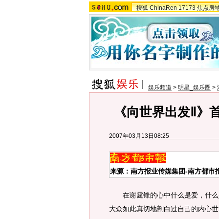
搜狐
ChinaRen
17173
焦点房
娱乐频道
>
明星_娱乐圈
>
《向世界出发Ⅱ》
2007年03月13日08:25
来源：南方报业传媒集团-南方都市报
在谢霆锋的心中什么是爱，什么是
大众如此真切地剖白过自己的内心世