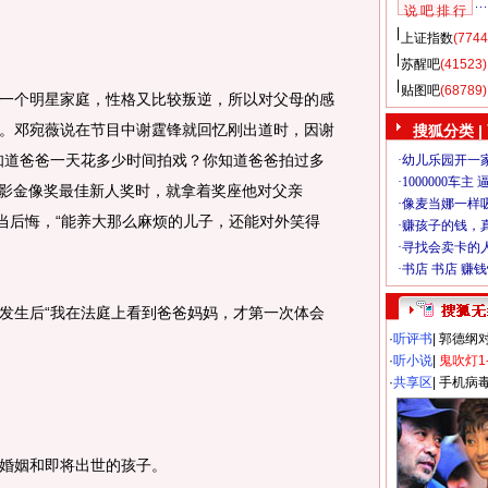
说 吧 排 行
上证指数
(7744
苏醒吧
(41523)
贴图吧
(68789)
个明星家庭，性格又比较叛逆，所以对父母的感
。邓宛薇说在节目中谢霆锋就回忆刚出道时，因谢
搜狐分类
|
知道爸爸一天花多少时间拍戏？你知道爸爸拍过多
电影金像奖最佳新人奖时，就拿着奖座他对父亲
相当后悔，“能养大那么麻烦的儿子，还能对外笑得
生后“我在法庭上看到爸爸妈妈，才第一次体会
·
听评书
|
郭德纲
。
·
听小说
|
鬼吹灯1
·
共享区
|
手机病
婚姻和即将出世的孩子。