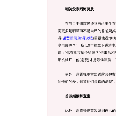
嘲笑父亲后悔莫及
在节目中谢霆锋谈到自己出生在一
觉更多是明星而不是自己的爸爸妈妈
贤
(
谢贤新闻
,
谢贤说吧
)
常跟他说“你
少电影吗？”，所以9年前拿下香港
说：“你有拿过这个奖吗？”但事后
那么灿烂，他(谢贤)才是最佳演员！”
另外，谢霆锋更首次透露顶包案发
到他们的爱，知道他们是真的爱我”
首谈婚姻和宝宝
此外，谢霆锋也首次谈到自己的