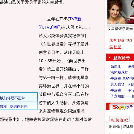
讲述自己关于爱关于家的人生感悟。
去年在TVB
(
TVB新
闻
,
TVB说吧
)
台庆颁奖礼上，
女星借怀孕走光
艺人另类体验真实纪录节目
朱军
赵薇
电影
《向世界出发》夺得了最具
笑
明星
创意节目奖。从昨天晚上
精彩推荐
10：35开始，《向世界出
发》第二辑开始播出，同样
与第一辑一样，请来明星嘉
宾环游世界，并在半小时的
节目中与观众分享自己在旅
游中的人生感悟。头炮就请
来谢霆锋带观众同游柬埔
邓宛薇小姐，她率先披露谢霆锋在走访了相对落后
相 关 说 吧
谢霆锋
|
梁咏琪