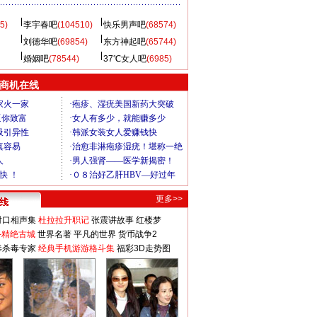
5)
李宇春吧
(104510)
快乐男声吧
(68574)
刘德华吧
(69854)
东方神起吧
(65744)
婚姻吧
(78544)
37℃女人吧
(6985)
商机在线
更多>>
对口相声集
杜拉拉升职记
张震讲故事
红楼梦
-精绝古城
世界名著
平凡的世界
货币战争2
毒杀毒专家
经典手机游游格斗集
福彩3D走势图