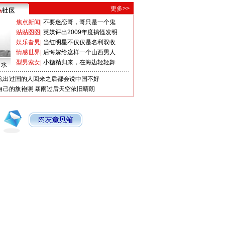
更多>>
焦点新闻
|
不要迷恋哥，哥只是一个鬼
贴贴图图
|
英媒评出2009年度搞怪发明
娱乐旮旯
|
当红明星不仅仅是名利双收
情感世界
|
后悔嫁给这样一个山西男人
型男索女
|
小糖精归来，在海边轻轻舞
口水
么出过国的人回来之后都会说中国不好
自己的旗袍照
暴雨过后天空依旧晴朗