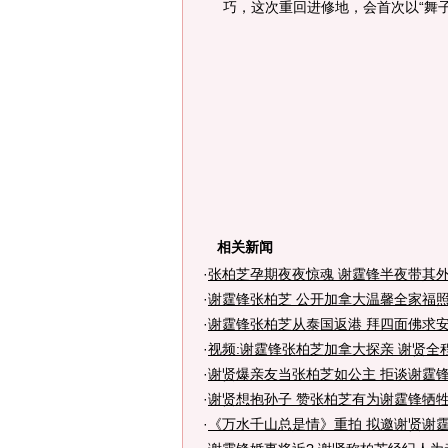
巧，这次重回进修地，会首次以“舞
相关新闻
·
张柏芝孕期夜夜惊魂 谢霆锋半夜带其
·
谢霆锋张柏芝 公开加拿大温馨全家福照
·
谢霆锋张柏芝从泰国返港 拜四面佛求安
·
视频:谢霆锋张柏芝加拿大探亲 谢贤全
·
谢贤爆亲友当张柏芝如公主 拒谈谢霆
·
谢贤想抱孙子 赞张柏芝有为谢霆锋牺
·
《万水千山总是情》重拍 拟邀谢贤谢