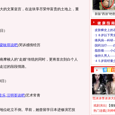
的文莱皇宫，在这块享尽荣华富贵的土地上，重
新版“西游”绝
健 康 指 南
日）
梁咏琪说吧
)
哭诉感情经历
摩梭人的“走婚”传统的同时，更将首次剖白个人
走过的段段情路。
8日）
音乐
,
汪明荃说吧
)
艺术常青
范冰冰李冰冰大
戏剧演出
|
【搜
位屹立不倒。早前，她曾留学日本进修演艺技
热门连载
|
刘烨