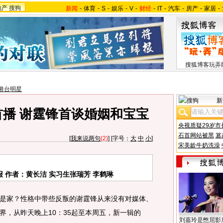
地产
搜狗
新闻
-
体育
-
S
-
娱乐
-
V
-
财经
-
IT
-
汽车
-
房产
-
家居
-
搜狐博客玩弄
港台明星
新
首播 谢霆锋首谈婚姻和宝宝
央视质疑29岁市
石首网站被黑
篡
[
我来说两句
(2)
] [字号：
大
中
小
]
宋美龄牛奶洗澡
 作者：黄长洁 实习生张瑞芳 李鹤琳
家？性格中带些反叛的谢霆锋从来没有对媒体、
界，从昨天晚上10：35起至本周五，新一辑的
刘嘉玲是憋屈影