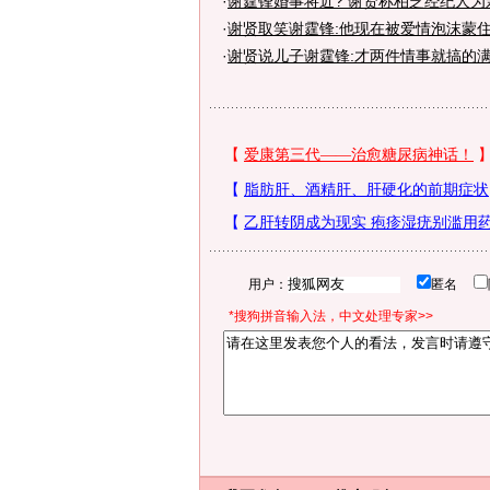
·
谢霆锋婚事将近? 谢贤称柏芝经纪人为亲
·
谢贤取笑谢霆锋:他现在被爱情泡沫蒙
·
谢贤说儿子谢霆锋:才两件情事就搞的
用户：
匿名
*搜狗拼音输入法，中文处理专家>>