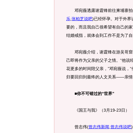
邓宛薇透露谢霆锋前往柬埔寨拍
乐
,
张柏芝说吧
)
已经怀孕。对于外界
要的，而且我自己很希望有自己的家
结婚戒指，就体会到工作不是为了自
邓宛薇介绍，谢霆锋在游吴哥窟中
己即将作为父亲的父子之情。“他说
花更多的时间陪父亲，”邓宛薇说，
归要回归到最终的人文关系——亲情
■你不可错过的“世界”
《国王与我》（3月19-23日）
曾志伟
(
曾志伟新闻
,
曾志伟说吧
)