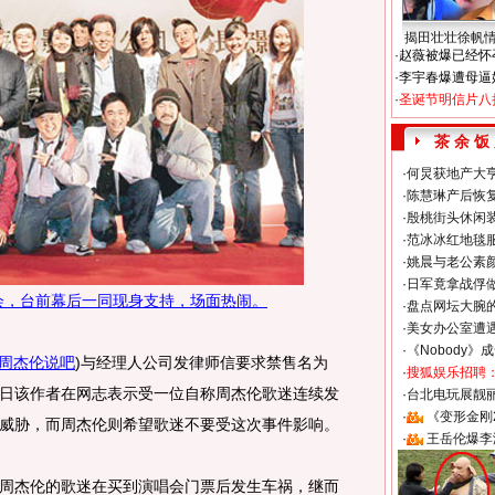
揭田壮壮徐帆
·
赵薇被爆已经怀
·
李宇春爆遭母逼
·
圣诞节明信片八
茶 余 饭
·
何炅获地产大亨
·
陈慧琳产后恢复
·
殷桃街头休闲装
·
范冰冰红地毯
·
姚晨与老公素
·
日军竟拿战俘
会，台前幕后一同现身支持，场面热闹。
·
盘点网坛大腕
·
美女办公室遭
·
《Nobody》
周杰伦说吧
)
与经理人公司发律师信要求禁售名为
·
搜狐娱乐招聘
日该作者在网志表示受一位自称周杰伦歌迷连续发
·
台北电玩展靓丽S
·
《变形金刚
威胁，而周杰伦则希望歌迷不要受这次事件影响。
·
王岳伦爆李
杰伦的歌迷在买到演唱会门票后发生车祸，继而