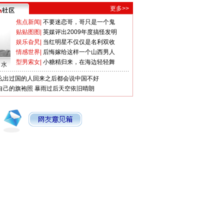
更多>>
焦点新闻
|
不要迷恋哥，哥只是一个鬼
贴贴图图
|
英媒评出2009年度搞怪发明
娱乐旮旯
|
当红明星不仅仅是名利双收
情感世界
|
后悔嫁给这样一个山西男人
型男索女
|
小糖精归来，在海边轻轻舞
口水
么出过国的人回来之后都会说中国不好
自己的旗袍照
暴雨过后天空依旧晴朗