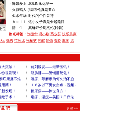
·
舞娘爱上:
JOLIN永远第一
·
火影鸣人:
]!周杰伦真是要命
·
似水年华:
时代的个性音符
·
ｈｏｌｌ:
这小女子真是会起题目
·
情－生－:
真确评价周杰伦(转载)
上位
热点标签：
刘德华
冯小刚
蔡少芬
快乐男声
大s
选秀
范冰冰
张柏芝
苏醒
郑钧
春晚
李湘
搞
说 吧
更多>>