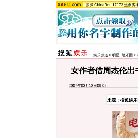
搜狐
ChinaRen
17173
焦点房
娱乐频道
>
明星_娱乐圈
>
女作者借周杰伦出书
2007年03月12日09:02
来源：搜狐娱乐