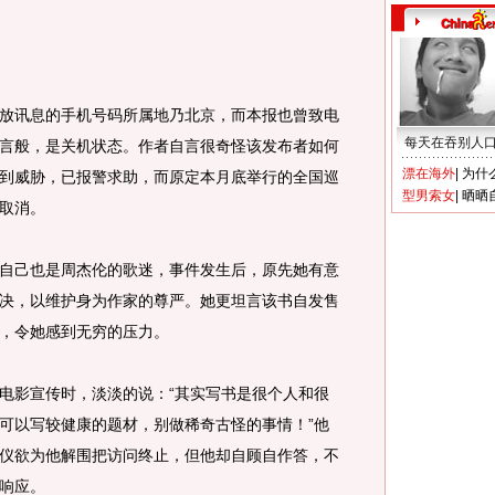
讯息的手机号码所属地乃北京，而本报也曾致电
每天在吞别人
言般，是关机状态。作者自言很奇怪该发布者如何
漂在海外
|
为什
到威胁，已报警求助，而原定本月底举行的全国巡
型男索女
|
晒晒
取消。
己也是周杰伦的歌迷，事件发生后，原先她有意
决，以维护身为作家的尊严。她更坦言该书自发售
，令她感到无穷的压力。
影宣传时，淡淡的说：“其实写书是很个人和很
可以写较健康的题材，别做稀奇古怪的事情！”他
仪欲为他解围把访问终止，但他却自顾自作答，不
响应。