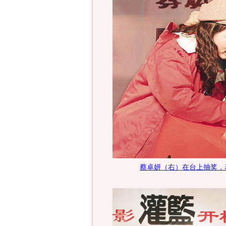
蔡卓妍（右）在台上抽奖，