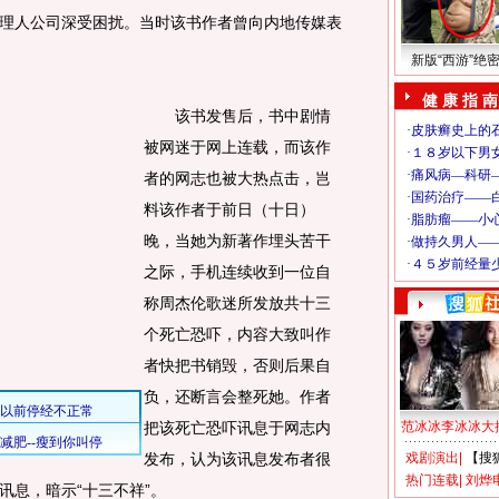
理人公司深受困扰。当时该书作者曾向内地传媒表
新版“西游”绝
健 康 指 南
该书发售后，书中剧情
被网迷于网上连载，而该作
者的网志也被大热点击，岂
料该作者于前日（十日）
晚，当她为新著作埋头苦干
之际，手机连续收到一位自
称周杰伦歌迷所发放共十三
个死亡恐吓，内容大致叫作
者快把书销毁，否则后果自
负，还断言会整死她。作者
把该死亡恐吓讯息于网志内
范冰冰李冰冰大
发布，认为该讯息发布者很
戏剧演出
|
【搜
热门连载
|
刘烨
讯息，暗示“十三不祥”。