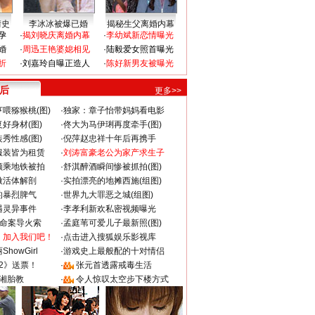
情史
李冰冰被爆已婚
揭秘生父离婚内幕
孕
·
揭刘晓庆离婚内幕
·
李幼斌新恋情曝光
婚
·
周迅王艳婆媳相见
·
陆毅爱女照首曝光
折
·
刘嘉玲自曝正造人
·
陈好新男友被曝光
 后
更多>>
喂猕猴桃(图)
·
独家：章子怡带妈妈看电影
好身材(图)
·
佟大为马伊琍再度牵手(图)
秀性感(图)
·
倪萍赵忠祥十年后再携手
服装皆为租赁
·
刘涛富豪老公为家产求生子
颜乘地铁被拍
·
舒淇醉酒瞬间惨被抓拍(图)
做活体解剖
·
实拍漂亮的地摊西施(组图)
的暴烈脾气
·
世界九大罪恶之城(组图)
遇灵异事件
·
李孝利新欢私密视频曝光
成命案导火索
·
孟庭苇可爱儿子最新照(图)
：加入我们吧！
·
点击进入搜狐娱乐影视库
howGirl
·
游戏史上最般配的十对情侣
2》送票！
·
张元首透露戒毒生活
湘胎教
·
令人惊叹太空步下楼方式