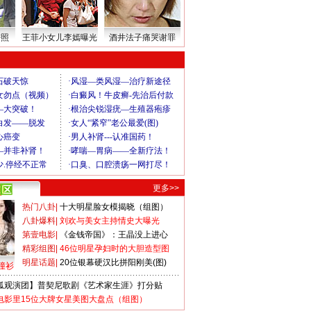
密照
王菲小女儿李嫣曝光
酒井法子痛哭谢罪
更多>>
热门八卦
|
十大明星脸女模揭晓（组图）
八卦爆料
|
刘欢与美女主持情史大曝光
第壹电影
|
《金钱帝国》：王晶没上进心
精彩组图
|
46位明星孕妇时的大胆造型图
明星话题
|
20位银幕硬汉比拼阳刚美(图)
撞衫
狐观演团】普契尼歌剧《艺术家生涯》打分贴
电影里15位大牌女星美图大盘点（组图）