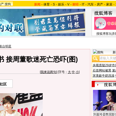
地产
搜狗
新闻
-
体育
-
S
-
娱乐
-
V
-
财经
-
IT
-
汽车
-
房产
-
家居
-
搜狐博客玩弄
港台明星
新
 接周董歌迷死亡恐吓(图)
央视质疑29岁市
石首网站被黑
篡
[
我来说两句
] [字号：
大
中
小
]
宋美龄牛奶洗澡
社区
刘嘉玲是憋屈影