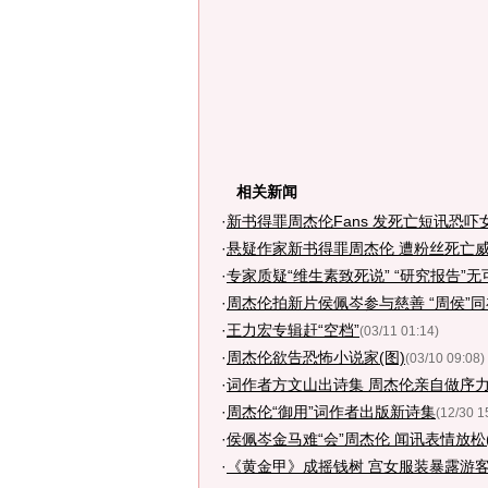
相关新闻
·
新书得罪周杰伦Fans 发死亡短讯恐吓女
·
悬疑作家新书得罪周杰伦 遭粉丝死亡威
·
专家质疑“维生素致死说” “研究报告”无
·
周杰伦拍新片侯佩岑参与慈善 “周侯”同在
·
王力宏专辑赶“空档”
(03/11 01:14)
·
周杰伦欲告恐怖小说家(图)
(03/10 09:08)
·
词作者方文山出诗集 周杰伦亲自做序
·
周杰伦“御用”词作者出版新诗集
(12/30 1
·
侯佩岑金马难“会”周杰伦 闻讯表情放松(
·
《黄金甲》成摇钱树 宫女服装暴露游