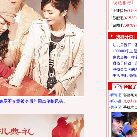
说 吧 排 行
上证指数
(7744
苏醒吧
(41523)
贴图吧
(68789)
搜狐分类
|
·
听评书
|
郭德纲
表示不介意被身后的周杰伦抢风头。
·
听小说
|
鬼吹灯1
·
共享区
|
手机病