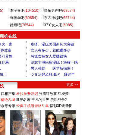
5)
李宇春吧
(104510)
快乐男声吧
(68574)
刘德华吧
(69854)
东方神起吧
(65744)
婚姻吧
(78544)
37℃女人吧
(6985)
商机在线
更多>>
对口相声集
杜拉拉升职记
张震讲故事
红楼梦
-精绝古城
世界名著
平凡的世界
货币战争2
毒杀毒专家
经典手机游游格斗集
福彩3D走势图