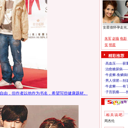
女星借怀孕走光
朱军
赵薇
电影
笑
明星
精彩推荐
自由，但作者以他作为书名，希望写些健康题材。
相 关 说 吧
周杰伦