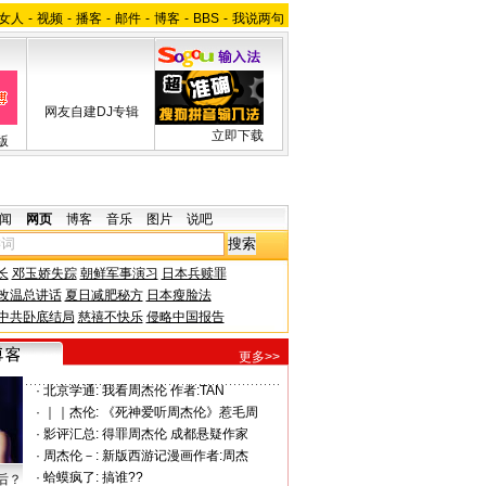
女人
-
视频
-
播客
-
邮件
-
博客
-
BBS
-
我说两句
网友自建DJ专辑
立即下载
版
闻
网页
博客
音乐
图片
说吧
长
邓玉娇失踪
朝鲜军事演习
日本兵赎罪
改温总讲话
夏日减肥秘方
日本瘦脸法
中共卧底结局
慈禧不快乐
侵略中国报告
更多>>
·
北京学通:
我看周杰伦 作者:TAN
·
｜｜杰伦:
《死神爱听周杰伦》惹毛周
·
影评汇总:
得罪周杰伦 成都悬疑作家
·
周杰伦－:
新版西游记漫画作者:周杰
·
蛤蟆疯了:
搞谁??
后？