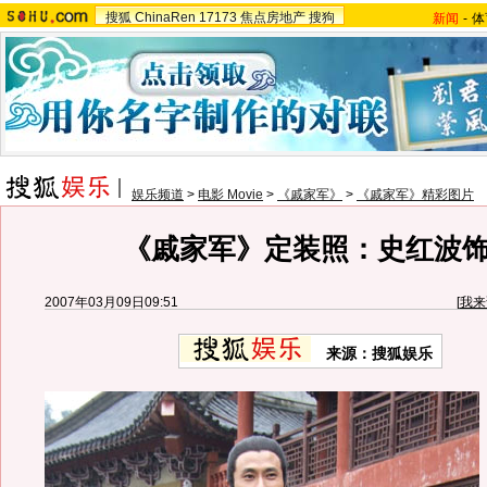
搜狐
ChinaRen
17173
焦点房地产
搜狗
新闻
-
体
娱乐频道
>
电影 Movie
>
《戚家军》
>
《戚家军》精彩图片
《戚家军》定装照：史红波
2007年03月09日09:51
[
我来
来源：搜狐娱乐