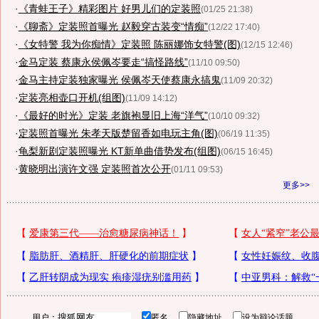
·
《青蛙王子》精彩图片 好男儿们的定装照
(01/25 21:38)
·
《聊斋》定装照首曝光 赵毅穿古装变“情痴”
(12/22 17:40)
·
《女特警 我为你痴情》定装照 陈丽娜饰女特警(图)
(12/15 12:46)
·
金马定装 蔡康永侯佩岑要走“搞怪路线”
(11/10 09:50)
·
金马主持定装独家曝光 侯佩岑天使蔡康永搞鬼
(11/09 20:32)
·
定装亮相壶口开机(组图)
(11/09 14:12)
·
《最好的时光》定装 老旗袍显旧上海“洋气”
(10/10 09:32)
·
定装照首曝光 朱孝天版楚留香如电玩主角(图)
(06/19 11:35)
·
龟梨新剧定装照曝光 KT新单曲借势发布(组图)
(06/15 16:45)
·
黄晓明出演许文强 定装照首次公开
(01/11 09:53)
更多>>
用户：
匿名
隐藏地址
设为辩论话题