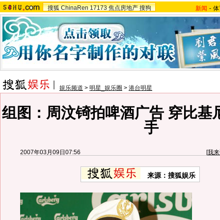
搜狐
ChinaRen
17173
焦点房地产
搜狗
新闻
-
体
娱乐频道
>
明星_娱乐圈
>
港台明星
组图：周汶锜拍啤酒广告 穿比基
手
2007年03月09日07:56
[
我来
来源：搜狐娱乐