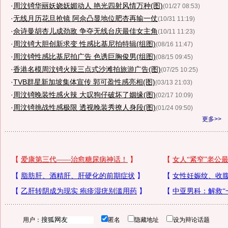
·
周汶锜华丽妖娆妩媚动人 艳光四射风情万种(图)
(01/27 08:53)
·
无线月历花旦抢镜 阿佘凸显地位肥杏再输一仗
(10/31 11:19)
·
佘诗曼胡杏儿成劲敌 争夺无线台庆最佳女主角
(10/11 11:23)
·
周汶锜大胆创新求变 性感比基尼拍特辑(组图)
(08/16 11:47)
·
周汶锜性感比基尼拍广告 色诱巨胸俊男(组图)
(08/15 09:45)
·
香港名模周汶锜火辣三点式沙滩拍旅游广告(图)
(07/25 10:25)
·
TVB群星新加坡集体宣传 郭可盈性感亮相(图)
(03/13 21:03)
·
周汶锜晚装性感火辣 大叹狗仔破坏了姻缘(图)
(02/17 10:09)
·
周汶锜挑战性感极限 透视晚装秀撩人身段(图)
(01/24 09:50)
更多>>
用户：
匿名
隐藏地址
设为辩论话题