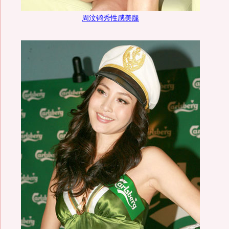
周汶锜秀性感美腿