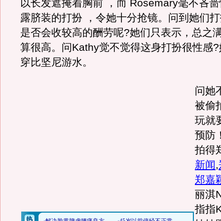
以长发遮掩着胸前 ，而 Rosemary毫不吝
露脐装的打扮 ，令她十分抢镜。问到她们
是否会收较高的酬劳呢?她们只表示，总之
算很高。问Kathy觉不觉得这身打扮很性感
穿比坚尼游水。
问她
被偷
玩就
预防
拍得
新闻
,
郑嘉
丽淇N
指指K