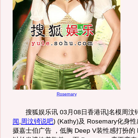
Rosemary
搜狐娱乐讯 03月08日香港讯]名模周汶
闻
,
周汶锜说吧
)
(Kathy)及 Rosemary化
摄嘉士伯广告 ，低胸 Deep V装性感打扮的 k