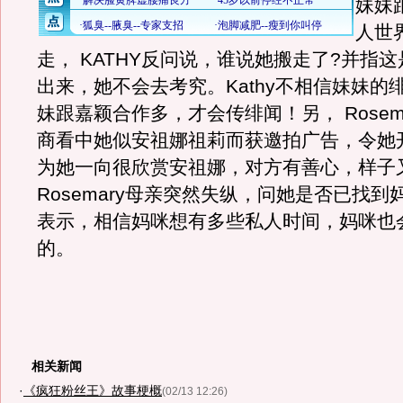
妹妹
人世
走， KATHY反问说，谁说她搬走了?并指
出来，她不会去考究。Kathy不相信妹妹的
妹跟嘉颖合作多，才会传绯闻！另， Rosema
商看中她似安祖娜祖莉而获邀拍广告，令她
为她一向很欣赏安祖娜，对方有善心，样子
Rosemary母亲突然失纵，问她是否已找到
表示，相信妈咪想有多些私人时间，妈咪也
的。
相关新闻
·
《疯狂粉丝王》故事梗概
(02/13 12:26)