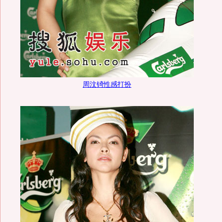
周汶锜性感打扮