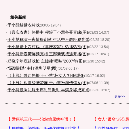
相关新闻
·
于小慧结缘农村戏
(03/05 19:04)
·
《喜庆农家》热播中 程煜于小慧备受青睐(图)
(03/03 14:37)
·
于小慧称演一夜情很刺激 生活中不敢轻易尝试
(02/25 18:20)
·
于小慧爱上农村戏 《喜庆农家》热播热拍(图)
(02/22 13:54)
·
于小慧新春荧屏频亮相 三部新戏接连开播(图)
(02/17 10:41)
·
郑晓宁年底赶戏忙 主旋律“唱响”2007年(图)
(01/30 15:42)
·
“深圳制造”主打深圳明星(图)
(01/08 05:17)
·
《上线》陕西热播 于小慧“坏女人”征服观众
(10/17 16:02)
·
《上线》即将登陆荧屏 于小慧扮演传销女(图)
(07/06 11:39)
·
于小慧低胸礼服出席时尚派对 丰满身姿成亮点
(03/30 16:07)
更多>>