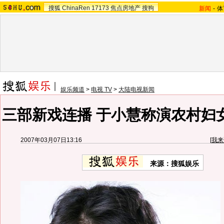
搜狐
ChinaRen
17173
焦点房地产
搜狗
新闻
-
体
娱乐频道
>
电视 TV
>
大陆电视新闻
三部新戏连播 于小慧称演农村妇
2007年03月07日13:16
[
我来
来源：搜狐娱乐