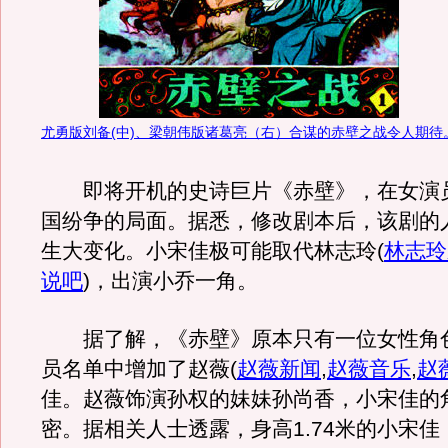
尤勇版刘备(中)、梁朝伟版诸葛亮（右）合谋的赤壁之战令人期待
即将开机的史诗巨片《赤壁》，在女演
国纷争的局面。据悉，修改剧本后，该剧的
生大变化。小宋佳极可能取代林志玲
(
林志玲
说吧
)
，出演小乔一角。
据了解，《赤壁》原本只有一位女性角
员名单中增加了赵薇
(
赵薇新闻
,
赵薇音乐
,
赵
佳。赵薇饰演孙权的妹妹孙尚香，小宋佳的
密。据相关人士透露，身高1.74米的小宋