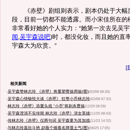
《赤壁》剧组则表示，剧本仍处于大幅
段，目前一切都不能透露。而小宋佳所在的
非常看好她的个人实力：“她第一次去见吴宇
闻
,
吴宇森说吧
)
时，都没化妆，而且她的直
宇森大为欣赏。”
[
相关新闻
·
吴宇森赞林志玲 《赤壁》将重塑曹操周瑜(图)
(02/08 08:30)
·
吴宇森心情愉悦大谈《赤壁》 狂赞小乔林志玲
(02/08 07:32)
·
林志玲《赤壁》添重头戏 “小乔”将刺杀曹操
(12/20 08:59)
·
吴宇森澄清不实传闻 林志玲《赤壁》演女英雄
(11/25 08:43)
·
传林志玲《赤壁》仅两句词 吴宇森要为其加戏
(11/23 14:32)
·
与林志玲嘉欣斗艳 赵薇个矮着名牌显土气(图)
(06/25 17:05)