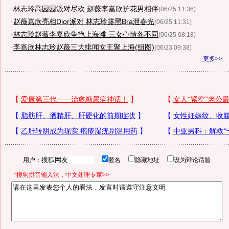
·
林志玲高园园派对尽欢 赵薇李嘉欣护花男相伴
(06/25 11:36)
·
赵薇嘉欣亮相Dior派对 林志玲露黑Bra泄春光
(06/25 11:31)
·
林志玲赵薇李嘉欣争艳上海滩 三女心情各不同
(06/25 08:18)
·
李嘉欣林志玲赵薇三大绯闻女王聚上海(组图)
(06/23 09:38)
更多>>
用户：
匿名
隐藏地址
设为辩论话题
*搜狗拼音输入法，中文处理专家>>