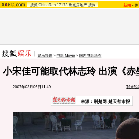
搜狐
ChinaRen
17173
焦点房地产
搜狗
新闻
-
体
娱乐频道
>
电影 Movie
>
国内电影动态
小宋佳可能取代林志玲 出演《赤壁
2007年03月06日11:49
[
我来说
来源：荆楚网-楚天都市报