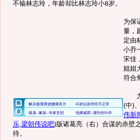
不输林志玲，年龄却比林志玲小8岁。
为保
量，
定由
小乔
宋佳
姐姐
符合
尤
(中)
伟新
乐
,
梁朝伟说吧
)
版诸葛亮（右）合谋的赤壁
待。