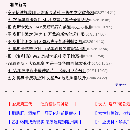
相关新闻
·
章子怡透视装现身奥斯卡派对 三携男友甜蜜亮相
(02/27 14:21)
·
图:79届奥斯卡派对 休-杰克曼和妻子爱意浓浓
(02/26 16:08)
·
图:奥斯卡派对 R&B天后玛丽布莱姬与丈夫相拥
(02/26 16:05)
·
图:奥斯卡派对 琳达-伊万戈莉斯塔丝绸礼服
(02/26 14:50)
·
图:奥斯卡派对 阿汤哥和妻子凯蒂神情对视
(02/26 14:13)
·
图:奥斯卡慈善派对 白灵黑色晚装搭配黑指甲
(02/26 12:56)
·
图:《名利场》杂志奥斯卡派对 章子怡亮相
(02/26 11:58)
·
79届奥斯卡庆祝晚宴 将是一场华丽的超级派对
(02/02 15:27)
·
图:第70届奥斯卡最佳影片—《泰坦尼克号》
(01/31 10:08)
·
图文:奥斯卡庆功派对 女星Eve展现胸部纹身
(03/06 23:22)
更多>>