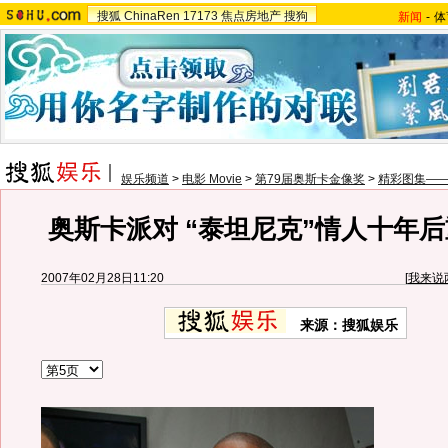
搜狐
ChinaRen
17173
焦点房地产
搜狗
新闻
-
体
娱乐频道
>
电影 Movie
>
第79届奥斯卡金像奖
>
精彩图集——
奥斯卡派对 “泰坦尼克”情人十年后
2007年02月28日11:20
[
我来说
来源：搜狐娱乐