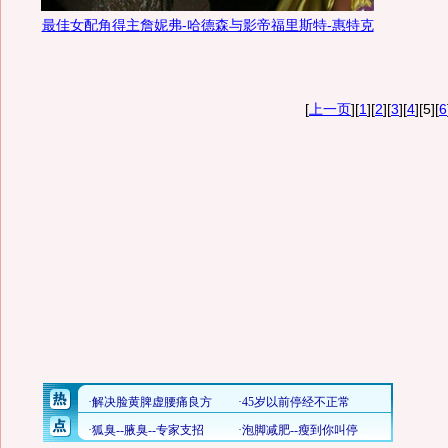
最佳女配角得主詹妮弗-哈德森与影帝福里斯特-惠特克
[
上一页
][
1
][
2
][
3
][
4
][5][
6