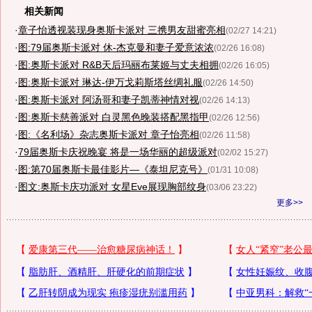
相关新闻
·
章子怡透视装现身奥斯卡派对 三携男友甜蜜亮相
(02/27 14:21)
·
图:79届奥斯卡派对 休-杰克曼和妻子爱意浓浓
(02/26 16:08)
·
图:奥斯卡派对 R&B天后玛丽布莱姬与丈夫相拥
(02/26 16:05)
·
图:奥斯卡派对 琳达-伊万戈莉斯塔丝绸礼服
(02/26 14:50)
·
图:奥斯卡派对 阿汤哥和妻子凯蒂神情对视
(02/26 14:13)
·
图:奥斯卡慈善派对 白灵黑色晚装搭配黑指甲
(02/26 12:56)
·
图:《名利场》杂志奥斯卡派对 章子怡亮相
(02/26 11:58)
·
79届奥斯卡庆祝晚宴 将是一场华丽的超级派对
(02/02 15:27)
·
图:第70届奥斯卡最佳影片—《泰坦尼克号》
(01/31 10:08)
·
图文:奥斯卡庆功派对 女星Eve展现胸部纹身
(03/06 23:22)
更多>>