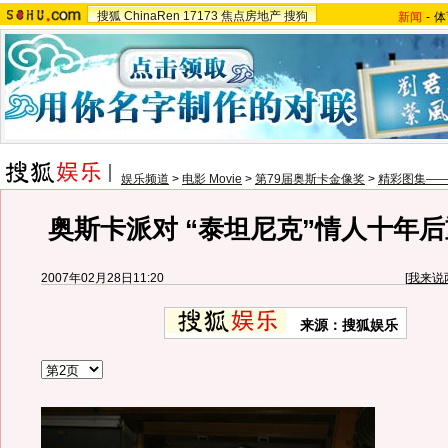
搜狐
ChinaRen
17173
焦点房地产
搜狗
新闻
-
体
娱乐频道
>
电影 Movie
>
第79届奥斯卡金像奖
>
精彩图集——
奥斯卡派对 “泰坦尼克”情人十年后
2007年02月28日11:20
[
我来说
来源：搜狐娱乐