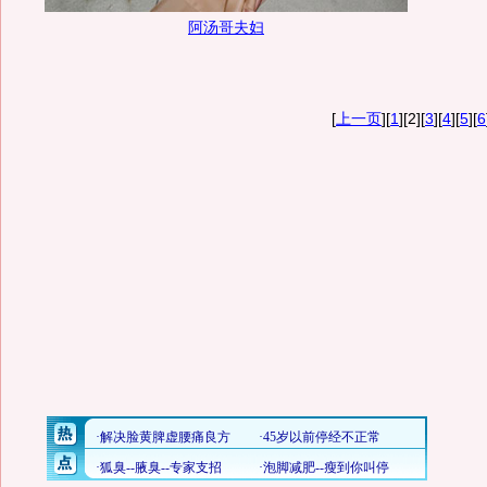
阿汤哥夫妇
[
上一页
][
1
][2][
3
][
4
][
5
][
6