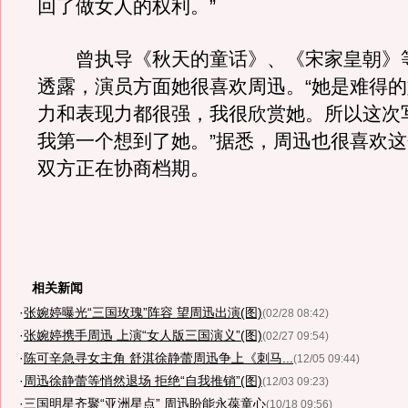
回了做女人的权利。”
曾执导《秋天的童话》、《宋家皇朝》
透露，演员方面她很喜欢周迅。“她是难得
力和表现力都很强，我很欣赏她。所以这次
我第一个想到了她。”据悉，周迅也很喜欢
双方正在协商档期。
相关新闻
·
张婉婷曝光“三国玫瑰”阵容 望周迅出演(图)
(02/28 08:42)
·
张婉婷携手周迅 上演“女人版三国演义”(图)
(02/27 09:54)
·
陈可辛急寻女主角 舒淇徐静蕾周迅争上《刺马...
(12/05 09:44)
·
周迅徐静蕾等悄然退场 拒绝“自我推销”(图)
(12/03 09:23)
·
三国明星齐聚“亚洲星点” 周迅盼能永葆童心
(10/18 09:56)