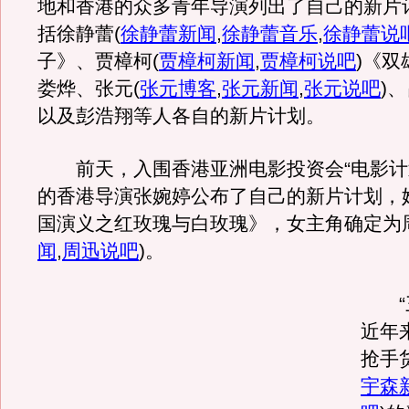
地和香港的众多青年导演列出了自己的新片
括徐静蕾
(
徐静蕾新闻
,
徐静蕾音乐
,
徐静蕾说
子》、贾樟柯
(
贾樟柯新闻
,
贾樟柯说吧
)
《双
娄烨、张元
(
张元博客
,
张元新闻
,
张元说吧
)
、
以及彭浩翔等人各自的新片计划。
前天，入围香港亚洲电影投资会“电影计
的香港导演张婉婷公布了自己的新片计划，
国演义之红玫瑰与白玫瑰》，女主角确定为
闻
,
周迅说吧
)
。
“三
近年
抢手
宇森