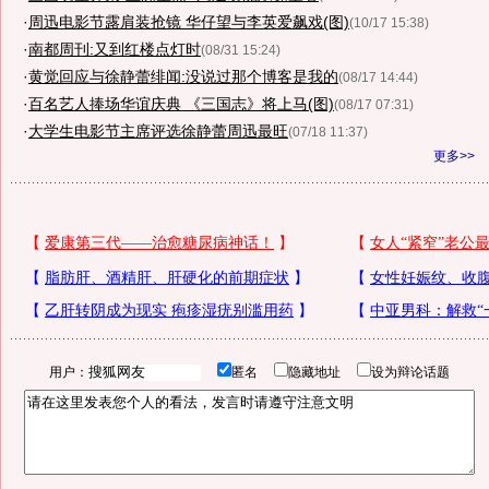
·
周迅电影节露肩装抢镜 华仔望与李英爱飙戏(图)
(10/17 15:38)
·
南都周刊:又到红楼点灯时
(08/31 15:24)
·
黄觉回应与徐静蕾绯闻:没说过那个博客是我的
(08/17 14:44)
·
百名艺人捧场华谊庆典 《三国志》将上马(图)
(08/17 07:31)
·
大学生电影节主席评选徐静蕾周迅最旺
(07/18 11:37)
更多>>
用户：
匿名
隐藏地址
设为辩论话题