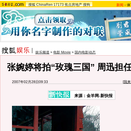
搜狐
ChinaRen
17173
焦点房地产
搜狗
新闻
-
体
娱乐频道
>
电影 Movie
>
国内电影动态
张婉婷将拍“玫瑰三国” 周迅担任
2007年02月28日09:33
[
我来
来源：金羊网-新快报