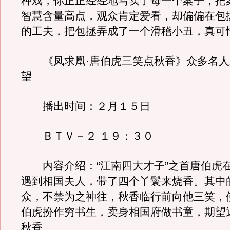
种戏，你正正经经地写实了每一个案子，把
智慧含量高点，观众肯定爱看，却偏偏在包
的工夫，把包拯弄成了一个滑稽小丑，真可
《凤求凰·唐伯虎三笑点秋香》众多名人
望
播出时间：２月１５日
ＢＴＶ－２ １９：３０
内容介绍：“江南四大才子”之首唐伯虎
遇到相国夫人，带了四个丫鬟来烧香。其中
众，不禁为之神往，秋香临行前向他三笑，
伯虎扮作穷书生，卖身相国府做书童，期望
秋香……