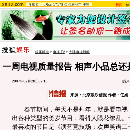
搜狐
ChinaRen
17173
焦点房地产
搜狗
新闻
-
体
娱乐频道
>
电视 TV
>
大陆电视新闻
一周电视质量报告 相声小品总还是
2007年02月28日09:18
[
我来
来源：北京娱乐信报 作者：任嫣
春节期间，每天不是拜年，就是看电视
出各种类型的贺岁节目，看得人眼花缭乱。
最喜欢的节目是《演艺竞技场：欢声笑语二