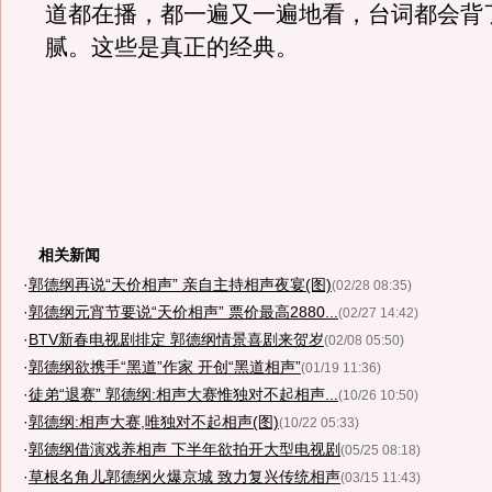
道都在播，都一遍又一遍地看，台词都会背
腻。这些是真正的经典。
相关新闻
·
郭德纲再说“天价相声” 亲自主持相声夜宴(图)
(02/28 08:35)
·
郭德纲元宵节要说“天价相声” 票价最高2880...
(02/27 14:42)
·
BTV新春电视剧排定 郭德纲情景喜剧来贺岁
(02/08 05:50)
·
郭德纲欲携手“黑道”作家 开创“黑道相声”
(01/19 11:36)
·
徒弟“退赛” 郭德纲:相声大赛惟独对不起相声...
(10/26 10:50)
·
郭德纲:相声大赛,唯独对不起相声(图)
(10/22 05:33)
·
郭德纲借演戏养相声 下半年欲拍开大型电视剧
(05/25 08:18)
·
草根名角儿郭德纲火爆京城 致力复兴传统相声
(03/15 11:43)