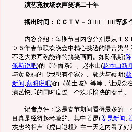
演艺竞技场欢声笑语二十年
播出时间：ＣＣＴＶ－３０９：１０等多
内容介绍：每期节目内容分别是从１９
０５年春节联欢晚会中精心挑选的语言类节
不乏大家耳熟能详的搞笑画面。如陈佩斯
(
陈
佩斯说吧
)
的《吃面条》、赵本山
(
赵本山新
与黄晓娟的《我想有个家》、郭达与蔡明
(
蔡
新闻
,
蔡明说吧
)
的《黄土坡》等等，让观众
演艺快乐的同时度过一个欢乐愉快的春节。
记者点评：这是春节期间看得最多的一
目真是经得起考验的。其中姜昆
(
姜昆新闻
,
杰忠的相声《虎口遐想》在一天之内看了好