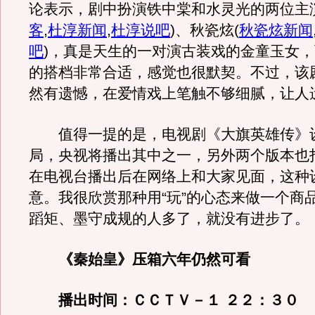
论表示，剧中扮演铁中棠和水灵光的两位主
客
,
杜淳新闻
,
杜淳说吧
)
、秋瓷炫
(
秋瓷炫新闻
吧
)
，真是天生的一对演古装戏的金童玉女，
的搭档非常合适，感觉也很默契。不过，该
然有遗憾，在爱情戏上笔触不够细腻，让人
值得一提的是，电视剧《大旗英雄传》
局，央视将播出其中之一，另外两个版本也
在电视台播出后在网络上和大家见面，这种
意。我很欣赏那种用“玩”的心态来做一个商
蹈矩、墨守成规的人多了，就没有进步了。
《秦始皇》压箱六年仍然可看
播出时间：ＣＣＴＶ－１ ２２：３０