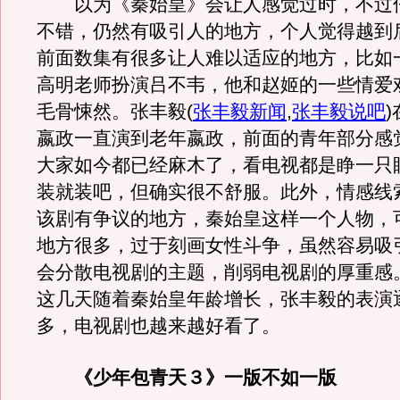
以为《秦始皇》会让人感觉过时，不过
不错，仍然有吸引人的地方，个人觉得越到
前面数集有很多让人难以适应的地方，比如一
高明老师扮演吕不韦，他和赵姬的一些情爱
毛骨悚然。张丰毅
(
张丰毅新闻
,
张丰毅说吧
)
嬴政一直演到老年嬴政，前面的青年部分感觉
大家如今都已经麻木了，看电视都是睁一只
装就装吧，但确实很不舒服。此外，情感线
该剧有争议的地方，秦始皇这样一个人物，
地方很多，过于刻画女性斗争，虽然容易吸
会分散电视剧的主题，削弱电视剧的厚重感
这几天随着秦始皇年龄增长，张丰毅的表演
多，电视剧也越来越好看了。
《少年包青天３》一版不如一版