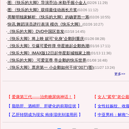
·
图:《快乐的大脚》导演乔治-米勒手握小金人
(02/26 11:29)
·
图:《快乐的大脚》获得最佳动画长片奖
(02/26 11:12)
·
周黎明独家解析:《快乐的大脚》的确更胜一筹
(02/26 10:55)
·
快讯:舞蹈演员进行表演 模仿《快乐大脚》
(02/26 10:27)
·
《快乐的大脚》DVD中国区首发
(02/18 14:45)
·
《快乐大脚》将上映 妮可“化身”企鹅到重庆
(01/26 08:28)
·
《快乐大脚》引爆可爱炸弹 华星掀起企鹅热潮
(01/16 17:11)
·
《快乐大脚》IMAX版12日起华星影城独家上映
(01/13 11:36)
·
《快乐的大脚》:可爱至尊,帝企鹅的快乐世界
(01/08 16:48)
·
《快乐大脚》票房第一 小企鹅如何干掉“007”(图)
(11/27 13:24)
更多>>