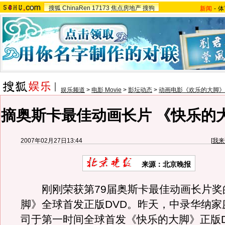
搜狐
ChinaRen
17173
焦点房地产
搜狗
新闻
-
体
娱乐频道
>
电影 Movie
>
影坛动态
>
动画电影《欢乐的大脚》
摘奥斯卡最佳动画长片 《快乐的大
2007年02月27日13:44
[
我来
来源：北京晚报
刚刚荣获第79届奥斯卡最佳动画长片奖
脚》全球首发正版DVD。昨天，中录华纳家
司于第一时间全球首发《快乐的大脚》正版D