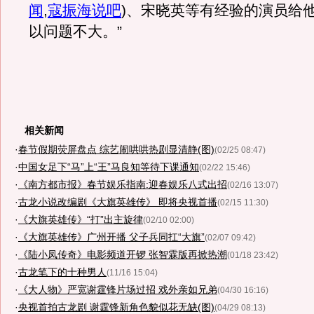
闻
,
寇振海说吧
)
、宋晓英等有经验的演员给
以问题不大。”
相关新闻
·
春节假期荧屏盘点 综艺闹哄哄热剧显清静(图)
(02/25 08:47)
·
中国女足下“马”上“王”马良知等待下课通知
(02/22 15:46)
·
《南方都市报》春节娱乐指南:迎春娱乐八式出招
(02/16 13:07)
·
古龙小说改编剧《大旗英雄传》 即将央视首播
(02/15 11:30)
·
《大旗英雄传》“打”出主旋律
(02/10 02:00)
·
《大旗英雄传》广州开播 父子兵同扛“大旗”
(02/07 09:42)
·
《陆小凤传奇》电影频道开锣 张智霖版再掀热潮
(01/18 23:42)
·
古龙笔下的十种男人
(11/16 15:04)
·
《大人物》严宽谢霆锋片场过招 戏外亲如兄弟
(04/30 16:16)
·
央视首拍古龙剧 谢霆锋新角色貌似花无缺(图)
(04/29 08:13)