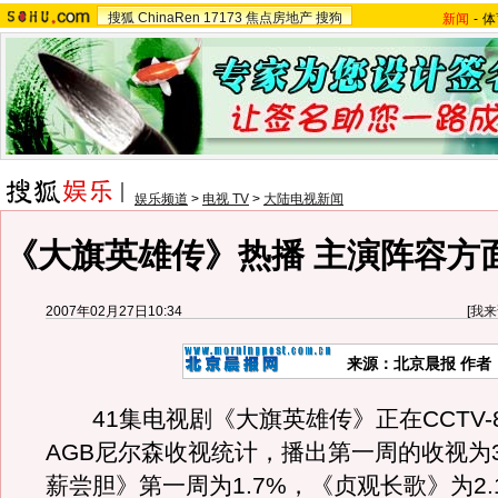
搜狐
ChinaRen
17173
焦点房地产
搜狗
新闻
-
体
娱乐频道
>
电视 TV
>
大陆电视新闻
《大旗英雄传》热播 主演阵容方
2007年02月27日10:34
[
我来
来源：北京晨报 作者
41集电视剧《大旗英雄传》正在CCTV-
AGB尼尔森收视统计，播出第一周的收视为
薪尝胆》第一周为1.7%，《贞观长歌》为2.