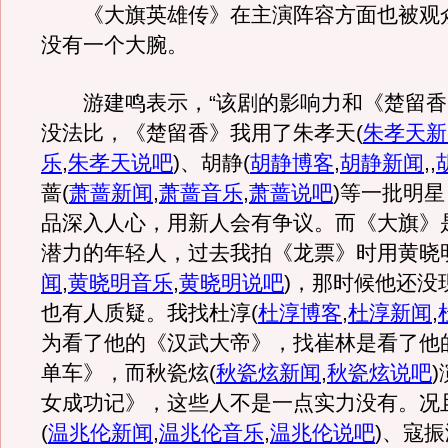
《大旗英雄传》在主演阵容方面也被观
没有一个大腕。
游建鸣表示，“该剧的影响力和《楚留香》
没法比，《楚留香》我用了朱孝天
(
朱孝天新
乐
,
朱孝天说吧
)
、胡静
(
胡静博客
,
胡静新闻
,,
蔷
(
萧蔷新闻
,
萧蔷音乐
,
萧蔷说吧
)
等一批明星
品深入人心，用新人会有争议。而《大旗》
潜力的年轻人，过去我拍《龙票》时用黄晓
闻
,
黄晓明音乐
,
黄晓明说吧
)
，那时候他还没
也有人质疑。我找杜淳
(
杜淳博客
,
杜淳新闻
,
为看了他的《汉武大帝》，找崔林是看了他
单车》，而秋瓷炫
(
秋瓷炫新闻
,
秋瓷炫说吧
)
女成功记》，这些人不是一点实力没有。况
(
温兆伦新闻
,
温兆伦音乐
,
温兆伦说吧
)
、寇振