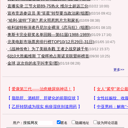
·
直播实录:三节火箭89-75热火 维尔士超远三分
(02/22 10:00)
·
宣布竞选参议员 美“笑星”转型要当政治家(组图)
(02/16 09:41)
·
“哈利-波特”下岗? 惹火照惹怒片方和家长
(02/09 08:38)
·
哈利波特扮演者丹尼尔全裸演《恋马狂》(组图)
(02/01 08:10)
·
奥斯卡完全获奖名单回顾—第61届(1988-1989)
(01/29 17:16)
·
北美电影市场票房排行榜TOP10(12月29日-31日)
(01/05 10:47)
·
《战神传奇》为了美丽杀戮 王者之战穿越千年
(10/12 15:37)
·
6比0大胜戴维斯 丁俊晖抢占斯诺克联盟杯榜首
(09/30 10:25)
·
金球,这次你的名字叫李安(图)
(01/18 08:28)
更多>>
用户：
匿名
隐藏地址
设为辩论话题