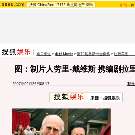
搜狐
ChinaRen
17173
焦点房地产
搜狗
新闻
-
体
娱乐频道
>
电影 Movie
>
第79届奥斯卡金像奖
>
红毯美图——
图：制片人劳里-戴维斯 携编剧拉
2007年02月26日08:17
[
我来
来源：搜狐娱乐