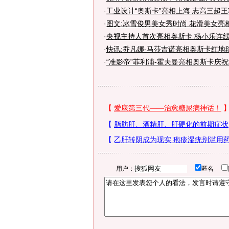
·
工业设计“奥斯卡”亮相上海 志高三超
·
图文:冰雪俊男美女秀时尚 花滑美女亮
·
央视主持人首次亮相奥斯卡 杨小乐连
·
快讯:乔凡娜-马莎吉诺亮相奥斯卡红地
·
“准影帝”菲利浦-霍夫曼亮相奥斯卡庆
用户：
匿名