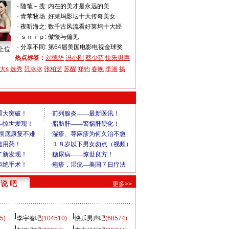
·
随笔－搜:
内在的美才是永远的美
·
青苹牧场:
好莱坞影坛十大传奇美女
·
夜听海之:
数千古风流看好莱坞十大经
·
ｓｎｉｐ:
傲慢与偏见
·
分享不同:
第64届美国电影电视金球奖
上位
热点标签：
刘德华
冯小刚
蔡少芬
快乐男声
大s
选秀
范冰冰
张柏芝
苏醒
郑钧
春晚
李湘
搞
说 吧
更多>>
5)
李宇春吧
(104510)
快乐男声吧
(68574)