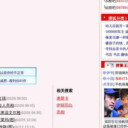
苏醒吧
(41523)
贴图吧
(68789)
搜狐分类
|
·
听评书
|
郭德纲
·
听小说
|
鬼吹灯1
·
共享区
|
手机病
相关搜索
红毯
奥斯卡
(02/26 06:50)
伊丽莎白
金人亮相
(02/26 06:45)
亮相
尼奥温文尔雅
(02/26 06:35)
莱坞(图)
(02/25 10:19)
揭田壮壮徐帆
·
赵薇被爆已经怀
敬(图)
(02/12 13:13)