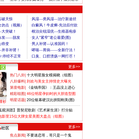
更多>>
热门八卦
|
十大明星脸女模揭晓（组图）
八卦爆料
|
刘欢与美女主持情史大曝光
第壹电影
|
《金钱帝国》：王晶没上进心
精彩组图
|
46位明星孕妇时的大胆造型图
明星话题
|
20位银幕硬汉比拼阳刚美(图)
撞衫
狐观演团】普契尼歌剧《艺术家生涯》打分贴
电影里15位大牌女星美图大盘点（组图）
更多>>
焦点新闻
|
不要迷恋哥，哥只是一个鬼