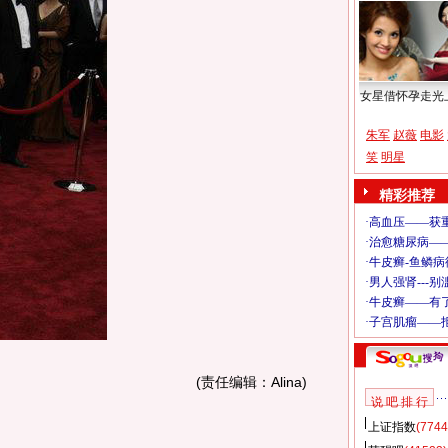
女星借怀孕走光
朱军
赵薇
电影
笑
明星
精彩推荐
(责任编辑：Alina)
说 吧 排 行
上证指数
(7744