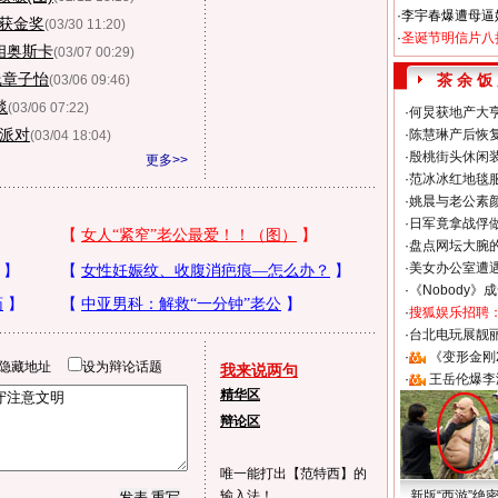
·
李宇春爆遭母逼
王获金奖
(03/30 11:20)
·
圣诞节明信片八
相奥斯卡
(03/07 00:29)
线章子怡
茶 余 饭
(03/06 09:46)
毯
(03/06 07:22)
·
何炅获地产大亨
祝派对
·
陈慧琳产后恢复
(03/04 18:04)
·
殷桃街头休闲装
更多>>
·
范冰冰红地毯
·
姚晨与老公素
·
日军竟拿战俘
·
盘点网坛大腕
·
美女办公室遭
·
《Nobody》
·
搜狐娱乐招聘
·
台北电玩展靓丽S
·
《变形金刚
隐藏地址
设为辩论话题
我来说两句
·
王岳伦爆李
精华区
辩论区
唯一能打出【范特西】的
输入法！
新版“西游”绝