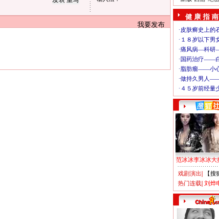
健 康 指 南
我要发布
范冰冰李冰冰大
戏剧演出
|
【搜
热门连载
|
刘烨