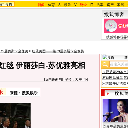
地产
搜狗
新闻
-
体育
-
S
-
娱乐
-
V
-
财经
-
IT
-
汽车
-
房产
-
家居
-
搜狐博客玩弄
79届奥斯卡金像奖
>
红毯美图——第79届奥斯卡金像奖
新
红毯 伊丽莎白-苏优雅亮相
央视质疑29岁市
石首网站被黑
篡
[
我来说两句
] [字号：
大
中
小
]
宋美龄牛奶洗澡
来源：搜狐娱乐
刘嘉玲是憋屈影