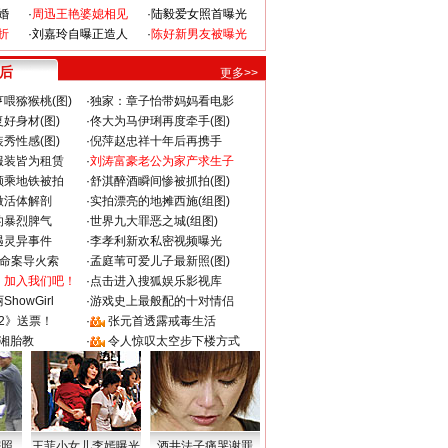
婚
·
周迅王艳婆媳相见
·
陆毅爱女照首曝光
折
·
刘嘉玲自曝正造人
·
陈好新男友被曝光
 后
更多>>
喂猕猴桃(图)
·
独家：章子怡带妈妈看电影
好身材(图)
·
佟大为马伊琍再度牵手(图)
秀性感(图)
·
倪萍赵忠祥十年后再携手
服装皆为租赁
·
刘涛富豪老公为家产求生子
颜乘地铁被拍
·
舒淇醉酒瞬间惨被抓拍(图)
做活体解剖
·
实拍漂亮的地摊西施(组图)
的暴烈脾气
·
世界九大罪恶之城(组图)
遇灵异事件
·
李孝利新欢私密视频曝光
成命案导火索
·
孟庭苇可爱儿子最新照(图)
：加入我们吧！
·
点击进入搜狐娱乐影视库
howGirl
·
游戏史上最般配的十对情侣
2》送票！
·
张元首透露戒毒生活
湘胎教
·
令人惊叹太空步下楼方式
密照
王菲小女儿李嫣曝光
酒井法子痛哭谢罪