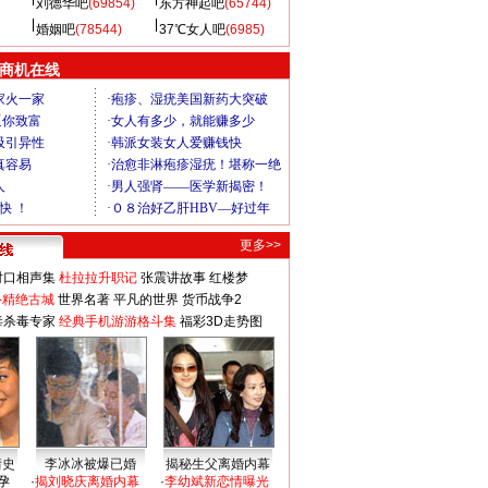
刘德华吧
(69854)
东方神起吧
(65744)
婚姻吧
(78544)
37℃女人吧
(6985)
商机在线
更多>>
对口相声集
杜拉拉升职记
张震讲故事
红楼梦
-精绝古城
世界名著
平凡的世界
货币战争2
毒杀毒专家
经典手机游游格斗集
福彩3D走势图
情史
李冰冰被爆已婚
揭秘生父离婚内幕
孕
·
揭刘晓庆离婚内幕
·
李幼斌新恋情曝光