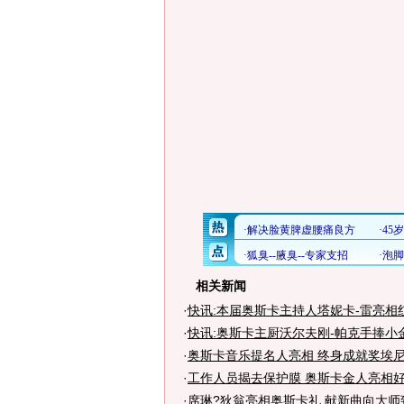
相关新闻
·
快讯:本届奥斯卡主持人塔妮卡-雷亮相
·
快讯:奥斯卡主厨沃尔夫刚-帕克手捧小
·
奥斯卡音乐提名人亮相 终身成就奖埃
·
工作人员揭去保护膜 奥斯卡金人亮相好
·
席琳?狄翁亮相奥斯卡礼 献新曲向大师致