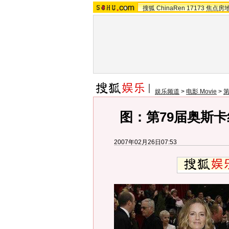
搜狐
ChinaRen
17173
焦点房
娱乐频道
>
电影 Movie
>
第
图：第79届奥斯卡
2007年02月26日07:53