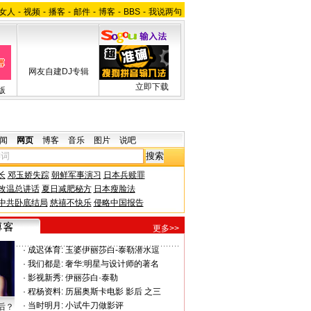
女人
-
视频
-
播客
-
邮件
-
博客
-
BBS
-
我说两句
网友自建DJ专辑
立即下载
版
闻
网页
博客
音乐
图片
说吧
长
邓玉娇失踪
朝鲜军事演习
日本兵赎罪
改温总讲话
夏日减肥秘方
日本瘦脸法
中共卧底结局
慈禧不快乐
侵略中国报告
更多>>
·
成迟体育:
玉婆伊丽莎白-泰勒潜水逗
·
我们都是:
奢华:明星与设计师的著名
·
影视新秀:
伊丽莎白·泰勒
·
程杨资料:
历届奥斯卡电影 影后 之三
·
当时明月:
小试牛刀做影评
后？