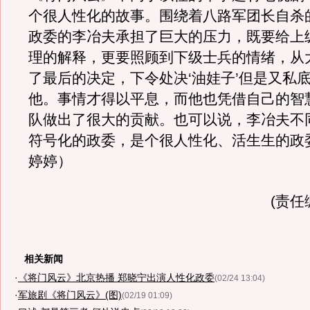
个很人性化的故事。围绕着八路军团长自杀
政委的李冶夫承担了巨大的压力，既要给上
理的解释，更要照顾到下级士兵的情绪，从
了最后的决定，下令处决‘油娃子’但是又私
他。事情才得以平息，而他也凭借自己的智
队做出了很大的贡献。也可以说，李冶夫不
符号化的政委，是个很人性化、活生生的政委
婷婷）
(责任
相关新闻
·
《将门风云》北京热播 郑晓宁出演人性化政委
(02/24 13:04)
·
军旅剧《将门风云》(图)
(02/19 01:09)