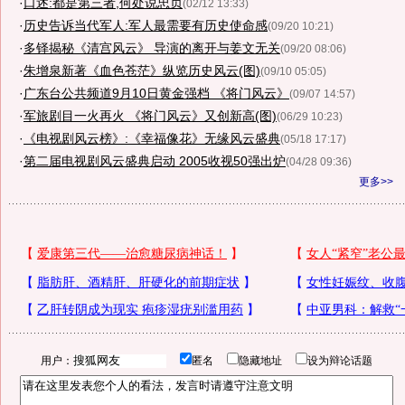
·
口述:都是第三者,何处说忠贞
(02/12 13:33)
·
历史告诉当代军人:军人最需要有历史使命感
(09/20 10:21)
·
多铎揭秘《清宫风云》 导演的离开与姜文无关
(09/20 08:06)
·
朱增泉新著《血色苍茫》纵览历史风云(图)
(09/10 05:05)
·
广东台公共频道9月10日黄金强档 《将门风云》
(09/07 14:57)
·
军旅剧目一火再火 《将门风云》又创新高(图)
(06/29 10:23)
·
《电视剧风云榜》:《幸福像花》无缘风云盛典
(05/18 17:17)
·
第二届电视剧风云盛典启动 2005收视50强出炉
(04/28 09:36)
更多>>
用户：
匿名
隐藏地址
设为辩论话题