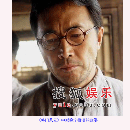
《将门风云》中郑晓宁扮演的政委