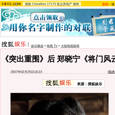
搜狐
ChinaRen
17173
焦点房地产
搜狗
新闻
-
体
娱乐频道
>
电视 TV
>
大陆电视新闻
《突出重围》后 郑晓宁《将门风
2007年02月25日18:23
[
我来
来源：搜狐娱乐