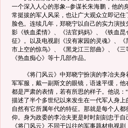
一个深入人心的形象--参谋长朱海鹏，他的
常挺拔的军人风采，也让广大观众立即记住
脸色。连续几年，郑晓宁以自己的实力演技
影《铁血柔情》、《法官妈妈》、《铁血昆
征》。以及电视剧《没有家园的灵魂》、《
市上空的惊鸟》、《黑龙江三部曲》、《三
《热血痴心》等十几部作品。
《将门风云》中郑晓宁扮演的李冶夫身
军军服，戴一副斯文的眼镜，语速平缓，他
都是严肃的表情，若有所思的样子。他说：
描述了半个多世纪以来发生在一代军人身上
自然有它所属年代的特征。那就是每个人都
仰。身为政委的李冶夫更是时时刻刻忠于自
《将门风云》不同于以往的军事题材电视剧