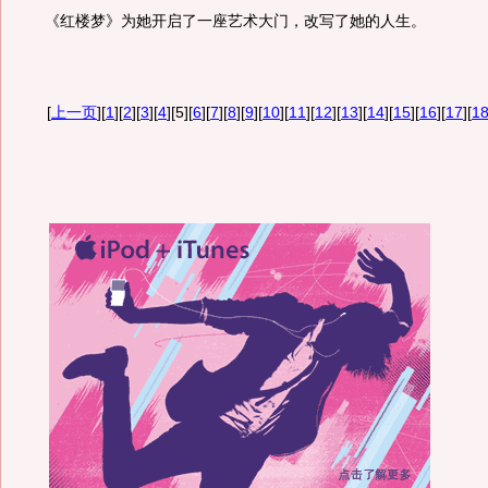
《红楼梦》为她开启了一座艺术大门，改写了她的人生。
[
上一页
][
1
][
2
][
3
][
4
][5][
6
][
7
][
8
][
9
][
10
][
11
][
12
][
13
][
14
][
15
][
16
][
17
][
1