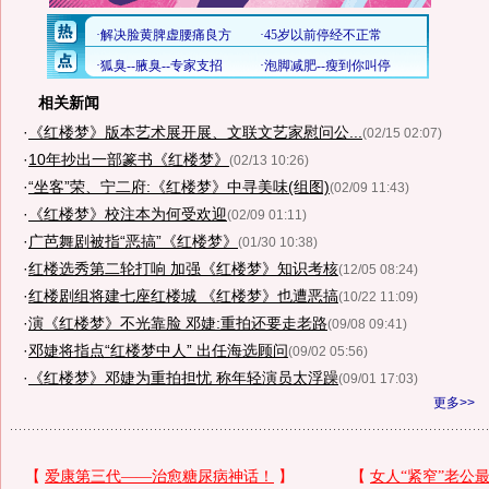
相关新闻
·
《红楼梦》版本艺术展开展、文联文艺家慰问公...
(02/15 02:07)
·
10年抄出一部篆书《红楼梦》
(02/13 10:26)
·
“坐客”荣、宁二府:《红楼梦》中寻美味(组图)
(02/09 11:43)
·
《红楼梦》校注本为何受欢迎
(02/09 01:11)
·
广芭舞剧被指“恶搞”《红楼梦》
(01/30 10:38)
·
红楼选秀第二轮打响 加强《红楼梦》知识考核
(12/05 08:24)
·
红楼剧组将建七座红楼城 《红楼梦》也遭恶搞
(10/22 11:09)
·
演《红楼梦》不光靠脸 邓婕:重拍还要走老路
(09/08 09:41)
·
邓婕将指点“红楼梦中人” 出任海选顾问
(09/02 05:56)
·
《红楼梦》邓婕为重拍担忧 称年轻演员太浮躁
(09/01 17:03)
更多>>