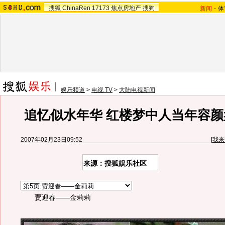
搜狐
ChinaRen
17173
焦点房地产
搜狗
新闻
-
体
娱乐频道
>
电视 TV
>
大陆电视新闻
追忆似水年华 红楼梦中人当年容颜
2007年02月23日09:52
[
我来
来源：搜狐娱乐社区
贾迎春——金莉莉