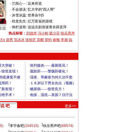
·
兰雨心－:
近来所览
·
不会游泳:
忆大学的“四人帮”
·
沐雪冰蕊:
世界杂刊5
·
幼龙先生:
亿万富翁的游戏
·
倚栏读简:
说说京剧张派青衣薛亚萍
上位
热点标签：
刘德华
冯小刚
蔡少芬
快乐男声
大s
选秀
范冰冰
张柏芝
苏醒
郑钧
春晚
李湘
搞
说 吧
更多>>
5)
李宇春吧
(104510)
快乐男声吧
(68574)