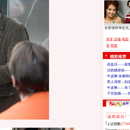
女星借怀孕走光
朱军
赵薇
电影
笑
明星
精彩推荐
说 吧 排 行
上证指数
(7744