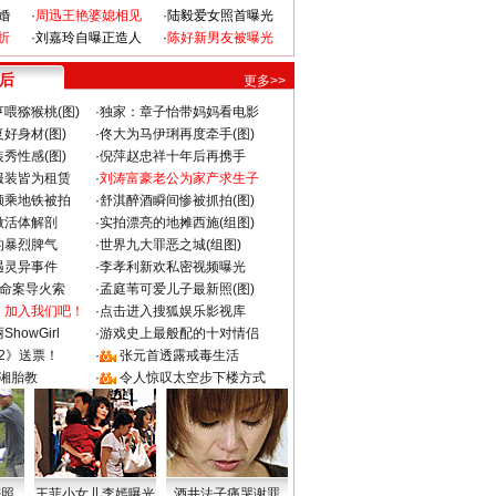
婚
·
周迅王艳婆媳相见
·
陆毅爱女照首曝光
折
·
刘嘉玲自曝正造人
·
陈好新男友被曝光
 后
更多>>
喂猕猴桃(图)
·
独家：章子怡带妈妈看电影
好身材(图)
·
佟大为马伊琍再度牵手(图)
秀性感(图)
·
倪萍赵忠祥十年后再携手
服装皆为租赁
·
刘涛富豪老公为家产求生子
颜乘地铁被拍
·
舒淇醉酒瞬间惨被抓拍(图)
做活体解剖
·
实拍漂亮的地摊西施(组图)
的暴烈脾气
·
世界九大罪恶之城(组图)
遇灵异事件
·
李孝利新欢私密视频曝光
成命案导火索
·
孟庭苇可爱儿子最新照(图)
：加入我们吧！
·
点击进入搜狐娱乐影视库
howGirl
·
游戏史上最般配的十对情侣
2》送票！
·
张元首透露戒毒生活
湘胎教
·
令人惊叹太空步下楼方式
密照
王菲小女儿李嫣曝光
酒井法子痛哭谢罪