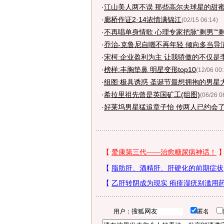
·
江山美人两不误 那些高尔夫球星的甜蜜爱
·
廊桥作证2·14浓情满锦江
(02/15 06:14)
·
不再唱单身情歌 心理专家把脉“剩男”“剩女
·
乔治-克鲁尼自嘲不再年轻 倾向多当导演
·
宋柯:企业盈利为主 让我骄傲的不仅是
·
榜样:丰胸垫鼻 明星变形top10
(12/06 00
·
组图:极具诱惑 圣诞节最想拥抱的男星
·
希拉里祖先曾是英国矿工(组图)
(06/26 0
·
好莱坞男星猛追章子怡 传两人已约会
用户：
匿名