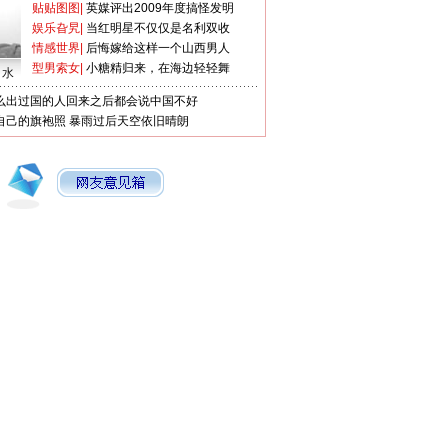
贴贴图图
|
英媒评出2009年度搞怪发明
娱乐旮旯
|
当红明星不仅仅是名利双收
情感世界
|
后悔嫁给这样一个山西男人
型男索女
|
小糖精归来，在海边轻轻舞
口水
么出过国的人回来之后都会说中国不好
自己的旗袍照
暴雨过后天空依旧晴朗