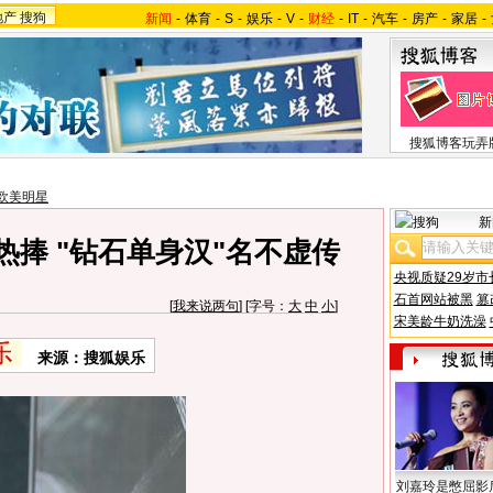
地产
搜狗
新闻
-
体育
-
S
-
娱乐
-
V
-
财经
-
IT
-
汽车
-
房产
-
家居
-
搜狐博客玩弄
欧美明星
新
热捧 "钻石单身汉"名不虚传
央视质疑29岁市
石首网站被黑
篡
[
我来说两句
] [字号：
大
中
小
]
宋美龄牛奶洗澡
来源：搜狐娱乐
刘嘉玲是憋屈影