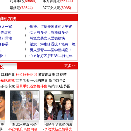
刘德华吧
(69854)
东方神起吧
(65744)
婚姻吧
(78544)
37℃女人吧
(6985)
商机在线
更多>>
对口相声集
杜拉拉升职记
张震讲故事
红楼梦
-精绝古城
世界名著
平凡的世界
货币战争2
毒杀毒专家
经典手机游游格斗集
福彩3D走势图
情史
李冰冰被爆已婚
揭秘生父离婚内幕
孕
·
揭刘晓庆离婚内幕
·
李幼斌新恋情曝光