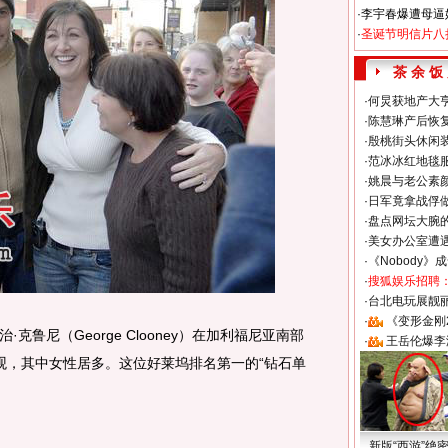
·
李宇春爆遭母逼
·
圣诞节明信片八
茶 余 饭
·
何炅获地产大亨
·
陈慧琳产后恢复
·
殷桃街头休闲装
·
范冰冰红地毯
·
姚晨与老公素
·
日军竟拿战俘
·
盘点网坛大腕
·
美女办公室遭
·
《Nobody》
·
搜狐娱乐招聘
·
台北电玩展靓丽S
·
《变形金刚
克鲁尼（George Clooney）在加利福尼亚南部
·
王岳伦爆李
围观，其中女性居多。这位好莱坞排名第一的“钻石单
新版“西游”绝