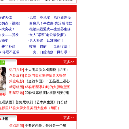
更多>>
热门八卦
|
十大明星脸女模揭晓（组图）
八卦爆料
|
刘欢与美女主持情史大曝光
第壹电影
|
《金钱帝国》：王晶没上进心
精彩组图
|
46位明星孕妇时的大胆造型图
明星话题
|
20位银幕硬汉比拼阳刚美(图)
撞衫
狐观演团】普契尼歌剧《艺术家生涯》打分贴
电影里15位大牌女星美图大盘点（组图）
更多>>
焦点新闻
|
不要迷恋哥，哥只是一个鬼