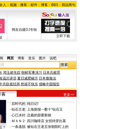
女人
-
视频
-
播客
-
邮件
-
博客
-
BBS
-
我说两句
网友自建DJ专辑
立即下载
版
闻
网页
博客
音乐
图片
说吧
长
邓玉娇失踪
朝鲜军事演习
日本兵赎罪
改温总讲话
夏日减肥秘方
日本瘦脸法
中共卧底结局
慈禧不快乐
侵略中国报告
更多>>
·
后时代的:
纯日记!
·
钻石王老:
上海新报---数十“钻石王
·
心已冰封:
总裁的甜蜜新娘
·
ＭＡＮ２:
四川咖啡店 女招待穿比基
·
一条逃脱:
被钻石王老五张朝阳盯上的
后？