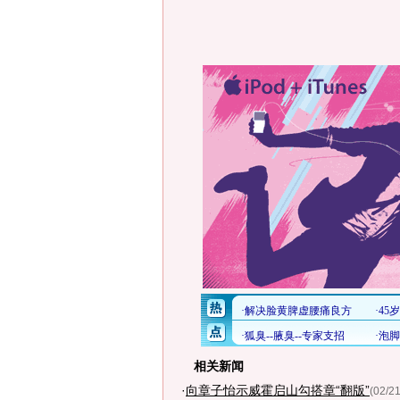
相关新闻
·
向章子怡示威霍启山勾搭章“翻版”
(02/21