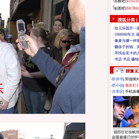
苏醒吧
(41523)
贴图吧
(68789)
搜狐分类
|
·
听评书
|
郭德纲
·
听小说
|
鬼吹灯1
·
共享区
|
手机病
揭田壮壮徐帆
·
赵薇被爆已经怀