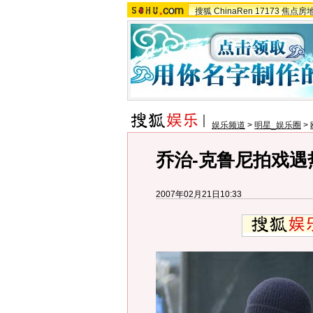
搜狐
ChinaRen
17173
焦点房
娱乐频道
>
明星_娱乐圈
>
乔治-克鲁尼拍戏遇
2007年02月21日10:33