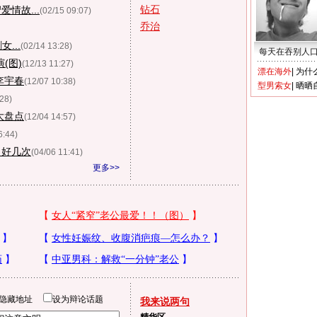
钻石
情故...
(02/15 09:07)
乔治
...
(02/14 13:28)
每天在吞别人
(图)
(12/13 11:27)
漂在海外
|
为什
李宇春
(12/07 10:38)
型男索女
|
晒晒
:28)
大盘点
(12/04 14:57)
6:44)
了好几次
(04/06 11:41)
更多>>
隐藏地址
设为辩论话题
我来说两句