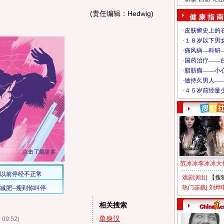
(责任编辑：Hedwig)
健 康 指 南
范冰冰李冰冰大
戏剧演出
|
【搜
热门连载
|
刘烨
相关搜索
单身汉
 09:52)