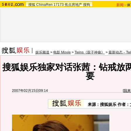
搜狐
ChinaRen
17173
焦点房地产
搜狗
新闻
-
体
娱乐频道
>
电影 Movie
>
Twins《双子神偷》
>
最新动态－Tw
搜狐娱乐独家对话张茜：钻戒放
要
2007年02月15日09:14
[
我来
来源：搜狐娱乐 作者：文