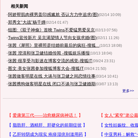
相关新闻
·
阿娇帮肌肉裸男盖印感尴尬 否认方力申追求(图)
(02/14 10:09)
·
郑秀文“大战”杨千嬅
(02/14 01:47)
·
组图:《双子神偷》首映 Twins不爱猛男爱吴京
(02/13 07:56)
·
Twins宣传新片 吴京渴望情人节向女孩求婚(图)
(02/11 11:26)
·
张茜《犀照》里裸照是结婚前最后的疯狂-搜狐...
(10/13 18:08)
·
张茜 澄清和张卫健结婚传闻 -搜狐娱乐播报
(10/13 18:04)
·
张茜:很享受与影迷在博客交流的感觉-搜狐IT
(09/24 23:31)
·
图文:美女张茜参加搜狐博客大会-搜狐IT
(09/24 21:50)
·
张茜做客明星在线 大谈与张卫健之间恋情往事
(03/14 10:41)
·
张茜携狗做客明星在线 闭口不谈与张卫健婚期
(03/07 13:13)
更多>>