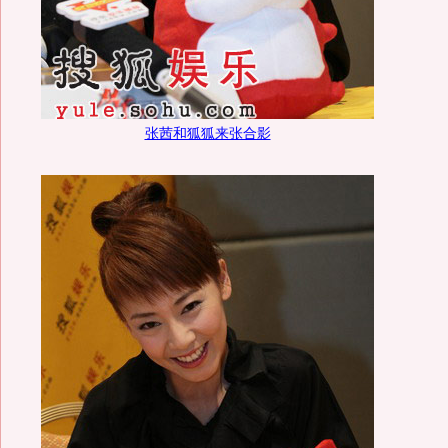
张茜和狐狐来张合影