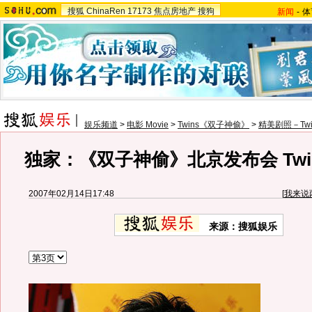
搜狐
ChinaRen
17173
焦点房地产
搜狗
新闻
-
体
娱乐频道
>
电影 Movie
>
Twins《双子神偷》
>
精美剧照－Tw
独家：《双子神偷》北京发布会 Twi
2007年02月14日17:48
[
我来说
来源：搜狐娱乐