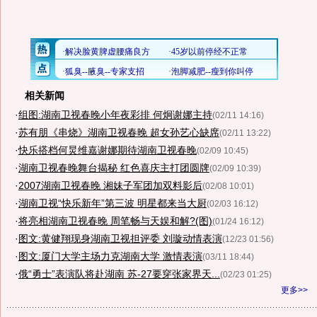
相关新闻
·
组图:湖南卫视春晚小年夜彩排 何炯谢娜主持
(02/11 14:16)
·
苏有朋《串烧》湖南卫视春晚 超女孙艺心缺席
(02/11 13:22)
·
快乐搭档何炅维嘉谢娜期待湖南卫视春晚
(02/09 10:45)
·
湖南卫视春晚舞台揭秘 红色喜庆主打团圆牌
(02/09 10:39)
·
2007湖南卫视春晚 湘妹子军团加双料影后
(02/08 10:01)
·
湖南卫视“快乐新年”第三波 明星都来当大厨
(02/03 16:12)
·
将亮相湖南卫视春晚 周笔畅与天娱和解?(图)
(01/24 16:12)
·
图文:黄健翔现身湖南卫视担评委 刘璇动情表演
(12/23 01:56)
·
图文:厦门大学主场力克湖南大学 激情表演
(03/11 18:44)
·
俄“勇士”表演队将赴湖南 苏-27要穿张家界天...
(02/23 01:25)
更多>>