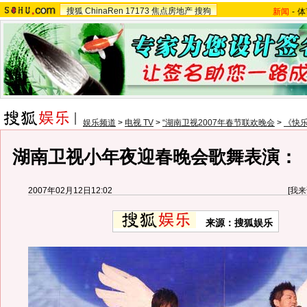
搜狐
ChinaRen
17173
焦点房地产
搜狗
新闻
-
体
娱乐频道
>
电视 TV
>
“湖南卫视2007年春节联欢晚会
>
《快
湖南卫视小年夜迎春晚会歌舞表演：《
2007年02月12日12:02
[
我来
来源：搜狐娱乐