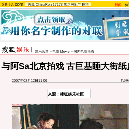
搜狐
ChinaRen
17173
焦点房地产
搜狗
新闻
-
体
娱乐频道
>
电影 Movie
>
国内电影动态
与阿Sa北京拍戏 古巨基睡大街纸
2007年02月12日11:06
[
我来
来源：搜狐娱乐社区