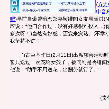
(
方力
申音
吧
)
早前自爆曾暗恋郑嘉颖绯闻女友周丽淇(Ni
应说：“他们合作过，没有好感很难投入，(你同
多次呀！)当然有好感，还愈来愈熟。(不学
我坚持不讲！”
而古巨基昨日(2月11日)出席慈善活动
暂只送过一次花给女孩子，被问到是否绯闻
他说：“助手不用送花，出酬劳就行了。”
(责