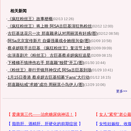
相关新闻
·
《疯狂粉丝王》故事梗概
(02/13 12:26)
·
《疯狂粉丝王》将上映 阿SA古巨基演狂热粉丝
(02/12 12:00)
·
古巨基送花只一次 郑嘉颖承认对周丽淇有好感(图)
(02/12 08:58)
·
阿Sa北京宣传新片 自爆强暴戏令她很兴奋(图)
(02/09 10:58)
·
蔡卓妍联手古巨基 《疯狂粉丝王》复活节上映
(02/09 09:09)
·
出演喜剧片《粉丝王》 古巨基蔡卓妍疯狂追星
(02/09 08:15)
·
下楼梯不慎摔伤右手 郑嘉颖“独臂”开工(图)
(01/30 10:44)
·
《粉丝王》举行开镜拜神仪式 阿Sa古巨基到场
(01/29 10:41)
·
1月15日香港 蔡卓妍古巨基招募“Fans“大行动
(01/12 16:15)
·
郑嘉颖钻戒“求婚”成功 周丽淇小鸟伊人(图)
(12/29 10:06)
更多>>