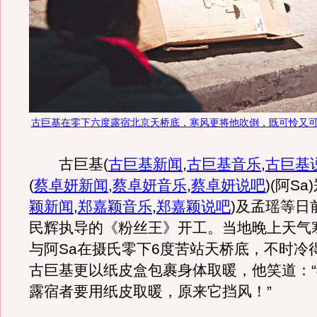
古巨基在零下六度露宿北京天桥底，寒风更将他吹倒，既可怜又
古巨基
(
古巨基新闻
,
古巨基音乐
,
古巨基
(
蔡卓妍新闻
,
蔡卓妍音乐
,
蔡卓妍说吧
)
(阿Sa
颖新闻
,
郑嘉颖音乐
,
郑嘉颖说吧
)
及孟瑶等日
民辉执导的《粉丝王》开工。当地晚上天气
与阿Sa在摄氏零下6度苦站天桥底，不时冷
古巨基更以纸皮盒包裹身体取暖，他笑道：
露宿者要用纸皮取暖，原来它挡风！”