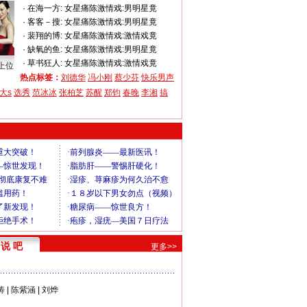
·
在海一方:
女星痛陈激情戏:男明星竟
·
客客－搜:
女星痛陈激情戏:男明星竟
·
裴翔的博:
女星痛陈激情戏:激情戏竟
·
缺氧的鱼:
女星痛陈激情戏:男明星竟
·
草书狂人:
女星痛陈激情戏:激情戏竟
上位
热点标签：
刘德华
冯小刚
蔡少芬
快乐男声
大s
选秀
范冰冰
张柏芝
苏醒
郑钧
春晚
李湘
搞
说 吧
更多>>
涛
|
陈紫涵
|
刘烨