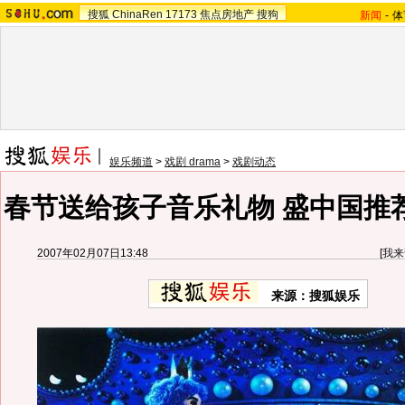
搜狐
ChinaRen
17173
焦点房地产
搜狗
新闻
-
体
娱乐频道
>
戏剧 drama
>
戏剧动态
春节送给孩子音乐礼物 盛中国推
2007年02月07日13:48
[
我来
来源：搜狐娱乐