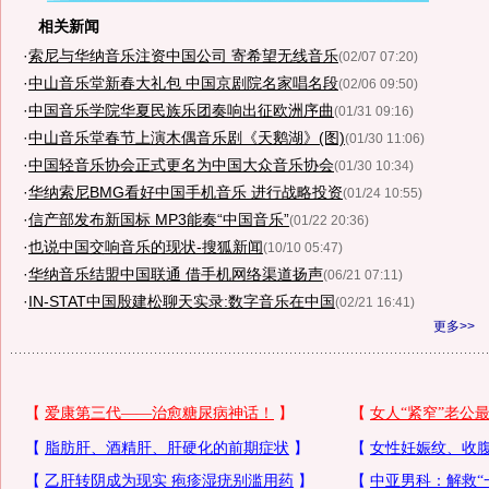
相关新闻
·
索尼与华纳音乐注资中国公司 寄希望无线音乐
(02/07 07:20)
·
中山音乐堂新春大礼包 中国京剧院名家唱名段
(02/06 09:50)
·
中国音乐学院华夏民族乐团奏响出征欧洲序曲
(01/31 09:16)
·
中山音乐堂春节上演木偶音乐剧《天鹅湖》(图)
(01/30 11:06)
·
中国轻音乐协会正式更名为中国大众音乐协会
(01/30 10:34)
·
华纳索尼BMG看好中国手机音乐 进行战略投资
(01/24 10:55)
·
信产部发布新国标 MP3能奏“中国音乐”
(01/22 20:36)
·
也说中国交响音乐的现状-搜狐新闻
(10/10 05:47)
·
华纳音乐结盟中国联通 借手机网络渠道扬声
(06/21 07:11)
·
IN-STAT中国殷建松聊天实录:数字音乐在中国
(02/21 16:41)
更多>>