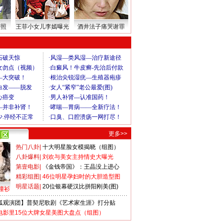
密照
王菲小女儿李嫣曝光
酒井法子痛哭谢罪
更多>>
热门八卦
|
十大明星脸女模揭晓（组图）
八卦爆料
|
刘欢与美女主持情史大曝光
第壹电影
|
《金钱帝国》：王晶没上进心
精彩组图
|
46位明星孕妇时的大胆造型图
明星话题
|
20位银幕硬汉比拼阳刚美(图)
撞衫
狐观演团】普契尼歌剧《艺术家生涯》打分贴
电影里15位大牌女星美图大盘点（组图）