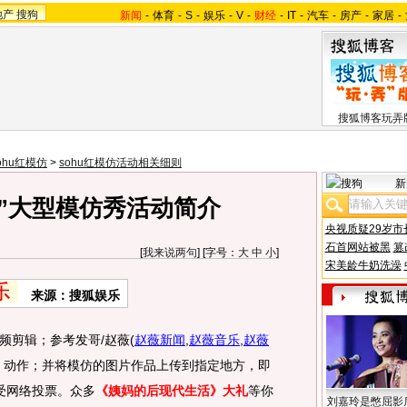
地产
搜狗
新闻
-
体育
-
S
-
娱乐
-
V
-
财经
-
IT
-
汽车
-
房产
-
家居
-
搜狐博客玩弄
ohu红模仿
>
sohu红模仿活动相关细则
新
仿”大型模仿秀活动简介
央视质疑29岁市
石首网站被黑
篡
[
我来说两句
] [字号：
大
中
小
]
宋美龄牛奶洗澡
来源：搜狐娱乐
频剪辑；参考发哥/赵薇
(
赵薇新闻
,
赵薇音乐
,
赵薇
，动作；并将模仿的图片作品上传到指定地方，即
接受网络投票。众多
《姨妈的后现代生活》大礼
等你
刘嘉玲是憋屈影