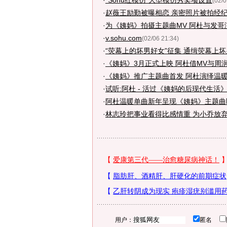
·
“Sohu红模仿”大型模仿秀奖项设置
(02/0
·
赵薇王励勤被曝相恋 亲密照片被拍经纪
·
为《姨妈》拍摄主题曲MV 阿杜与发哥
·
v.sohu.com
(02/06 21:34)
·
“荧幕上的坏男好女”征集 通缉荧幕上
·
《姨妈》3月正式上映 阿杜借MV与周
·
《姨妈》推广主题曲首发 阿杜演绎温
·
试听:阿杜 - 活过《姨妈的后现代生活
·
阿杜温暖单曲新年呈现《姨妈》主题曲
·
林志玲把事业看得比感情重 为小乔放
用户：
匿名