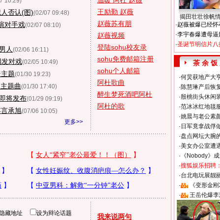
温暖 阿杜 赵薇
7 10:29)
王励勤 赵薇
人否认(图)
(02/07 09:48)
揭田壮壮徐帆
赵薇苏有朋
演对手戏
·
赵薇被爆已经怀
(02/07 08:10)
·
李宇春爆遭母逼
赵薇视频
·
圣诞节明信片八
登陆sohu校友录
坏男人
(02/06 16:11)
sohu免费邮箱注册
润发对戏
(02/05 10:49)
茶 余 饭
sohu个人邮箱
暖主题
(01/30 19:23)
·
何炅获地产大亨
阿杜歌曲
》主题曲
(01/30 17:40)
·
陈慧琳产后恢复
醉生梦死酒吧阿杜
·
殷桃街头休闲装
即将发布
(01/29 09:19)
阿杜的歌
·
范冰冰红地毯
弃言承旭
(07/06 10:05)
·
姚晨与老公素
更多>>
·
日军竟拿战俘
·
盘点网坛大腕
·
美女办公室遭
·
《Nobody》
·
搜狐娱乐招聘
·
台北电玩展靓丽S
·
《变形金刚
·
王岳伦爆李
隐藏地址
设为辩论话题
我来说两句