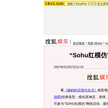
搜狐
ChinaRen
17173
焦点房
娱乐频道
>
电影 Movie
>
s
“Sohu红模
2007年02月07日10:19
看
《姨妈的后现代生活》
精彩视
说吧
)
经典造型；模仿其神态，表情
可参与“SOHU红模仿”网络活动，