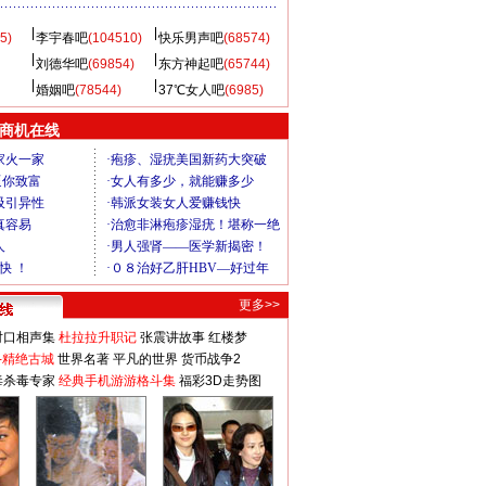
5)
李宇春吧
(104510)
快乐男声吧
(68574)
刘德华吧
(69854)
东方神起吧
(65744)
婚姻吧
(78544)
37℃女人吧
(6985)
商机在线
更多>>
对口相声集
杜拉拉升职记
张震讲故事
红楼梦
-精绝古城
世界名著
平凡的世界
货币战争2
毒杀毒专家
经典手机游游格斗集
福彩3D走势图