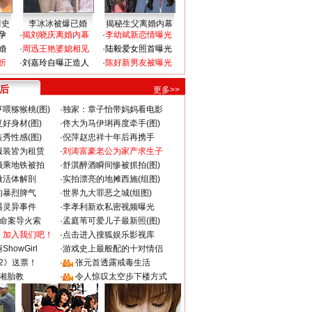
情史
李冰冰被爆已婚
揭秘生父离婚内幕
孕
·
揭刘晓庆离婚内幕
·
李幼斌新恋情曝光
婚
·
周迅王艳婆媳相见
·
陆毅爱女照首曝光
折
·
刘嘉玲自曝正造人
·
陈好新男友被曝光
 后
更多>>
喂猕猴桃(图)
·
独家：章子怡带妈妈看电影
好身材(图)
·
佟大为马伊琍再度牵手(图)
秀性感(图)
·
倪萍赵忠祥十年后再携手
服装皆为租赁
·
刘涛富豪老公为家产求生子
颜乘地铁被拍
·
舒淇醉酒瞬间惨被抓拍(图)
做活体解剖
·
实拍漂亮的地摊西施(组图)
的暴烈脾气
·
世界九大罪恶之城(组图)
遇灵异事件
·
李孝利新欢私密视频曝光
成命案导火索
·
孟庭苇可爱儿子最新照(图)
：加入我们吧！
·
点击进入搜狐娱乐影视库
howGirl
·
游戏史上最般配的十对情侣
2》送票！
·
张元首透露戒毒生活
湘胎教
·
令人惊叹太空步下楼方式