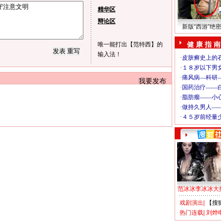
精华区
辩论区
新版“西游”绝
健 康 指 南
唯一能打出【范特西】的
输入法！
我要发布
范冰冰李冰冰大
戏剧演出
|
【搜
热门连载
|
刘烨