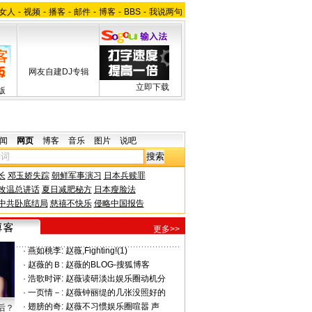
女人
-
视频
-
播客
-
邮件
-
博客
-
BBS
-
我说两句
网友自建DJ专辑
立即下载
版
闻
网页
博客
音乐
图片
说吧
长
邓玉娇失踪
朝鲜军事演习
日本兵赎罪
改温总讲话
夏日减肥秘方
日本瘦脸法
中共卧底结局
慈禧不快乐
侵略中国报告
更多>>
·
燕如桃李:
赵薇,Fighting!(1)
·
赵薇的Ｂ:
赵薇的BLOG-搜狐博客
·
浩歌时评:
赵薇读研淡出娱乐圈动机分
·
一页情－:
赵薇钟丽缇的几张没照好的
·
翅膀的奇:
赵薇不习惯娱乐圈喧嚣 声
后？