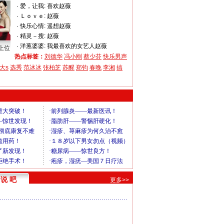
·
爱，让我:
喜欢赵薇
·
Ｌｏｖｅ:
赵薇
·
快乐心情:
遥想赵薇
·
精灵－搜:
赵薇
·
洋葱婆婆:
我最喜欢的女艺人赵薇
上位
热点标签：
刘德华
冯小刚
蔡少芬
快乐男声
大s
选秀
范冰冰
张柏芝
苏醒
郑钧
春晚
李湘
搞
说 吧
更多>>