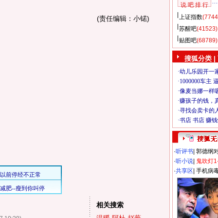
说 吧 排 行
上证指数
(7744
(责任编辑：小锘)
苏醒吧
(41523)
贴图吧
(68789)
搜狐分类
|
·
听评书
|
郭德纲
·
听小说
|
鬼吹灯1
·
共享区
|
手机病
相关搜索