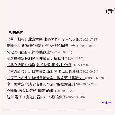
(责
相关新闻
·
《落叶归根》北京首映 张扬老赵引发人气大战
(01/29 17:37)
·
春晚小品遭“枪毙”回家过年 林依轮乐陪儿子
(01/29 09:06)
·
“小剧场”能否带来“蝴蝶效应”?
(01/28 02:35)
·
著名剧作家杨利民20年笔颂大庆精神
(01/24 11:50)
·
《兵心依旧》编剧,艺术总监 邵钧林 介绍
(01/15 17:04)
·
《棋盘岭传》近日首都剧场上演 要以口碑取胜
(08/16 09:24)
·
《疯狂的石头》剧组捧场大学生戏剧节《等待戈...
(08/13 02:29)
·
廖一梅肯定导演宁浩否认 “石头”要推舞台剧?
(07/30 09:20)
·
今晚报:石头是怎样“疯狂”的(图)
(06/29 20:22)
·
陆川:看了《疯狂的石头》 小刚该急了
(06/28 07:49)
更多>>