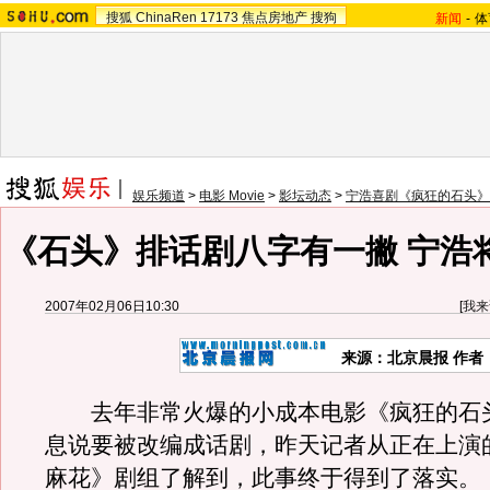
搜狐
ChinaRen
17173
焦点房地产
搜狗
新闻
-
体
娱乐频道
>
电影 Movie
>
影坛动态
>
宁浩喜剧《疯狂的石头》
《石头》排话剧八字有一撇 宁浩
2007年02月06日10:30
[
我来
来源：北京晨报 作者
去年非常火爆的小成本电影《疯狂的石
息说要被改编成话剧，昨天记者从正在上演
麻花》剧组了解到，此事终于得到了落实。