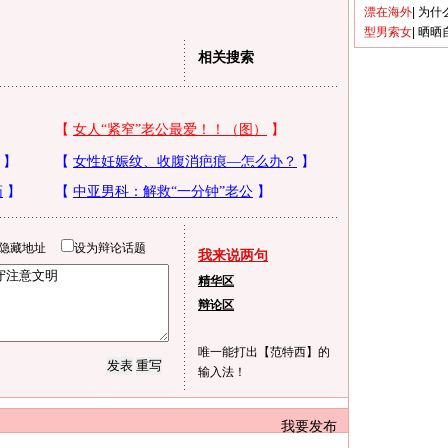
漂在海外
|
为什
型男索女
|
晒晒
相关搜索
隐藏地址
设为辩论话题
我来说两句
精华区
辩论区
唯一能打出【范特西】的
输入法！
我要发布