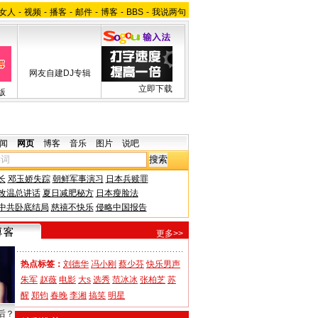
女人
-
视频
-
播客
-
邮件
-
博客
-
BBS
-
我说两句
网友自建DJ专辑
立即下载
版
闻
网页
博客
音乐
图片
说吧
长
邓玉娇失踪
朝鲜军事演习
日本兵赎罪
改温总讲话
夏日减肥秘方
日本瘦脸法
中共卧底结局
慈禧不快乐
侵略中国报告
更多>>
热点标签：
刘德华
冯小刚
蔡少芬
快乐男声
朱军
赵薇
电影
大s
选秀
范冰冰
张柏芝
苏
醒
郑钧
春晚
李湘
搞笑
明星
后？