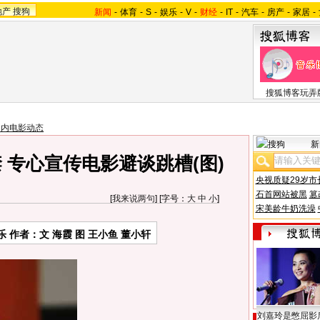
地产
搜狗
新闻
-
体育
-
S
-
娱乐
-
V
-
财经
-
IT
-
汽车
-
房产
-
家居
-
搜狐博客玩弄
国内电影动态
新
 专心宣传电影避谈跳槽(图)
央视质疑29岁市
石首网站被黑
篡
[
我来说两句
] [字号：
大
中
小
]
宋美龄牛奶洗澡
 作者：文 海霞 图 王小鱼 董小轩
刘嘉玲是憋屈影