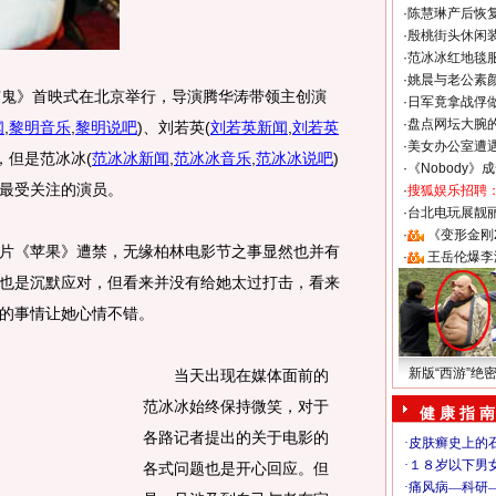
·
陈慧琳产后恢复
·
殷桃街头休闲装
·
范冰冰红地毯
·
姚晨与老公素
鬼》首映式在北京举行，导演腾华涛带领主创演
·
日军竟拿战俘
·
盘点网坛大腕
闻
,
黎明音乐
,
黎明说吧
)
、刘若英
(
刘若英新闻
,
刘若英
·
美女办公室遭
，但是范冰冰
(
范冰冰新闻
,
范冰冰音乐
,
范冰冰说吧
)
·
《Nobody》
最受关注的演员。
·
搜狐娱乐招聘
·
台北电玩展靓丽S
·
《变形金刚
《苹果》遭禁，无缘柏林电影节之事显然也并有
·
王岳伦爆李
也是沉默应对，但看来并没有给她太过打击，看来
的事情让她心情不错。
新版“西游”绝
当天出现在媒体面前的
范冰冰始终保持微笑，对于
健 康 指 南
各路记者提出的关于电影的
各式问题也是开心回应。但