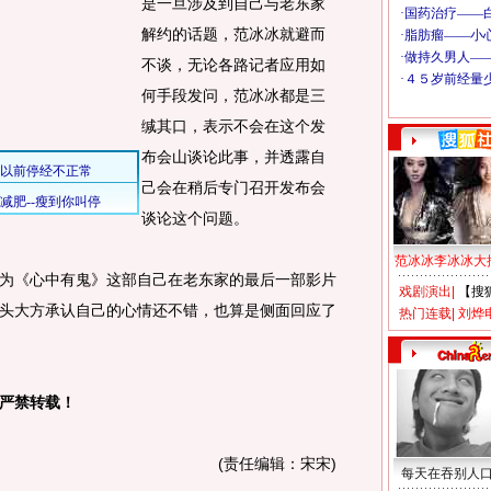
是一旦涉及到自己与老东家
解约的话题，范冰冰就避而
不谈，无论各路记者应用如
何手段发问，范冰冰都是三
缄其口，表示不会在这个发
布会山谈论此事，并透露自
己会在稍后专门召开发布会
谈论这个问题。
范冰冰李冰冰大
《心中有鬼》这部自己在老东家的最后一部影片
戏剧演出
|
【搜
头大方承认自己的心情还不错，也算是侧面回应了
热门连载
|
刘烨
严禁转载！
(责任编辑：宋宋)
每天在吞别人