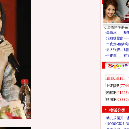
女星借怀孕走光
说 吧 排 行
上证指数
(7744
苏醒吧
(41523)
贴图吧
(68789)
搜狐分类
|