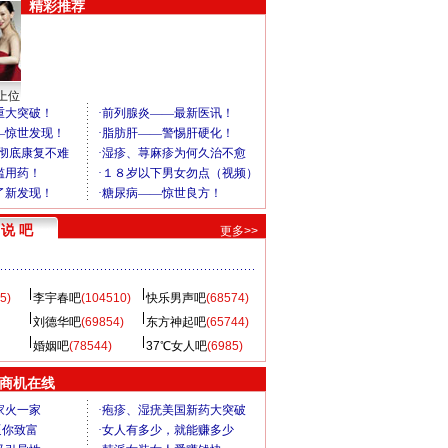
精彩推荐
上位
说 吧
更多>>
5)
李宇春吧
(104510)
快乐男声吧
(68574)
刘德华吧
(69854)
东方神起吧
(65744)
婚姻吧
(78544)
37℃女人吧
(6985)
商机在线