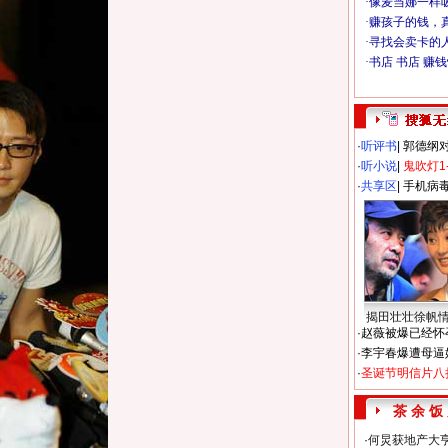
·
听评书
|
郭德纲
·
听小说
|
鬼吹灯1
·
共享区
|
手机病
揭田壮壮徐帆
·
赵薇被爆已经怀
·
李宇春爆遭母逼
·
圣诞节明信片八
茶 余 饭
·
何炅获地产大亨