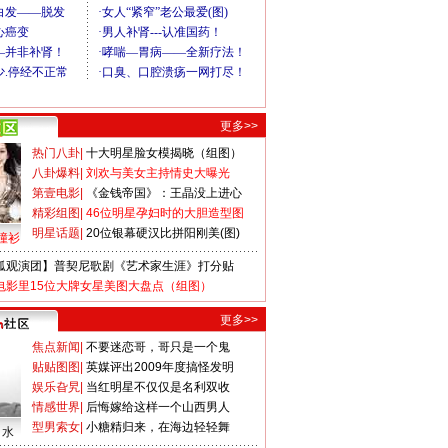
更多>>
热门八卦
|
十大明星脸女模揭晓（组图）
八卦爆料
|
刘欢与美女主持情史大曝光
第壹电影
|
《金钱帝国》：王晶没上进心
精彩组图
|
46位明星孕妇时的大胆造型图
明星话题
|
20位银幕硬汉比拼阳刚美(图)
撞衫
狐观演团】普契尼歌剧《艺术家生涯》打分贴
电影里15位大牌女星美图大盘点（组图）
更多>>
焦点新闻
|
不要迷恋哥，哥只是一个鬼
贴贴图图
|
英媒评出2009年度搞怪发明
娱乐旮旯
|
当红明星不仅仅是名利双收
情感世界
|
后悔嫁给这样一个山西男人
型男索女
|
小糖精归来，在海边轻轻舞
口水