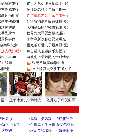
好身材(图)
·
佟大为马伊琍再度牵手(图)
秀性感(图)
·
倪萍赵忠祥十年后再携手
服装皆为租赁
·
刘涛富豪老公为家产求生子
颜乘地铁被拍
·
舒淇醉酒瞬间惨被抓拍(图)
做活体解剖
·
实拍漂亮的地摊西施(组图)
的暴烈脾气
·
世界九大罪恶之城(组图)
遇灵异事件
·
李孝利新欢私密视频曝光
成命案导火索
·
孟庭苇可爱儿子最新照(图)
：加入我们吧！
·
点击进入搜狐娱乐影视库
howGirl
·
游戏史上最般配的十对情侣
2》送票！
·
张元首透露戒毒生活
湘胎教
·
令人惊叹太空步下楼方式
密照
王菲小女儿李嫣曝光
酒井法子痛哭谢罪