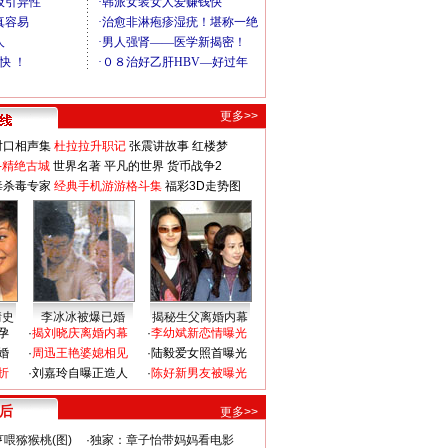
更多>>
对口相声集
杜拉拉升职记
张震讲故事
红楼梦
-精绝古城
世界名著
平凡的世界
货币战争2
毒杀毒专家
经典手机游游格斗集
福彩3D走势图
情史
李冰冰被爆已婚
揭秘生父离婚内幕
孕
·
揭刘晓庆离婚内幕
·
李幼斌新恋情曝光
婚
·
周迅王艳婆媳相见
·
陆毅爱女照首曝光
折
·
刘嘉玲自曝正造人
·
陈好新男友被曝光
 后
更多>>
喂猕猴桃(图)
·
独家：章子怡带妈妈看电影