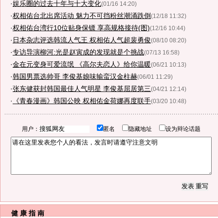
·
娱乐圈的过去十年与十大变化
(01/16 14:20)
·
权相佑台北出席活动 魅力不可挡粉丝潮涌跌倒
(12/18 11:32)
·
权相佑台湾行10位贴身保镖 享高规格接待(图)
(12/16 10:44)
·
日本杂志评选韩流人气王 权相佑人气超裴勇俊
(08/10 08:20)
·
专访导演柳河:光是赵寅成的发现就是个挑战
(07/13 16:58)
·
金在元变身可爱流氓 《高尔夫恋人》给你温暖
(06/21 10:13)
·
韩国男票选帅哥 李俊基娘味输蛮汉金柱赫
(06/01 11:29)
·
张东健获封韩国最佳人气明星 李俊基屈居第三
(04/21 12:14)
·
《青春漫画》韩国公映 权相佑金荷娜再度联手
(03/20 10:48)
用户：
匿名
隐藏地址
设为辩论话题
健 康 指 南