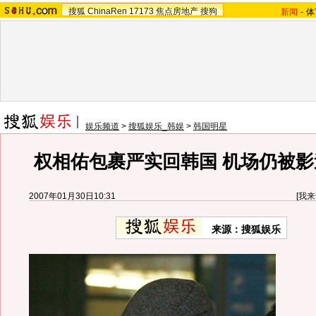
搜狐
ChinaRen
17173
焦点房地产
搜狗
新闻
-
体
娱乐频道
>
搜狐娱乐_韩娱
>
韩国明星
权相佑包裹严实回韩国 机场仍被影
2007年01月30日10:31
[
我来
来源：搜狐娱乐