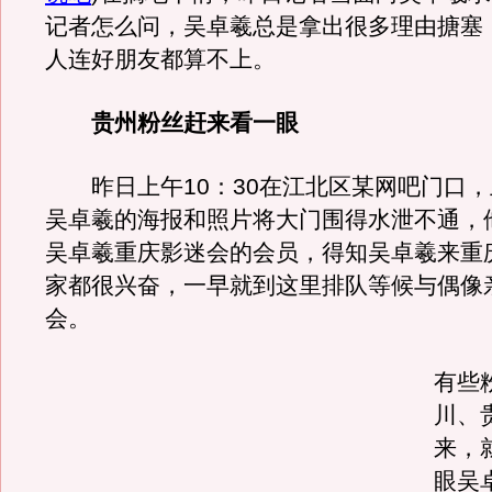
记者怎么问，吴卓羲总是拿出很多理由搪塞
人连好朋友都算不上。
贵州粉丝赶来看一眼
昨日上午10：30在江北区某网吧门口，
吴卓羲的海报和照片将大门围得水泄不通，
吴卓羲重庆影迷会的会员，得知吴卓羲来重
家都很兴奋，一早就到这里排队等候与偶像
会。
有些
川、
来，
眼吴