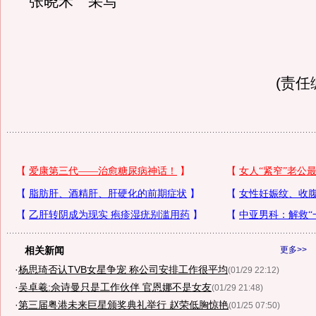
张晓禾 采写
(责任
相关新闻
更多>>
·
杨思琦否认TVB女星争宠 称公司安排工作很平均
(01/29 22:12)
·
吴卓羲:佘诗曼只是工作伙伴 官恩娜不是女友
(01/29 21:48)
·
第三届粤港未来巨星颁奖典礼举行 赵荣低胸惊艳
(01/25 07:50)