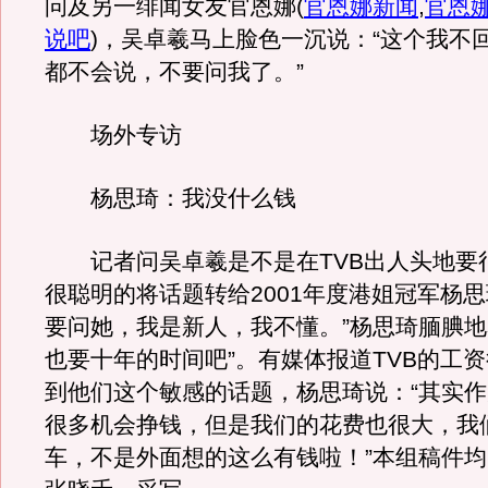
问及另一绯闻女友官恩娜
(
官恩娜新闻
,
官恩
说吧
)
，吴卓羲马上脸色一沉说：“这个我不
都不会说，不要问我了。”
场外专访
杨思琦：我没什么钱
记者问吴卓羲是不是在TVB出人头地要
很聪明的将话题转给2001年度港姐冠军杨思
要问她，我是新人，我不懂。”杨思琦腼腆地
也要十年的时间吧”。有媒体报道TVB的工
到他们这个敏感的话题，杨思琦说：“其实
很多机会挣钱，但是我们的花费也很大，我
车，不是外面想的这么有钱啦！”本组稿件