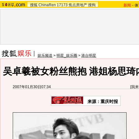
搜狐
ChinaRen
17173
焦点房地产
搜狗
新闻
-
体
娱乐频道
>
明星_娱乐圈
>
港台明星
吴卓羲被女粉丝熊抱 港姐杨思琦内
2007年01月30日07:34
[
我来
来源：重庆时报