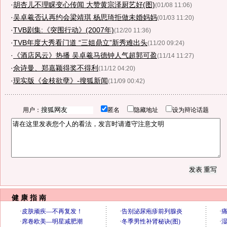
·
胡杏儿不理睬变心传闻 大赞黄宗泽厨艺好(图)
(01/08 11:06)
·
吴卓羲否认再约会梁靖琪 杨思琦拒做未婚妈妈
(01/03 11:20)
·
TVB剧集:《突围行动》(2007年)
(12/20 11:36)
·
TVB年度大秀看门道 “三姐鼎立”新秀难出头
(11/20 09:24)
·
《酒店风云》热播 吴卓羲马德钟人气超郭可盈
(11/14 11:27)
·
佘诗曼、郑嘉颖得奖不得利
(11/12 04:20)
·
现实版《金枝欲孽》-搜狐新闻
(11/09 00:42)
用户：
匿名
隐藏地址
设为辩论话题
健 康 指 南