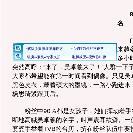
8
名
门
来越
多小
突然高呼：“来了，吴卓羲来了！”人群一下
大家都希望能在第一时间看到偶像。只见吴
黑色皮衣，戴着硕大的墨镜，一路小跑进来
杨思琦紧跟其后。
粉丝中90％都是女孩子，她们挥动着手
断地高喊吴卓羲的名字，叫声震耳欲聋。一位
婆婆手举着TVB的台历，挤在粉丝队伍中要