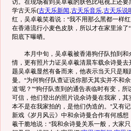
访。在现场看到吴卓羲的肤色比电视上还要
学古天乐
(
古天乐新闻
,
古天乐音乐
,
古天乐说
红，吴卓羲笑着说：“我不用那么黑都一样红
在香港流行小麦色皮肤，所以才在家里涂了“
阳底下曝晒。
本月中旬，吴卓羲被香港狗仔队拍到和
情，更有照片力证吴卓羲清晨车载佘诗曼去
题吴卓羲显然有备而来，他表示当天只是顺
曼。“为何狗仔队查证说你那天其实并不和佘
道’呢？”“狗仔队查到的通告表临时有变，所
可信，他们登出的照片说佘诗曼在我家，其
本不是在我家拍的，是他们伪造的。”又有
新戏《岁月风云》中和佘诗曼合作有何感想
羲干脆地说：“我和佘诗曼关系一般，大家只