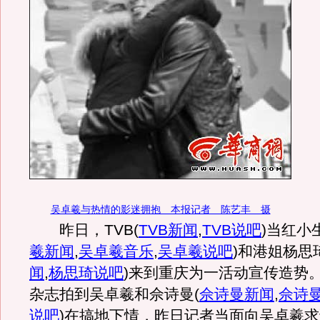
吴卓羲与热情的影迷拥抱 本报记者 陈艺丰 摄
昨日，TVB
(
TVB新闻
,
TVB说吧
)
当红小
羲新闻
,
吴卓羲音乐
,
吴卓羲说吧
)
和港姐杨思
闻
,
杨思琦说吧
)
来到重庆为一活动宣传造势
杂志拍到吴卓羲和佘诗曼
(
佘诗曼新闻
,
佘诗
说吧
)
在搞地下情，昨日记者当面向吴卓羲求