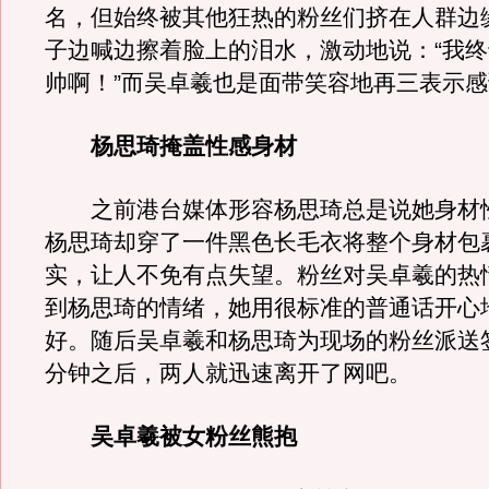
名，但始终被其他狂热的粉丝们挤在人群边
子边喊边擦着脸上的泪水，激动地说：“我
帅啊！”而吴卓羲也是面带笑容地再三表示
杨思琦掩盖性感身材
之前港台媒体形容杨思琦总是说她身材
杨思琦却穿了一件黑色长毛衣将整个身材包
实，让人不免有点失望。粉丝对吴卓羲的热
到杨思琦的情绪，她用很标准的普通话开心
好。随后吴卓羲和杨思琦为现场的粉丝派送签
分钟之后，两人就迅速离开了网吧。
吴卓羲被女粉丝熊抱